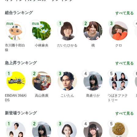
総合ランキング
すべて見る
1
2
3
市川團十郎白
小林麻央
だいたひかる
桃
クロ
猿
急上昇ランキング
すべて見る
1
2
3
4
5
EBiDAN 39&Ki
高山善廣
こいたん
島倉りか
つばきファク
DS
トリー
新登場ランキング
すべて見る
1
2
3
4
5