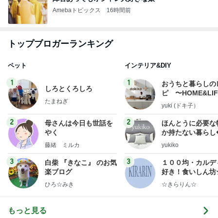
Amebaトピックス
16時間前
トップブロガーランキング
ペット
インテリア&DIY
1
1
おうちと暮らしの
しろとくろしろ
ピ 〜HOME&LI
たまねぎ
yuki (ドキ子）
2
2
母さんは今日も世話を
ほんとうに必要な
やく
か持たない暮らし
ep Life Simple
藤緒 ミルカ
yukiko
ンテリアのきろく
3
3
白柴 『きなこ』 のお気
１００均・カルデ
楽ブログ
好き！食いしん坊
らりん☆のブログ
ひろ☆みき
☆きらりん☆
もっと見る