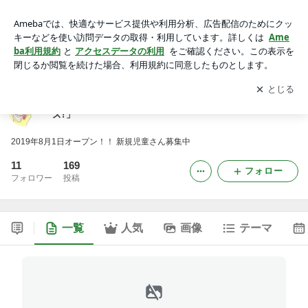
みんと川崎平間公式ブログ「飛び出せ!ハッピーキッズ!」
アプリをダウンロードして
ブログの更新通知
を受け取りまし
開く
ょう。
みんと川崎平間公式ブログ「飛び出せ!ハッピーキッ
ズ!」
2019年8月1日オープン！！ 新規児童さん募集中
11
169
フォロー
フォロワー
投稿
一覧
人気
画像
テーマ