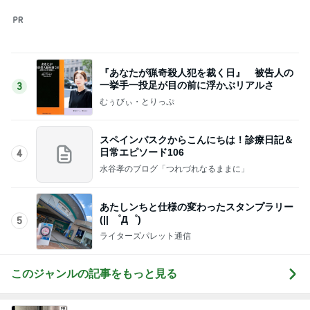
『あなたが猟奇殺人犯を裁く日』 被告人の
一挙手一投足が目の前に浮かぶリアルさ
3
むぅびぃ・とりっぷ
スペインバスクからこんにちは！診療日記＆
日常エピソード106
4
水谷孝のブログ「つれづれなるままに」
あたしンちと仕様の変わったスタンプラリー
(|| ゜Д゜)
5
ライターズパレット通信
このジャンルの記事をもっと見る
次世代掃除機がやってきた！！
Amebaトピックス
2時間前