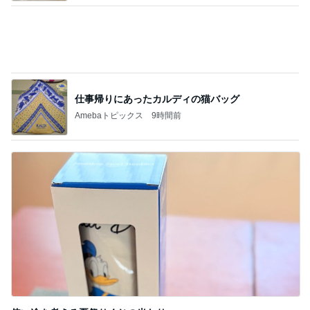
加害者に怯えながら行った夏祭り
Amebaトピックス
12時間前
記事を読む
猫目当てで買ったカルディのグッズ
Amebaトピックス
2日前
スシローおねだりをかわす海鮮丼
Amebaトピックス
1日前
購入を保留にした自分へのご褒美