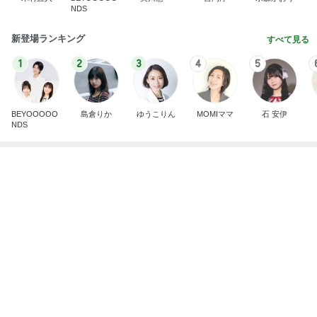
Amebaトピックス
1日前
記事を読む
柏木由紀子 夏の定番献立と副菜
Amebaトピックス
10時間前
母の形見の真珠ネックレスの価格
Amebaトピックス
14時間前
昔話が止まらなかった寮の出来事
Amebaトピックス
1日前
夫が捨て義母が確認した私の手帳
Amebaトピックス
1日前