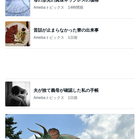
1
でっかいおっさんの子育て相談ルーム
夫婦の家事分担について思う事
2
でっかいおっさんの子育て相談ルーム
レス歴5年 そろそろ女として終わりそうです
3
でっかいおっさんの子育て相談ルーム
【義母の話②】自分の娘よりも嫁！
4
近距離に住んでいる義両親に苦しめられてます。
パン作り教室に参加、特性と向き合うのは難
しい。
5
＊四姉妹ママの育児日記＊