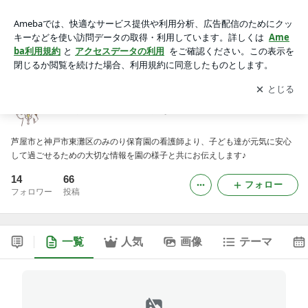
みのり保健室からのおはなし
アプリをダウンロードして
ブログの更新通知
を受け取りまし
開く
ょう。
みのり保健室からのおはなし
芦屋市と神戸市東灘区のみのり保育園の看護師より、子ども達が元気に安心
して過ごせるための大切な情報を園の様子と共にお伝えします♪
14
66
フォロー
フォロワー
投稿
一覧
人気
画像
テーマ