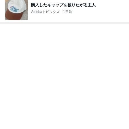
購入したキャップを被りたがる主人
Amebaトピックス
1日前
トップブロガーランキング
ファッション
料理
1
1
妻です。ママです。女
栄養士ママそっち
です。
簡単美味しいサイ
献立
eri.
そっち～
2
2
40代からの大人カジュ
ゆうき酒場
アルを品良く着こなす
ゆうき
ファッションブログ
えりん
3
3
銀の滴降る降るまわり
毎日笑顔で過ごし
に・・・
モモ母さん
illallan