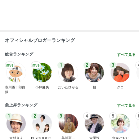
受け入れを断られ決めた長男の退院
Amebaトピックス
15時間前
夜の塾の面談で遅くなる帰り道
Amebaトピックス
1日前
だいた 慌ただしく向かった実家