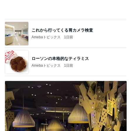
応募したい当たった事のないパーティ
Amebaトピックス
1日前
記事を読む
ハムが美味しい食べ方レシピ4選
Amebaトピックス
2日前
神がかってる掃除機
Amebaトピックス
21時間前
排卵抑制しつつ卵胞を育てる治療
Amebaトピックス
18時間前