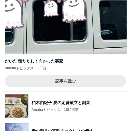
空き容器で互角に戦っていた子
Amebaトピックス
21時間前
記事を読む
増加した体重とかさましした食事
Amebaトピックス
2日前
ジャンル人気記事ランキング
子育て(幼児)
大学を中退した息子