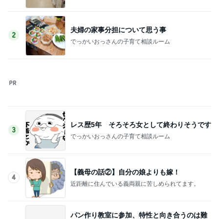
使い途を考える夏祭りくじの当たり
Amebaトピックス
1日前
記事を読む
30%OFFで見逃せない主役級トップス
Amebaトピックス
1日前
長女に教えて貰った癒される香り