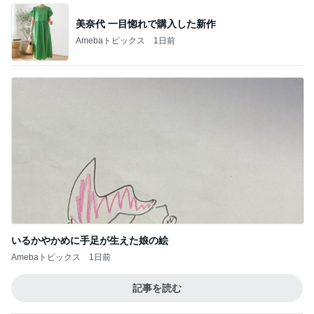
BEYOOOOO
島倉りか
ゆうこりん
MOMIママ
石 安伊
NDS
芸能人・有名人ブログ TOPへ
神がかってる掃除機
Amebaトピックス
21時間前
再度のお誘いが大好物な仕事
Amebaトピックス
1日前
受験手続きのデジタル化で失うもの
Amebaトピックス
1日前