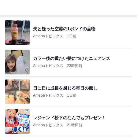
オフィシャルブロガーランキング
総合ランキング
すべて見る
1
2
3
市川團十郎白
小林麻央
だいたひかる
桃
クロ
猿
急上昇ランキング
すべて見る
1
2
3
4
5
木村直人
BEYOOOOO
美川憲一
吉岡淳
水森かおり
NDS
新登場ランキング
すべて見る
1
2
3
4
5