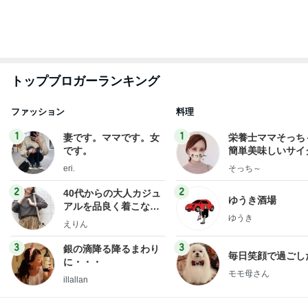
もっと見る
夫と疑った空港の1ポンドの品物
Amebaトピックス
1日前
カラー後の重たい髪につけたニュアンス
Amebaトピックス
23時間前
日に日に成長を感じる毎日の癒し
Amebaトピックス
1日前
レジェンド松下のなんでもプレゼン！
Amebaトピックス
21時間前