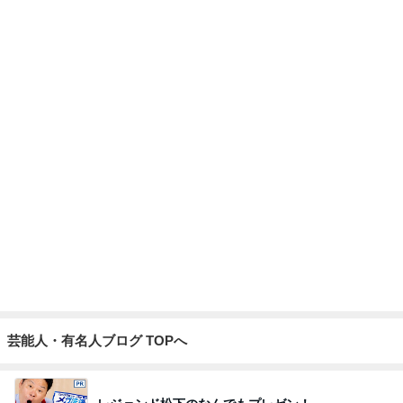
繊細な娘と始めた平和学習の本
Amebaトピックス
19時間前
自画自賛するほど美味しい鶏むね肉
Amebaトピックス
1日前
母の希望と私の希望で難しい話
Amebaトピックス
1日前
奢られ方が上手すぎる女性の裏技
Amebaトピックス
1日前