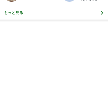
レジェンド松下のなんでもプレゼン！
Amebaトピックス
8時間前
高橋英樹 美味だった冷製ブイヤベース
Amebaトピックス
10時間前