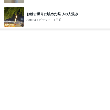
お稽古帰りに眺めた祭りの人混み
Amebaトピックス
1日前
トップブロガーランキング
料理
インテリア&DIY
1
1
栄養士ママそっち～の
おうちと暮らしの
簡単美味しいサイクル
ピ 〜HOME&LI
献立
そっち～
yuki (ドキ子）
2
2
ほんとうに必要な
ゆうき酒場
か持たない暮らし
ゆうき
ep Life Simple
yukiko
ンテリアのきろく
3
3
１００均・カルデ
毎日笑顔で過ごしたい
好き！食いしん坊
モモ母さん
らりん☆のブログ
☆きらりん☆