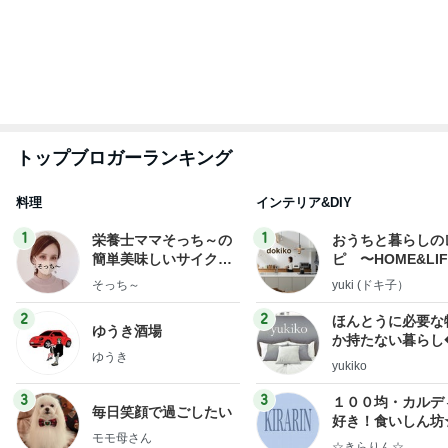
もっと見る
堀ちえみの夫 集まっていたファン達
Amebaトピックス
10時間前
堀ちえみの夫 デリバリーで夕飯
Amebaトピックス
10時間前
江口ともみ 話が尽きないランチ会
Amebaトピックス
10時間前