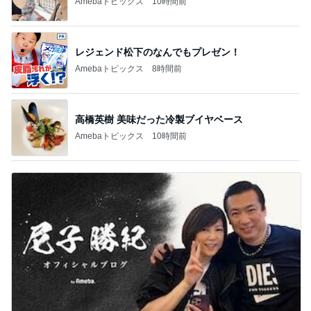
急上昇ランキング
すべて見る
1
2
3
4
5
EBiDAN 39&Ki
高山善廣
こいたん
島倉りか
つばきファク
DS
トリー
新登場ランキング
すべて見る
1
2
3
4
5
BEYOOOOO
島倉りか
ゆうこりん
石 安伊
蒼井心音
NDS
芸能人・有名人ブログ TOPへ
レジェンド松下のなんでもプレゼン！