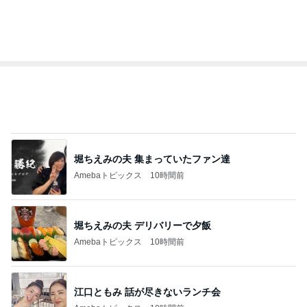
堀ちえみの夫 大渋滞にハマり少々焦り
Amebaトピックス
10時間前
記事を読む
オフィシャルブロガーランキング
総合ランキング
すべて見る
1
2
3
市川團十郎白
小林麻央
だいたひかる
桃
クロ
猿