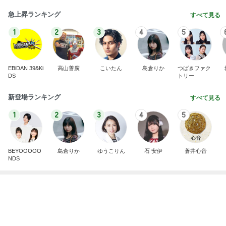
だいた 朝と夜がくっついた毎日
Amebaトピックス
1日前
平原綾香 父代わり市村正親の言葉
Amebaトピックス
1日前
記事を読む