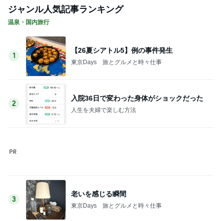
地味にうまい豆苗とちくわの副菜
Amebaトピックス
1日前
職人技に脱帽した愛車の仕上がり
Amebaトピックス
1日前
アグネス 孫と一緒に行くプール
Amebaトピックス
1日前