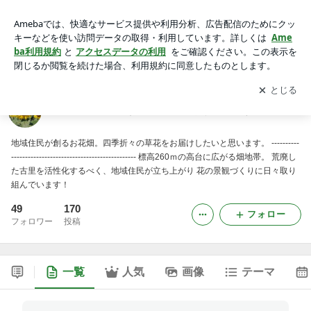
鼻高展望花の丘（高崎市NPO法人／群馬県）
アプリをダウンロードして
ブログの更新通知
を受け取りまし
開く
ょう。
鼻高展望花の丘（高崎市NPO法人／群馬県）
地域住民が創るお花畑。四季折々の草花をお届けしたいと思います。 ----------
--------------------------------------------- 標高260ｍの高台に広がる畑地帯。 荒廃し
た古里を活性化するべく、地域住民が立ち上がり 花の景観づくりに日々取り
組んでいます！
49
170
フォロー
フォロワー
投稿
一覧
人気
画像
テーマ