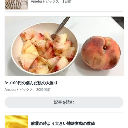
温泉・国内旅行
【26夏シアトル5】例の事件発生
1
東京Days 旅とグルメと時々仕事
入院36日で変わった身体がショックだった
2
人生を夫婦で楽しむ方法
老いを感じる瞬間
3
東京Days 旅とグルメと時々仕事