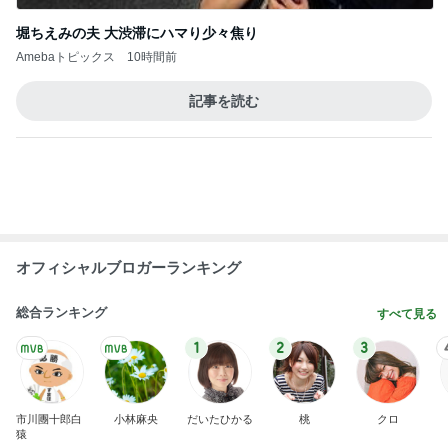
Amebaトピックス
8時間前
待ち受けにした幸運の前兆の光
Amebaトピックス
1日前
桃 5歳息子のわざと負ける脳トレ
Amebaトピックス
2日前
500円で当たった実用性抜群の巾着
Amebaトピックス
1日前