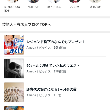
BEYOOOOO
島倉りか
ゆうこりん
石 安伊
蒼井心音
NDS
芸能人・有名人ブログ TOPへ
レジェンド松下のなんでもプレゼン！
Amebaトピックス
16時間前
50cm近く増えていた私のウエスト
Amebaトピックス
17時間前
診察代の節約になる3ヶ月分の薬
Amebaトピックス
1日前