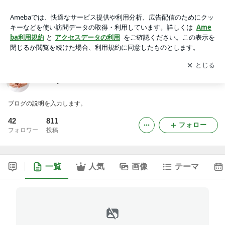
mineyamafukushikaiのブログ
アプリをダウンロードして
ブログの更新通知
を受け取りまし
開く
ょう。
mineyamafukushikaiのブログ
ブログの説明を入力します。
42
811
フォロー
フォロワー
投稿
一覧
人気
画像
テーマ