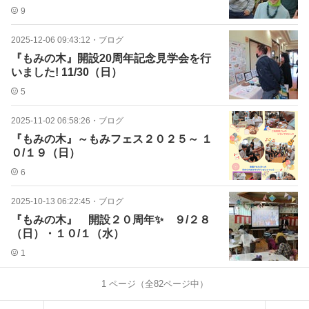
9
2025-12-06 09:43:12
・
ブログ
『もみの木』開設20周年記念見学会を行
いました! 11/30（日）
5
2025-11-02 06:58:26
・
ブログ
『もみの木』～もみフェス２０２５～ １
０/１９（日）
6
2025-10-13 06:22:45
・
ブログ
『もみの木』 開設２０周年✨ ９/２８
（日）・１０/１（水）
1
1
ページ（全
82
ページ中）