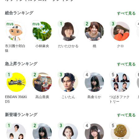
総合ランキング
すべて見る
1
2
3
市川團十郎白
小林麻央
だいたひかる
桃
クロ
猿
急上昇ランキング
すべて見る
1
2
3
4
5
EBiDAN 39&Ki
高山善廣
こいたん
島倉りか
つばきファク
DS
トリー
新登場ランキング
すべて見る
1
2
3
4
5