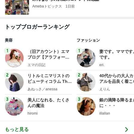
Amebaトピックス
1日前
トップブロガーランキング
美容
ファッション
1
1
（旧アカウント）エマ
妻です。ママです
ブログ【アラフォー会
です。
社売却セカンドライ
エマの日記
eri.
フ】
2
2
リトルミニマリストの
40代からの大人
ビューティコラム The
アルを品良く着こ
little minimalist's bea
ファッションブロ
あねっさ／anessa
えりん
uty colum
3
3
美人になれる、たくさ
銀の滴降る降るま
んの魔法
に・・・
hiromi
illallan
もっと見る