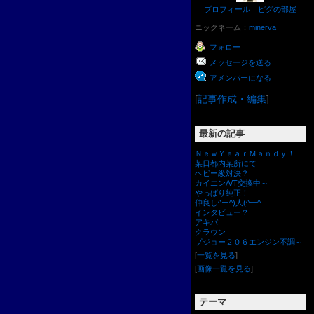
プロフィール
｜
ピグの部屋
ニックネーム：
minerva
フォロー
メッセージを送る
アメンバーになる
[
記事作成・編集
]
最新の記事
ＮｅｗＹｅａｒＭａｎｄｙ！
某日都内某所にて
ヘビー級対決？
カイエンA/T交換中～
やっぱり純正！
仲良し^ー^)人(^ー^
インタビュー？
アキバ
クラウン
プジョー２０６エンジン不調～
[
一覧を見る
]
[
画像一覧を見る
]
テーマ