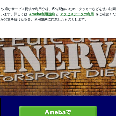
心する空間
新規登録
ログ
芸能人ブログ
人気ブログ
s blog
や日々感じたことを書いています