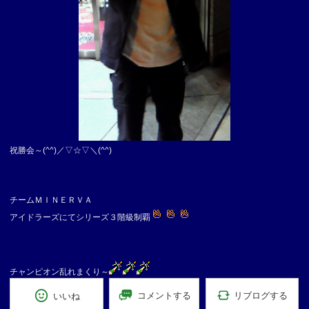
祝勝会～(^^)／▽☆▽＼(^^)
チームＭＩＮＥＲＶＡ
アイドラーズにてシリーズ３階級制覇
チャンピオン乱れまくり～
リブログする
コメントする
いいね