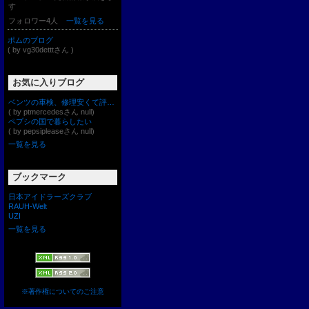
す
フォロワー4人
一覧を見る
ポムのブログ
( by vg30detttさん )
お気に入りブログ
ベンツの車検、修理安くて評判のベンツ修理工場｜パワーズタカ横浜
( by ptmercedesさん null)
ペプシの国で暮らしたい
( by pepsipleaseさん null)
一覧を見る
ブックマーク
日本アイドラーズクラブ
RAUH-Welt
UZI
一覧を見る
※著作権についてのご注意