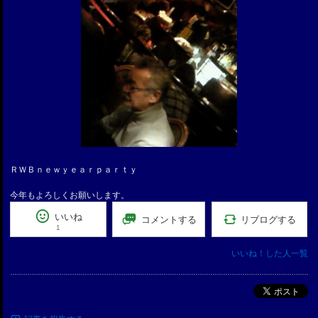
ＲＷＢｎｅｗｙｅａｒｐａｒｔｙ
今年もよろしくお願いします。
いいね
リブログする
コメントする
1
いいね！した人一覧
ポスト