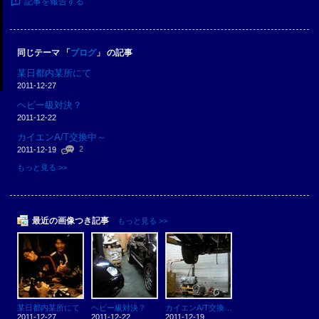
記事を報告する
同じテーマ 「
ブログ
」 の記事
某日都内某所にて
2011-12-27
ヘビー級対決？
2011-12-22
カイエンA/T交換中～
2
2011-12-19
もっと見る >>
最近の画像つき記事
もっと見る >>
某日都内某所にて
ヘビー級対決？
カイエンA/T交換中～
2011-12-27
2011-12-22
2011-12-19