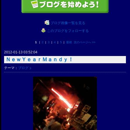
ブログ画像一覧を見る
このブログをフォローする
1
|
2
|
3
|
4
|
5
|
最初
次のページへ
>>
2012-01-13 03:52:04
ＮｅｗＹｅａｒＭａｎｄｙ！
テーマ：
ブログ