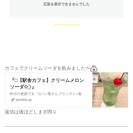
広告を表示できませんでした
カフェでクリームソーダを飲みました〜
『□【駅舎カフェ】クリームメロン
ソーダ✩︎⡱』
昨日の更新です『□パン屋さんブランチ✩︎⡱嵐の夜/COSRX夏の福袋❤️』今年初のピーチトースト作りました〜🍑🍞『□ピーチトースト✩︎⡱盆踊り❤️』抹茶ミルク…
ameblo.jp
返信は後ほどします💌☺️