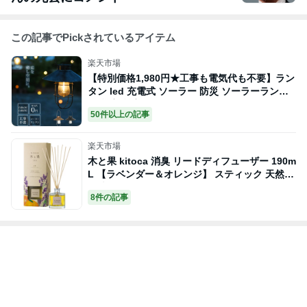
この記事でPickされているアイテム
楽天市場
【特別価格1,980円★工事も電気代も不要】ラン
タン led 充電式 ソーラー 防災 ソーラーランタ
ン 災害 災害用 ソーラー ライト ソーラーライト
50件以上の記事
防水 キャンプ おしゃれ ランタン LEDライト ア
ンティーク ト キャンプ アウトドア 充電 ガーデ
ニング ギフト cls
楽天市場
木と果 kitoca 消臭 リードディフューザー 190m
L 【ラベンダー＆オレンジ】 スティック 天然
精油 100% 使用 ディフューザー アロマディフュ
8件の記事
ーザー アロマ ラベンダー オレンジ ルームフレ
グランス 精油 天然 アロマオイル 消臭剤 エッセ
ンシャルオイル 棒