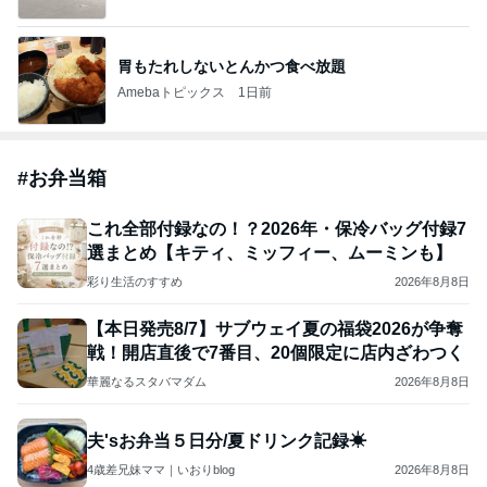
胃もたれしないとんかつ食べ放題
Amebaトピックス
1日前
#
お弁当箱
これ全部付録なの！？2026年・保冷バッグ付録7
選まとめ【キティ、ミッフィー、ムーミンも】
彩り生活のすすめ
2026年8月8日
【本日発売8/7】サブウェイ夏の福袋2026が争奪
戦！開店直後で7番目、20個限定に店内ざわつく
華麗なるスタバマダム
2026年8月8日
夫'sお弁当５日分/夏ドリンク記録☀︎
4歳差兄妹ママ｜いおりblog
2026年8月8日