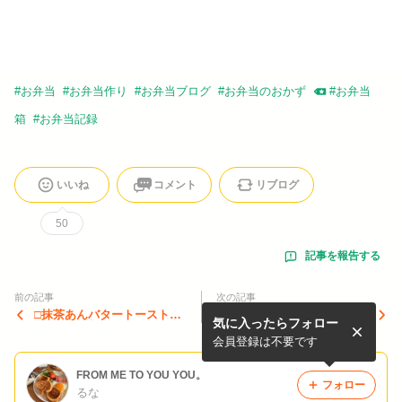
#
お弁当
#
お弁当作り
#
お弁当ブログ
#
お弁当のおかず
#
お弁当
箱
#
お弁当記録
いいね
コメント
リブログ
50
記事を報告する
前の記事
次の記事
□抹茶あんバタートースト
□【駅舎カフェ】クリームメ
気に入ったらフォロー
✩︎⡱/第2段出遅れた〜
ロンソーダ✩︎⡱
会員登録は不要です
FROM ME TO YOU YOU。
フォロー
るな