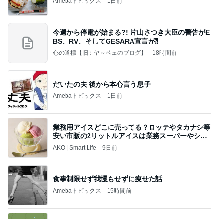
Amebaトピックス
1日前
今週から停電が始まる?! 片山さつき大臣の警告がE
BS、RV、そしてGESARA宣言が⁈
心の道標【旧：ヤ～ベェのブログ】
18時間前
だいたの夫 後から本心言う息子
Amebaトピックス
1日前
業務用アイスどこに売ってる？ロッテやタカナシ等
安い市販の2リットルアイスは業務スーパーやシャ
トレ
AKO | Smart Life
9日前
食事制限せず我慢もせずに痩せた話
Amebaトピックス
15時間前