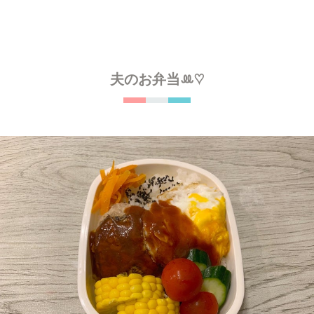
夫のお弁当ꔛ‬♡‪