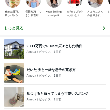
riyusa日和。
長田知恵（つ
Keep Smiling♪
☆Pure Life☆
きょうこさん
ザッパレシピ
き）料理研究
〜noripetit lif
～おいしく、
のありふれた
で褒められお
家「ご飯と可
e〜 おうちご
楽しく、健康
日常とばーば
やつと時々お
愛いおやつ、
はんと日々の
に。～
の食堂本日の
かず
キッチンアイ
事。
メニュー
もっと見る
テム」
2,711万円で4LDKの広々とした物件
Amebaトピックス
1日前
だいた 夫と一緒な息子の寛ぎ方
Amebaトピックス
1日前
見つけると買ってしまう可愛いスポンジ
Amebaトピックス
1日前