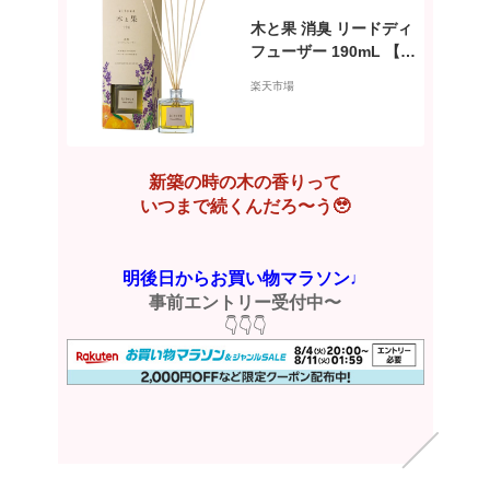
木と果 消臭 リードディ
フューザー 190mL 【ラ
ベンダー＆オレンジ】
楽天市場
天然 精油 100% 使用 デ
ィフューザー アロマデ
ィフューザー アロマ ラ
ベンダー オレンジ ルー
新築の時の木の香りって
ムフレグランス 精油 天
いつまで続くんだろ〜う🥹
然 アロマオイル
明後日からお買い物マラソン♩
事前エントリー受付中〜
👇👇👇