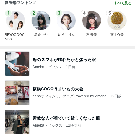
新登場ランキング
すべて見る
1
2
3
4
5
BEYOOOOO
島倉りか
ゆうこりん
石 安伊
蒼井心音
NDS
母のスマホが壊れたかと焦った訳
Amebaトピックス
1日前
横浜SOGOうまいもの大会
nanaオフィシャルブログ Powered by Ameba
12日前
素敵な人が着ていて欲しくなった服
Amebaトピックス
12時間前