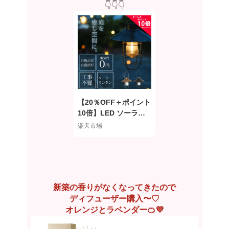
👇👇👇
【20％OFF＋ポイント
10倍】LED ソーラー
ランタン ソーラー ラ
楽天市場
イト ソーラーライト
おしゃれ ランタン ソ
ーラー LEDライト ア
ンティーク LEDソーラ
ーライト キャンプ ア
新築の香りがなくなってきたので
ウトドア 自動点灯 充
ディフューザー購入〜♡
電 電池不要 ガーデニ
オレンジとラベンダー🍊💜
ング 庭 ライト 玄関 自
動点灯 自動消灯 cls