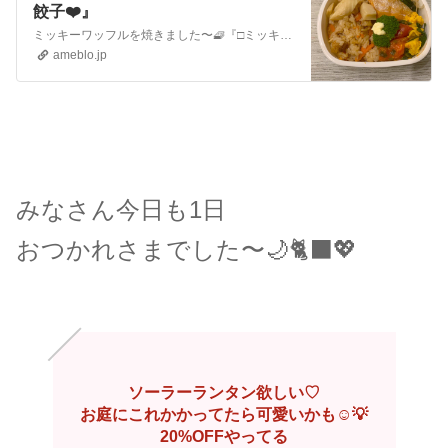
餃子❤️』
ミッキーワッフルを焼きました〜🧇『□ミッキーワッフル✩︎⡱/夏ドラマ感想❤️』禰󠄀豆子になれるキャンディ💓『□長女、禰豆子になる✩︎⡱』3連休は夏やしいことし…
ameblo.jp
みなさん今日も1日
おつかれさまでした〜🌙🐈‍⬛💖
ソーラーランタン欲しい♡
お庭にこれかかってたら可愛いかも☺️💡
20%OFFやってる