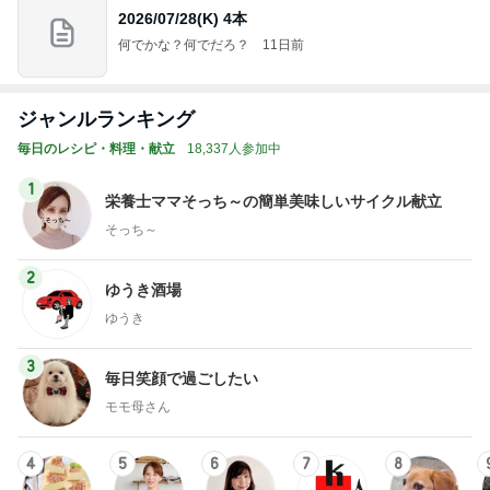
2026/07/28(K) 4本
何でかな？何でだろ？
11日前
ジャンルランキング
毎日のレシピ・料理・献立
18,337人参加中
1
栄養士ママそっち～の簡単美味しいサイクル献立
そっち～
2
ゆうき酒場
ゆうき
3
毎日笑顔で過ごしたい
モモ母さん
4
5
6
7
8