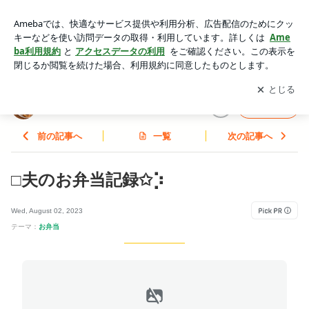
□夫のお弁当記録✩︎⡱ | FROM ME TO YOU YOU。
アプリをダウンロードして
ブログの更新通知
を受け取りまし
開く
ょう。
FROM ME TO YOU YOU。
フォロー
前の記事へ
一覧
次の記事へ
□夫のお弁当記録✩︎⡱
Wed, August 02, 2023
テーマ：
お弁当