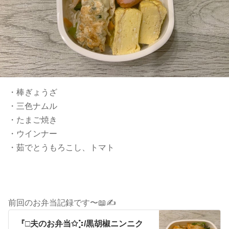
・棒ぎょうざ
・三色ナムル
・たまご焼き
・ウインナー
・茹でとうもろこし、トマト
前回のお弁当記録です〜📖✍️
『□夫のお弁当✩︎⡱/黒胡椒ニンニク