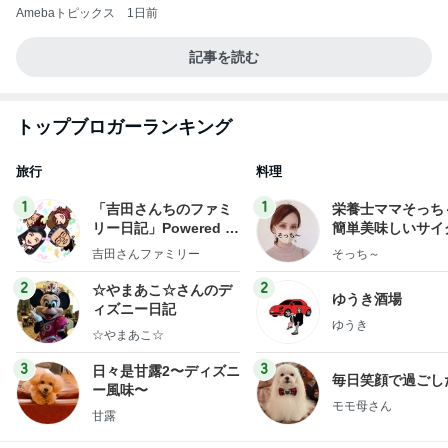
Amebaトピックス
1日前
記事を読む
トップブロガーランキング
旅行
料理
1
1
「吉田さんちのファミ
栄養士ママそっち
リー日記」Powered b
簡単美味しいサイ
y Ameba 吉田さんファ
献立
吉田さんファミリー
そっち～
ミリーオフィシャルブ
ログ
2
2
☆やまあこ☆さんのデ
ゆうき酒場
ィズニー日記
ゆうき
☆やまあこ☆
3
3
日々是甘露2〜ディズニ
毎日笑顔で過ごし
ー風味〜
モモ母さん
甘露