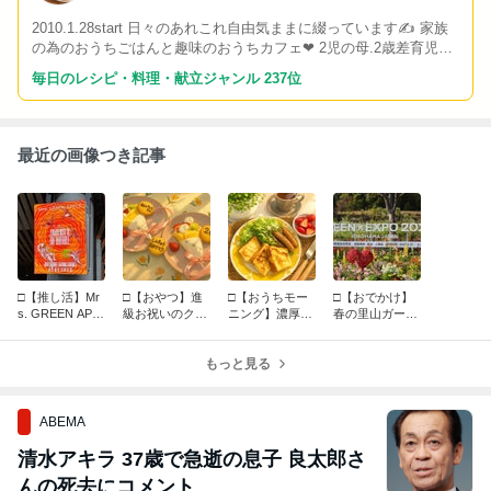
2010.1.28start 日々のあれこれ自由気ままに綴っています✍️ 家族
の為のおうちごはんと趣味のおうちカフェ❤︎ 2児の母.2歳差育児奮
闘中〜✊ 料理記録/幼児食/離乳食/おうちカフェ/カフェ巡り☕️/おで
毎日のレシピ・料理・献立ジャンル 237位
かけ/姉妹ママ
最近の画像つき記事
□【推し活】Mr
□【おやつ】進
□【おうちモー
□【おでかけ】
s. GREEN APP
級お祝いのクレ
ニング】濃厚フ
春の里山ガーデ
LE ゼンジン未
ープ✩︎⡱
レンチトースト
ン✩︎⡱
到とイ/ミュータ
✩︎⡱
ブル～間奏編～
もっと見る
ABEMA
清水アキラ 37歳で急逝の息子 良太郎さ
んの死去にコメント