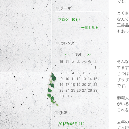
でも、
テーマ
とくさ
なんて
ブログ ( 103 )
工芸品
一覧を見る
もあっ
カレンダー
<<
8月
>>
そんな
日
月
火
水
木
金
土
てます
1
2
3
4
5
6
7
8
じつは
9
10
11
12
13
14
15
ザラザ
16
17
18
19
20
21
22
です。
23
24
25
26
27
28
29
30
31
櫛職人
がいる
これを
月別
去年の
2013年06月 ( 1 )
て木賊