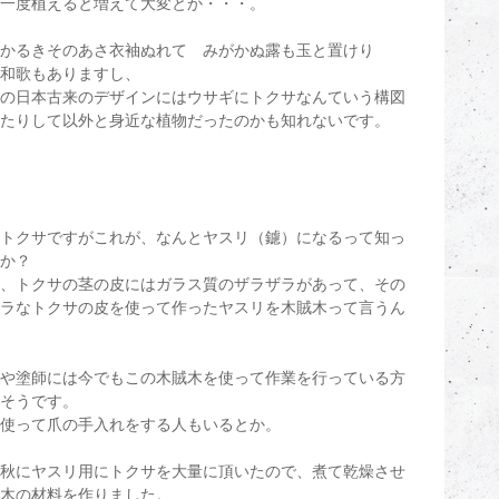
一度植えると増えて大変とか・・・。
かるきそのあさ衣袖ぬれて みがかぬ露も玉と置けり
和歌もありますし、
の日本古来のデザインにはウサギにトクサなんていう構図
たりして以外と身近な植物だったのかも知れないです。
トクサですがこれが、なんとヤスリ（鑢）になるって知っ
か？
、トクサの茎の皮にはガラス質のザラザラがあって、その
ラなトクサの皮を使って作ったヤスリを木賊木って言うん
や塗師には今でもこの木賊木を使って作業を行っている方
そうです。
使って爪の手入れをする人もいるとか。
秋にヤスリ用にトクサを大量に頂いたので、煮て乾燥させ
木の材料を作りました。