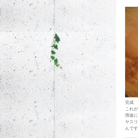
完成
これが
用途に
ヤスリ
んです