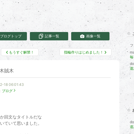
ブログトップ
記事一覧
画像一覧
フ
もうすぐ解禁！
指輪作りはじめました！
ma
d
道
木賊木
2-18 06:01:43
：
ブログ
か回文なタイトルだな
d
いていて思いました。
道