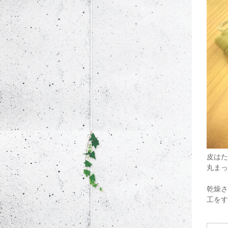
皮はた
丸まっ
乾燥さ
工をす