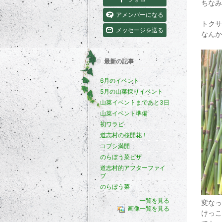
ちなみ
アメンバーになる
トクサ
メッセージを送る
なんか
最新の記事
6月のイベント
5月の山菜採りイベント
山菜イベントまであと3日
山菜イベント準備
初ワラビ
道志村の桜開花！
コブシ満開
のらぼう菜ピザ
道志村的アフターファイ
ブ
のらぼう菜
一覧を見る
変なっ
画像一覧を見る
けっこ