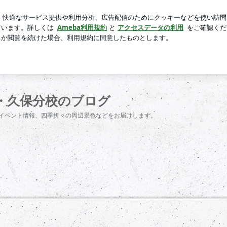
言に冷や汗
芸能人ブログ
人気ブログ
新規登録
ログ
・久保分校のブログ
やイベント情報、四季折々の周辺景色などをお届けします。