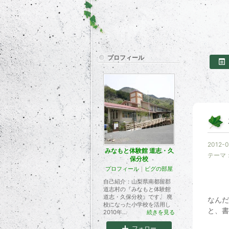
プロフィール
2012-0
みなもと体験館 道志・久
テーマ
保分校
プロフィール
｜
ピグの部屋
自己紹介：山梨県南都留郡
道志村の『みなもと体験館
道志・久保分校』です。 廃
なんだ
校になった小学校を活用し
と、書
2010年...
続きを見る
フォロー