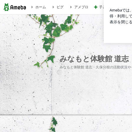
ホーム
ピグ
アメブロ
子どもの素直なひと
木賊木 | みなもと体験館 道志・久保分校のブログ
みなもと体験館 道志
みなもと体験館 道志・久保分校の活動状況