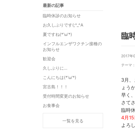
最新の記事
臨時休診のお知らせ
お久しぶりです(;^_^A
臨
夏ですね(*'ω'*)
インフルエンザワクチン接種の
お知らせ
2017年
歓迎会
テーマ
久しぶりに…
こんにちは(*'ω'*)
3月
宮古島！！！
ょうか
早く
受付時間変更のお知らせ
さて
お食事会
臨時
4月1
一覧を見る
よろし