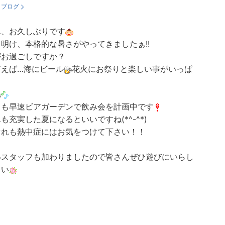
：
ブログ
ん、お久しぶりです
明け、本格的な暑さがやってきましたぁ!!
がお過ごしですか？
言えば…海にビール
花火にお祭りと楽しい事がいっぱ
ね
ちも早速ビアガーデンで飲み会を計画中です
も充実した夏になるといいですね(*^-^*)
ぐれも熱中症にはお気をつけて下さい！！
いスタッフも加わりましたので皆さんぜひ遊びにいらし
さい