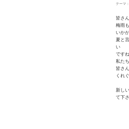
テーマ
皆さ
梅雨も
いか
夏と
い
です
私た
皆さん
くれ
新し
て下