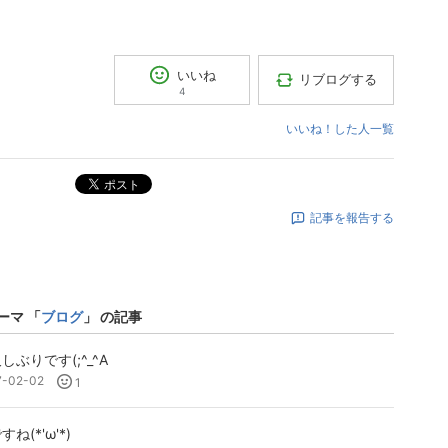
いいね
リブログする
4
いいね！した人一覧
ポスト
記事を報告する
ーマ 「
ブログ
」 の記事
しぶりです(;^_^A
7-02-02
1
すね(*'ω'*)