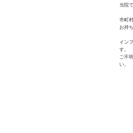
当院
市町
お持
イン
す。
ご不
い。