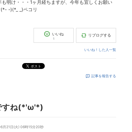
7年も明け・・・1ヶ月経ちますが、今年も宜しくお願い
*- -)(*_ _)ペコリ
いいね
リブログする
1
いいね！した人一覧
ポスト
記事を報告する
すね(*'ω'*)
06月21日(火) 06時15分20秒