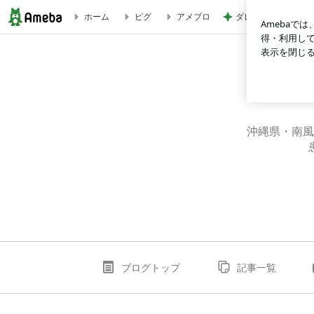
ダレない生地のため
ホーム
ピグ
アメブロ
南風内科クリニックのスタッフBlog
沖縄県・南風
ブログトップ
記事一覧