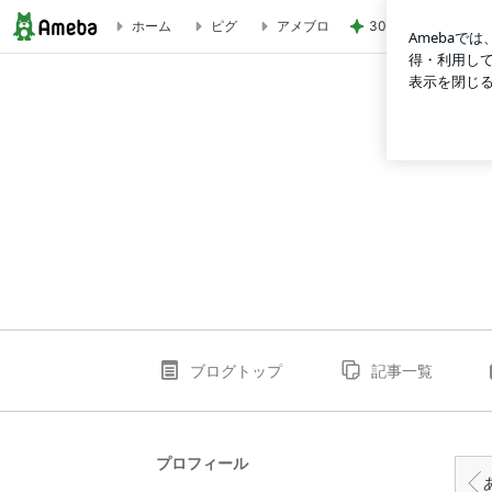
30円の見切り品が
ホーム
ピグ
アメブロ
美もざ館17周年キャンペーン♪ | アメジストのブログ
ブログトップ
記事一覧
プロフィール