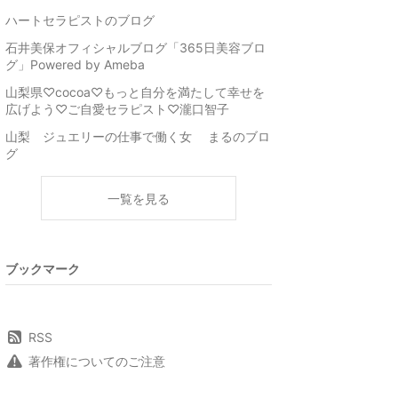
ハートセラピストのブログ
石井美保オフィシャルブログ「365日美容ブロ
グ」Powered by Ameba
山梨県♡cocoa♡もっと自分を満たして幸せを
広げよう♡ご自愛セラピスト♡瀧口智子
山梨 ジュエリーの仕事で働く女 まるのブロ
グ
一覧を見る
ブックマーク
RSS
著作権についてのご注意