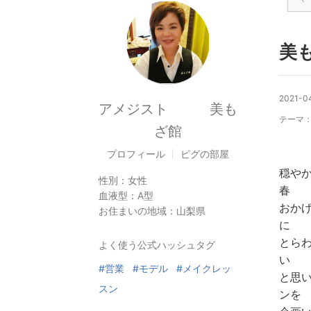
美
2021-04
アメジスト 美も
テーマ
ざ館
プロフィール
ピグの部屋
穏や
性別：
女性
春
血液型：
A型
おか
お住まいの地域：
山梨県
に
とら
よく使う公式ハッシュタグ
い
#営業
#モデル
#メイクレッ
と思
スン
ンを