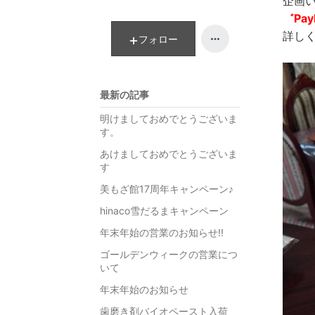
企画
゛Pa
詳し
フォロー
最新の記事
明けましておめでとうございま
す。
あけましておめでとうございま
す
美もざ館17周年キャンペーン♪
hinaco雪だるまキャンペーン
年末年始の営業のお知らせ!!
ゴールデンウィークの営業につ
いて
年末年始のお知らせ
歯磨き剤バイオペースト入荷