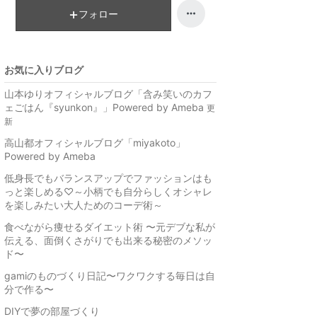
フォロー
お気に入りブログ
山本ゆりオフィシャルブログ「含み笑いのカフ
ェごはん『syunkon』」Powered by Ameba
更
新
高山都オフィシャルブログ「miyakoto」
Powered by Ameba
低身長でもバランスアップでファッションはも
っと楽しめる♡～小柄でも自分らしくオシャレ
を楽しみたい大人ためのコーデ術～
食べながら痩せるダイエット術 〜元デブな私が
伝える、面倒くさがりでも出来る秘密のメソッ
ド〜
gamiのものづくり日記〜ワクワクする毎日は自
分で作る〜
DIYで夢の部屋づくり