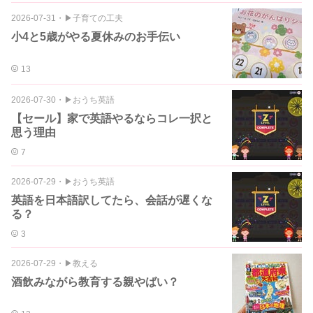
2026-07-31
・
▶︎子育ての工夫
小4と5歳がやる夏休みのお手伝い
13
2026-07-30
・
▶︎おうち英語
【セール】家で英語やるならコレ一択と
思う理由
7
2026-07-29
・
▶︎おうち英語
英語を日本語訳してたら、会話が遅くな
る？
3
2026-07-29
・
▶︎教える
酒飲みながら教育する親やばい？