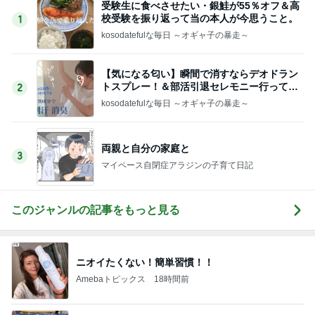
受験生に食べさせたい・銀鮭が55％オフ＆高
校受験を振り返って当の本人が今思うこと。
1
kosodatefulな毎日 ～オギャ子の暴走～
【気になる匂い】瞬間で消すならデオドラン
トスプレー！＆部活引退セレモニー行ってき
2
た
kosodatefulな毎日 ～オギャ子の暴走～
両親と自分の家庭と
3
マイペース自閉症アラジンの子育て日記
このジャンルの記事をもっと見る
ニオイたくない！簡単習慣！！
Amebaトピックス
18時間前