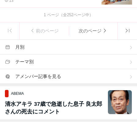
13
1
ページ（全
252
ページ中）
前のページ
次のページ
月別
テーマ別
アメンバー記事を見る
ABEMA
清水アキラ 37歳で急逝した息子 良太郎
さんの死去にコメント