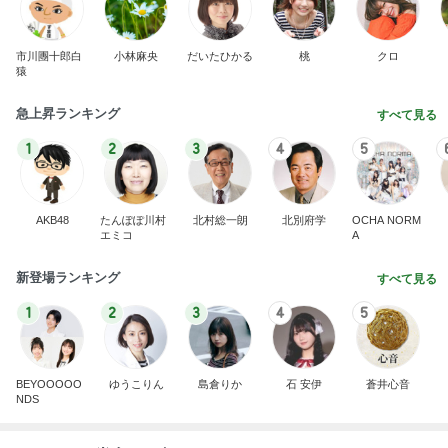
市川團十郎白
小林麻央
だいたひかる
桃
クロ
猿
急上昇ランキング
すべて見る
1
2
3
4
5
AKB48
たんぽぽ川村
北村総一朗
北別府学
OCHA NORM
エミコ
A
新登場ランキング
すべて見る
1
2
3
4
5
BEYOOOOO
ゆうこりん
島倉りか
石 安伊
蒼井心音
NDS