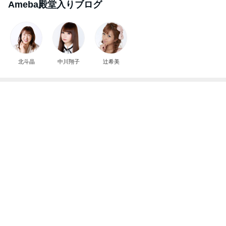
Ameba殿堂入りブログ
北斗晶
中川翔子
辻希美