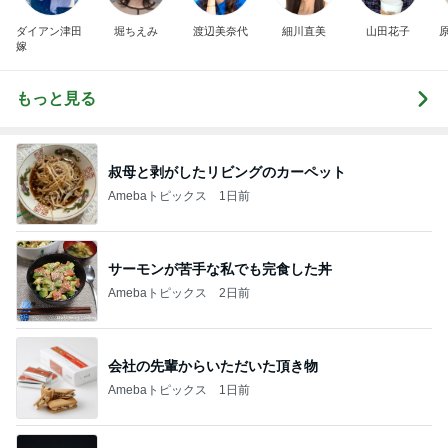
ダイアン津田
堀ちえみ
渡辺美奈代
細川直美
山田花子
嫁
もっと見る
叔母と剥がしたリビングのカーペット
Amebaトピックス
1日前
サーモンが苦手な私でも完食した丼
Amebaトピックス
2日前
会社の先輩からいただいた頂き物
Amebaトピックス
1日前