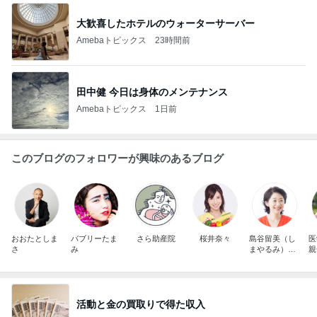
大歓喜したホテルのウォーターサーバー
Amebaトピックス
23時間前
田中健 今日は身体のメンテナンス
Amebaトピックス
1日前
このブログのフォロワーが興味のあるブログ
おおたとしま
バブリーたま
さら助産院
桜井奈々
島谷留美（し
医
さ
み
まやるみ）
親
「ママの学
！
校」主宰／言
育
葉がけコーチ
敦
活動と金の買取りで得た収入