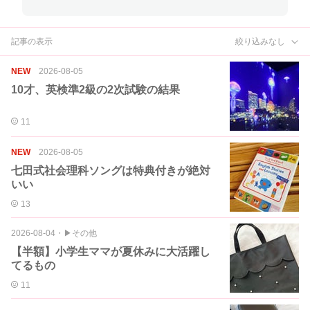
記事の表示
絞り込みなし
NEW
2026-08-05
10才、英検準2級の2次試験の結果
11
NEW
2026-08-05
七田式社会理科ソングは特典付きが絶対
いい
13
2026-08-04
・
▶︎その他
【半額】小学生ママが夏休みに大活躍し
てるもの
11