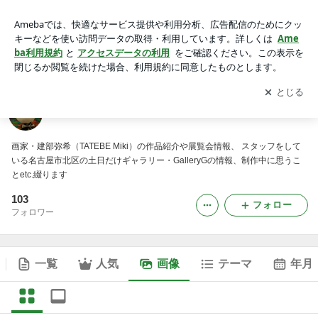
寄り道アートの道草ブログの画像
アプリをダウンロードして
ブログの更新通知
を受け取りまし
開く
ょう。
寄り道アートの道草ブログ
画家・建部弥希（TATEBE Miki）の作品紹介や展覧会情報、 スタッフをして
いる名古屋市北区の土日だけギャラリー・GalleryGの情報、制作中に思うこ
とetc.綴ります
103
フォロー
フォロワー
一覧
人気
画像
テーマ
年月