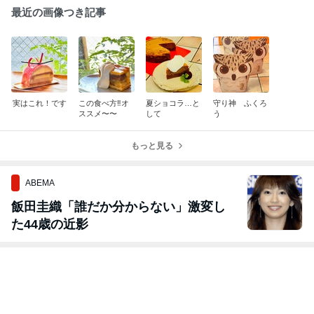
最近の画像つき記事
実はこれ！です
この食べ方‼️オ
夏ショコラ…と
守り神 ふくろ
ススメ〜〜
して
う
もっと見る
ABEMA
飯田圭織「誰だか分からない」激変し
た44歳の近影