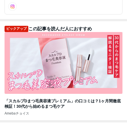
Pでやっていたのですが、こちらからにします(๑˃̵ᴗ˂̵)どうぞよろし
くお願いします〜〜٩( 'ω' )وm(__)m
この記事を読んだ人におすすめ
ピックアップ
「スカルプDまつ毛美容液プレミアム」の口コミは？1ヶ月間徹底
検証！30代から始めるまつ毛ケア
Amebaチョイス