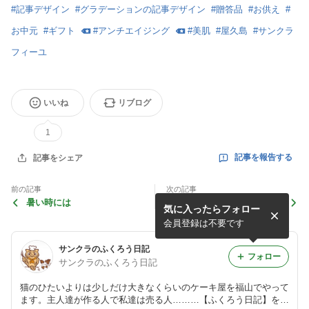
#
記事デザイン
#
グラデーションの記事デザイン
#
贈答品
#
お供え
#
お中元
#
ギフト
#
アンチエイジング
#
美肌
#
屋久島
#
サンクラ
フィーユ
いいね
リブログ
1
記事を報告する
記事をシェア
前の記事
次の記事
暑い時には
わらび餅ケーキ！和洋折衷中
気に入ったらフォロー
会員登録は不要です
サンクラのふくろう日記
フォロー
サンクラのふくろう日記
猫のひたいよりは少しだけ大きなくらいのケーキ屋を福山でやって
ます。主人達が作る人で私達は売る人………【ふくろう日記】をH