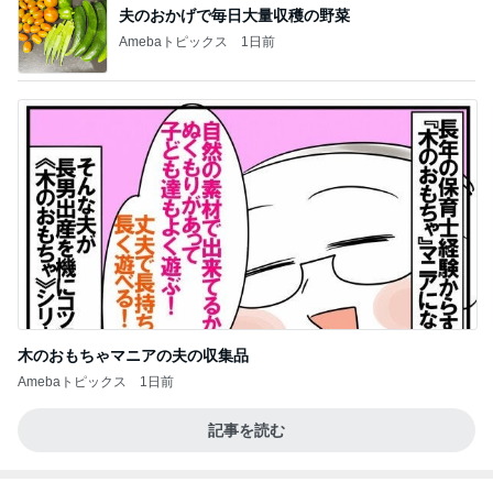
オフィシャルブロガーランキング
総合ランキング
すべて見る
1
2
3
市川團十郎白
小林麻央
だいたひかる
桃
クロ
猿
急上昇ランキング
すべて見る
1
2
3
4
5
EBiDAN 39&Ki
高山善廣
こいたん
島倉りか
つばきファク
DS
トリー
新登場ランキング
すべて見る
1
2
3
4
5