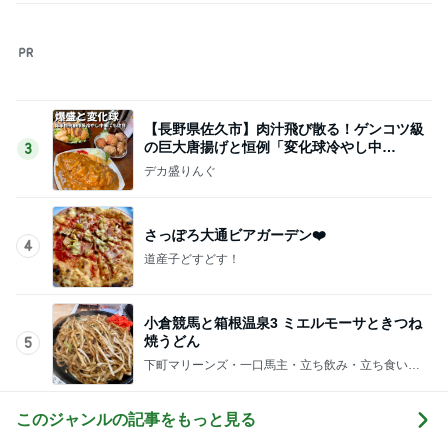
次世代掃除機がやってきた！！
Amebaトピックス
22時間前
旦那が爆笑した毎日のトマハラ
Amebaトピックス
1日前
ハムが美味しい食べ方レシピ4選
Amebaトピックス
22時間前
リーダーシップ関連質疑のポイント