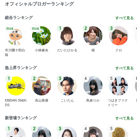
BEYOOOOO
島倉りか
ゆうこりん
石 安伊
蒼井心音
NDS