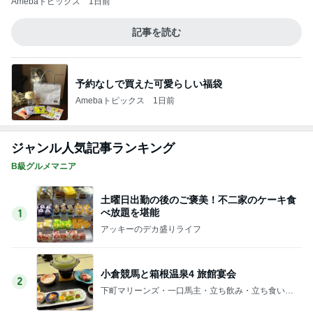
【長野県佐久市】肉汁飛び散る！ゲンコツ級
の巨大唐揚げと恒例「変化球冷やし中
3
華」！！〜李紅蘭さん〜
デカ盛りんぐ
さっぽろ大通ビアガーデン❤️
4
道産子どすどす！
小倉競馬と箱根温泉3 ミエルモーサときつね
焼うどん
5
下町マリーンズ・一口馬主・立ち飲み・立ち食いそ
ば
このジャンルの記事をもっと見る