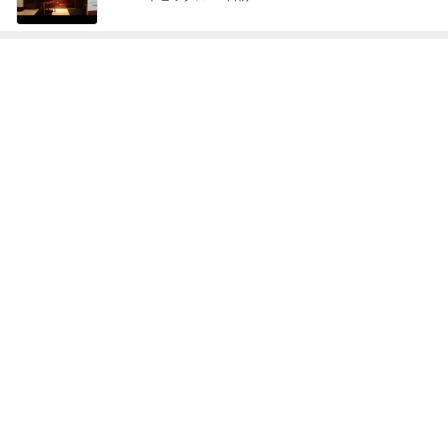
神がかってる掃除機
Amebaトピックス
22時間前
停車中のオムニバスに乗って撮る写真
Amebaトピックス
21時間前
我が家のクレーンゲームの戦利品
Amebaトピックス
1日前