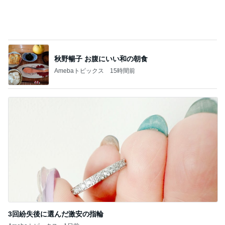
記事を読む
予約なしで買えた可愛らしい福袋
Amebaトピックス
1日前
ジャンル人気記事ランキング
B級グルメマニア
土曜日出勤の後のご褒美！不二家のケーキ食
べ放題を堪能
1
アッキーのデカ盛りライフ
小倉競馬と箱根温泉4 旅館宴会
2
下町マリーンズ・一口馬主・立ち飲み・立ち食いそ
ば