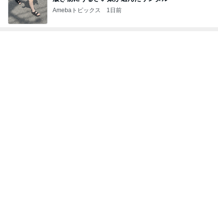
Amebaトピックス
1日前
トップブロガーランキング
美容
旅行
1
1
（旧アカウント）エマ
「吉田さんちのフ
ブログ【アラフォー会
リー日記」Powere
社売却セカンドライ
y Ameba 吉田さ
エマの日記
吉田さんファミリー
フ】
ミリーオフィシャ
ログ
2
2
リトルミニマリストの
☆やまあこ☆さん
ビューティコラム The
ィズニー日記
little minimalist's bea
あねっさ／anessa
☆やまあこ☆
uty colum
3
3
美人になれる、たくさ
日々是甘露2〜デ
んの魔法
ー風味〜
hiromi
甘露
もっと見る