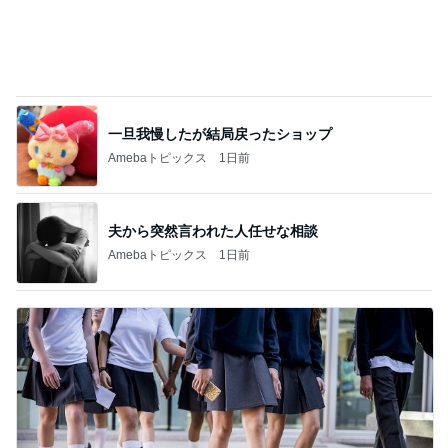
修学旅行でも行く機会がなかった広島
Amebaトピックス
17時間前
記事を読む
コストコで3200円オフのスーツケース
Amebaトピックス
20時間前
39.9度の高熱で察してくれた夫の行動
Amebaトピックス
14時間前
朝から1人で入った最高の温泉
Amebaトピックス
1日前