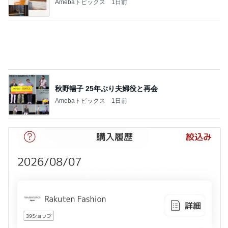
だいた 購入せず帰るもネットで購入
Amebaトピックス
1日前
記事を読む
副作用を抑える薬のエグい副作用
Amebaトピックス
17時間前
完成間近の新居での介護と同居
Amebaトピックス
20時間前
UNIQLOの990円でできるレイヤード
Amebaトピックス
1日前