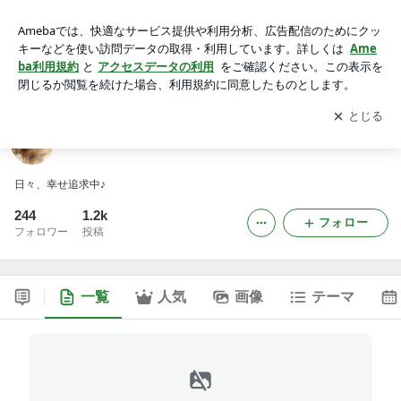
小杉美佳*＊Hokulele＊。
アプリをダウンロードして
ブログの更新通知
を受け取りまし
開く
ょう。
小杉美佳*＊Hokulele＊。
日々、幸せ追求中♪
244
1.2k
フォロー
フォロワー
投稿
一覧
人気
画像
テーマ