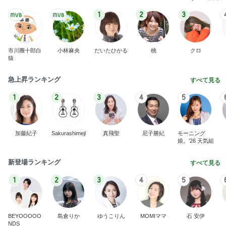
1
2
3
市川團十郎白
小林麻央
だいたひかる
桃
クロ
猿
急上昇ランキング
すべて見る
1
2
3
4
5
加藤紀子
Sakurashimeji
真飛聖
尼子勝紀
モーニング
娘。'26 天気組
新登場ランキング
すべて見る
1
2
3
4
5
BEYOOOOO
島倉りか
ゆうこりん
MOMIママ
石 安伊
NDS