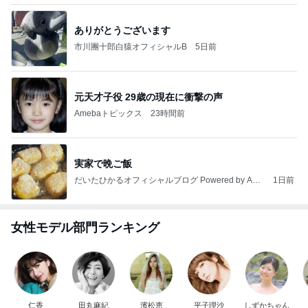
ありがとうございます
市川團十郎白猿オフィシャルB
5日前
元天才子役 29歳の現在に衝撃の声
Amebaトピックス
23時間前
実家で晩ご飯
だいたひかるオフィシャルブログ Powered by Ame
1日前
ba
女性モデル部門ランキング
仁香
田丸麻紀
濱松恵
平子理沙
しずかちゃん