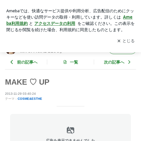
MAKE ♡ UP | 平山美香オフィシャルブログ「MIKA-HIRAYAM
A OFFICIAL BLOG」Powered by Ameba
アプリをダウンロードして
ブログの更新通知
を受け取りまし
開く
ょう。
平山美香オフィシャルブログ「MIKA-HIRAYA
フォロー
MA OFFICIAL BLOG」
前の記事へ
一覧
次の記事へ
MAKE ♡ UP
2013-11-29 03:40:24
テーマ：
COSME&ESTHE
広告を表示できませんでした