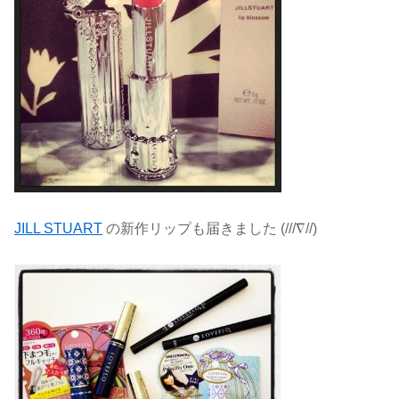
JILL STUART
の新作リップも届きました (///∇//)