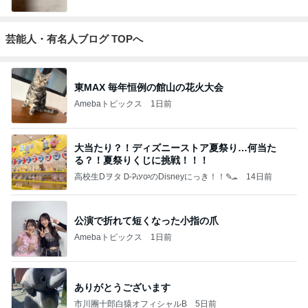
芸能人・有名人ブログ TOPへ
東MAX 毎年恒例の館山の花火大会
Amebaトピックス
1日前
大当たり？！ディズニーストア夏祭り…何当た
る？！夏祭りくじに挑戦！！！
高校生Dヲタ Ꭰ-ᎮꭵꭹꭴのDisneyにっき！！✎ܚ
14日前
公演で折れて短くなった小指の爪
Amebaトピックス
1日前
ありがとうございます
市川團十郎白猿オフィシャルB
5日前