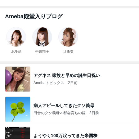
Ameba殿堂入りブログ
北斗晶
中川翔子
辻希美
アグネス 家族と早めの誕生日祝い
Amebaトピックス
2日前
病人アピールしてきたクソ義母
田舎のクソ義母vs都会育ちの嫁
3日前
ようやく100万戻ってきた米国株