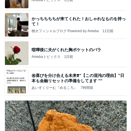
かっちちちちが来てくれた！おしゃれなものを持っ
て！
桃オフィシャルブログ Powered by Ameba
11日前
喧嘩後に夫がくれた胸ポケットのバラ
Amebaトピックス
1日前
㊗️喜びを分け合える未来❣️”【この混沌の理由】”⽇
本も⾦融リセットの準備をしてます ””
あいすくりーむ『めるころ』
7時間前