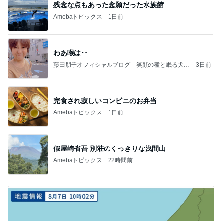
残念な点もあった念願だった水族館
Amebaトピックス
1日前
わあ喉は‥
藤田朋子オフィシャルブログ「笑顔の種と眠る犬」
3日前
Powered by Ameba
完食され寂しいコンビニのお弁当
Amebaトピックス
1日前
假屋崎省吾 別荘のくっきりな浅間山
Amebaトピックス
22時間前