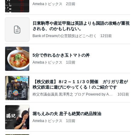
Amebaトピックス
2日前
日東駒専や産近甲龍は英語よりも国語の攻略が重視
される、のかもしれない。
Bank of Dreamの公営競技はどこへ行く
12日前
5分で作れるかき玉トマトの丼
Amebaトピックス
1日前
【秩父鉄道】８/２～１１/３０開催 ガリガリ君が
秩父鉄道に遊びにやってくる！のご紹介です
秩父市議会議員 黒澤秀之 ブログ Powered by Ame
10日前
ba
堀ちえみの夫 息子も絶賛の絶品辣油
Amebaトピックス
1日前