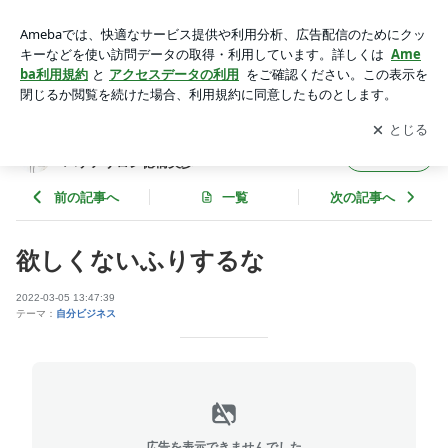
欲しくないふりするな | 身体を緩めてキレイを思い出す【高
知】リンパケアサロン徳橋美歩
アプリをダウンロードして
ブログの更新通知
を受け取りまし
開く
ょう。
身体を緩めてキレイを思い出す【高知】リン
フォロー
パケアサロン徳橋美歩
前の記事へ
一覧
次の記事へ
欲しくないふりするな
2022-03-05 13:47:39
テーマ：
自分ビジネス
広告を表示できませんでした