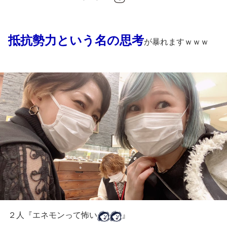
抵抗勢力という名の思考
が暴れますｗｗｗ
２人『エネモンって怖い
』