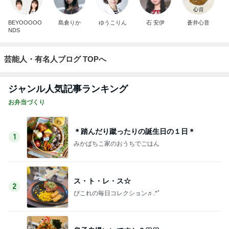
BEYOOOOO
島倉りか
ゆうこりん
石 安伊
蒼井心音
NDS
芸能人・有名人ブログ TOPへ
ジャンル人気記事ランキング
お弁当づくり
＊踏んだり蹴ったりの誕生日の１日＊
1
みかぱちこ家のおうちでごはん
ス・ト・レ・ス☆
2
ぴこれの毎日コレクション♬.*ﾟ