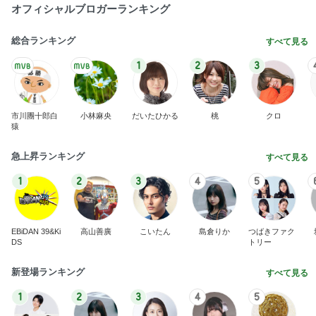
オフィシャルブロガーランキング
総合ランキング
すべて見る
1
2
3
市川團十郎白
小林麻央
だいたひかる
桃
クロ
猿
急上昇ランキング
すべて見る
1
2
3
4
5
EBiDAN 39&Ki
高山善廣
こいたん
島倉りか
つばきファク
DS
トリー
新登場ランキング
すべて見る
1
2
3
4
5