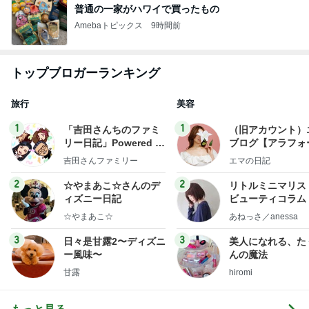
普通の一家がハワイで買ったもの
Amebaトピックス
9時間前
トップブロガーランキング
旅行
美容
1
1
「吉田さんちのファミ
（旧アカウント）
リー日記」Powered b
ブログ【アラフォ
y Ameba 吉田さんファ
社売却セカンドラ
吉田さんファミリー
エマの日記
ミリーオフィシャルブ
フ】
ログ
2
2
☆やまあこ☆さんのデ
リトルミニマリス
ィズニー日記
ビューティコラム 
little minimalist'
☆やまあこ☆
あねっさ／anessa
uty colum
3
3
日々是甘露2〜ディズニ
美人になれる、た
ー風味〜
んの魔法
甘露
hiromi