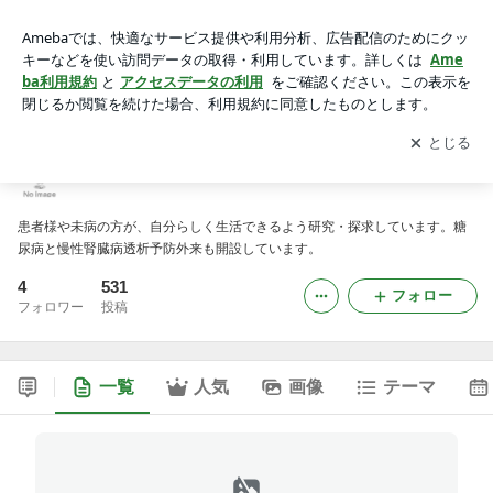
群馬大学 慢性看護学研究室ブログ
アプリをダウンロードして
ブログの更新通知
を受け取りまし
開く
ょう。
群馬大学 慢性看護学研究室ブログ
患者様や未病の方が、自分らしく生活できるよう研究・探求しています。糖
尿病と慢性腎臓病透析予防外来も開設しています。
4
531
フォロー
フォロワー
投稿
一覧
人気
画像
テーマ