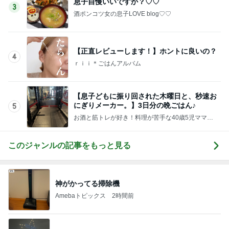
息子自慢いいですか？♡♡
3
酒ポンコツ女の息子LOVE blog♡♡
【正直レビューします！】ホントに良いの？
4
ｒｉｉ＊ごはんアルバム
【息子どもに振り回された木曜日と、秒速お
にぎりメーカー。】3日分の晩ごはん♪
5
お酒と筋トレが好き！料理が苦手な40歳5児ママ主
婦のブログ♪リビング集合〜！！
このジャンルの記事をもっと見る
神がかってる掃除機
Amebaトピックス
2時間前