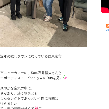
※
に近年の癒しタウンになっている西東京市
市ニューカマーの、Sax.石井裕太さんと
ーボーディスト、KodaiさんのDuoを見に
の爽やかな空気の中に、
れさがあり、凄く場所とも
チしたセレクトであっという間に時間は
て行きました
って以来の完売だそうで
👏