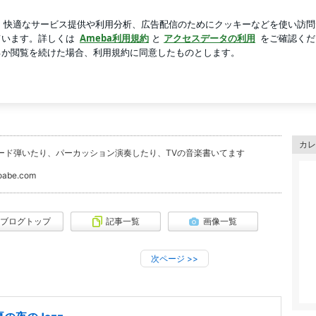
の煮付け
芸能人ブログ
人気ブログ
新規登録
ログイ
カレ
ード弾いたり、パーカッション演奏したり、TVの音楽書いてます
oabe.com
ブログトップ
記事一覧
画像一覧
次ページ
>>