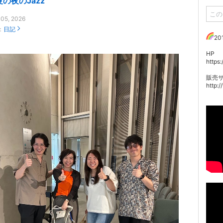
の夜のJazz
 05, 2026
：
日記
20
HP
https
販売
http: