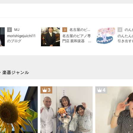
MJ
名古屋のピアノ専門店 親和楽器 日記
2
3
4
morishigejuichi11
名古屋のピアノ専
のんたん
のブログ
門店 親和楽器 日
引き出す
記
ッスン｜
ハウ発信
ジ楽譜販
梨】
・楽器ジャンル
3
4