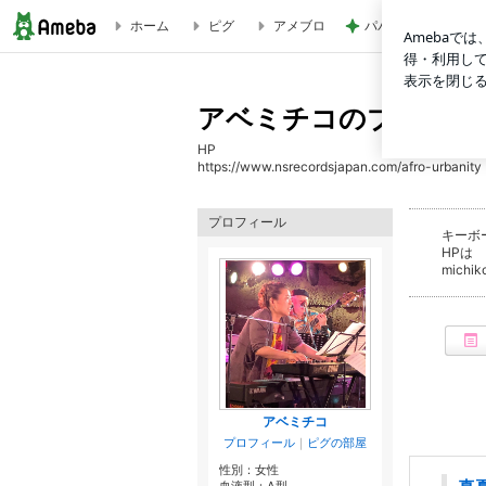
ホーム
ピグ
アメブロ
パパが瞬食した赤魚
アベミチコのブログ
アベミチコのブログ
HP
https://www.nsrecordsjapan.com/afro-urbanity
プロフィール
キーボ
HPは
michik
アベミチコ
プロフィール
｜
ピグの部屋
性別：
女性