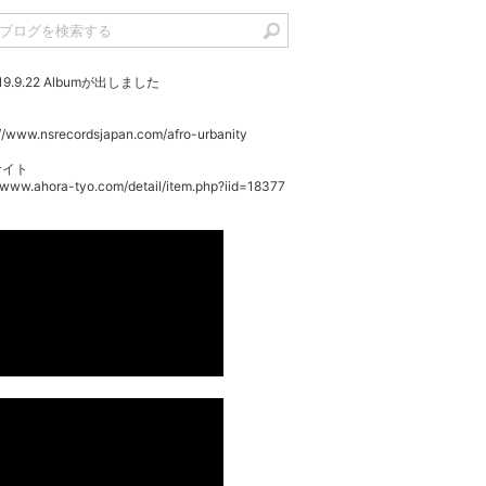
19.9.22 Albumが出しました
://www.nsrecordsjapan.com/afro-urbanity
サイト
//www.ahora-tyo.com/detail/item.php?iid=18377