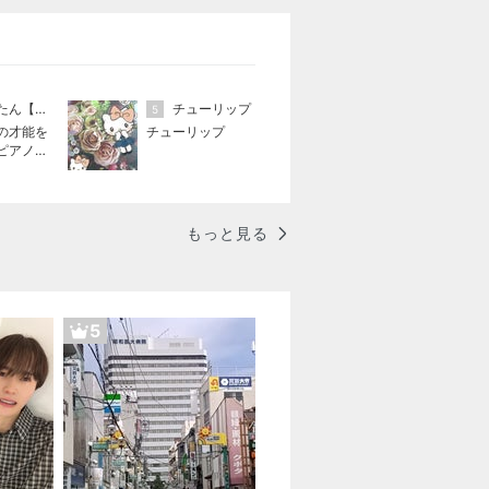
のんたん【ピアノ練習ノウハウ＆楽譜販売】
チューリップ
5
の才能を
チューリップ
ピアノレ
練習ノウ
＆アレン
売中【山
もっと見る
5