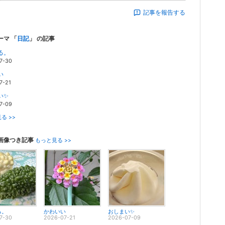
記事を報告する
ーマ 「
日記
」 の記事
る。
7-30
い
7-21
い✨
7-09
る >>
画像つき記事
もっと見る >>
る。
かわいい
おしまい✨
7-30
2026-07-21
2026-07-09