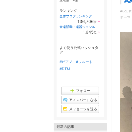
真夏
血液型：
A型
ランキング
August
全体ブログランキング
テーマ
136,706
位
↑
ラ
音楽活動・楽器ジャンル
ン
1,645
位
↑
キ
ラ
ン
ン
グ
キ
上
よく使う公式ハッシュタ
ン
昇
グ
グ
上
昇
#ピアノ
#フルート
#DTM
フォロー
アメンバーになる
メッセージを送る
最新の記事