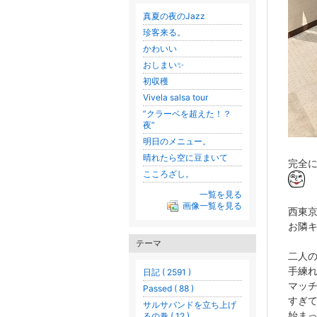
真夏の夜のJazz
珍客来る。
かわいい
おしまい✨
初収穫
Vivela salsa tour
”クラーベを超えた！？
夜”
明日のメニュー。
晴れたら空に豆まいて
完全
こころざし。
一覧を見る
画像一覧を見る
西東京
お隣キ
テーマ
二人
手練
日記 ( 2591 )
マッ
Passed ( 88 )
すぎ
サルサバンドを立ち上げ
始ま
るの巻 ( 12 )