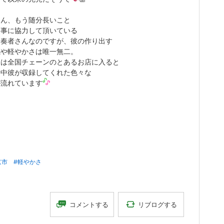
くん、もう随分長いこと
な事に協力して頂いている
る奏者さんなのですが、彼の作り出す
感や軽やかさは唯一無二。
夏は全国チェーンのとあるお店に入ると
時中彼が収録してくれた色々な
が流れています
京市
#軽やかさ
リブログする
コメントする