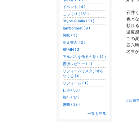
イベント ( 4 )
石井
こっそり ( 161 )
色々
Btype Qualia ( 21 )
頼れ
tamborbeat ( 9 )
温度
興味 ( 1 )
この
覚え書き ( 3 )
四六
BRAIN ( 3 )
名曲
アルバムを作るの巻 ( 14 )
音源レビュー ( 1 )
リフォームでスタジオを
つくる ( 0 )
リフォーム ( 1 )
仕事 ( 56 )
旅行 ( 17 )
#西東
趣味 ( 28 )
一覧を見る