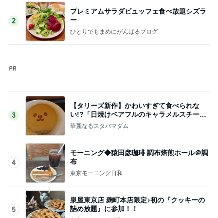
【タリーズ新作】かわいすぎて食べられな
い!?「日焼けベアフルのキャラメルスチーム
3
ケーキ」を実食
華麗なるスタバマダム
モーニング◆猿田彦珈琲 調布焙煎ホール＠調
布
4
東京モーニング日和
泉屋東京店 麹町本店限定♪初の『クッキーの
詰め放題』に参加！！
5
東京モーニング日和
このジャンルの記事をもっと見る