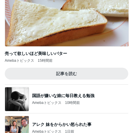
売って欲しいほど美味しいバター
Amebaトピックス
15時間前
記事を読む
国語が嫌いな娘に毎日教える勉強
Amebaトピックス
10時間前
アレク 妹をからかい怒られた事
Amebaトピックス
1日前
クロ 辛い鍋と納豆を間違えた母
Amebaトピックス
1日前