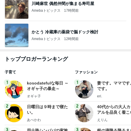
川崎麻世 偶然仲間が集まる寿司屋
Amebaトピックス
17時間前
かとう 冷蔵庫の薬袋で脳ドック検討
Amebaトピックス
12時間前
トップブロガーランキング
子育て
ファッション
1
1
kosodatefulな毎日 ～
妻です。ママです
オギャ子の暴走～
です。
オギャ子
eri.
2
2
日曜日は９時まで寝た
40代からの大人
い。
アルを品良く着こ
ファッションブロ
あべかわ
えりん
3
3
四十路シンパパの家族
銀の滴降る降るま