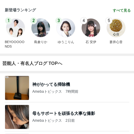
新登場ランキング
すべて見る
1
2
3
4
5
BEYOOOOO
島倉りか
ゆうこりん
石 安伊
蒼井心音
NDS
芸能人・有名人ブログ TOPへ
神がかってる掃除機
Amebaトピックス
7時間前
母もサポートを頑張る大事な撮影
Amebaトピックス
2日前