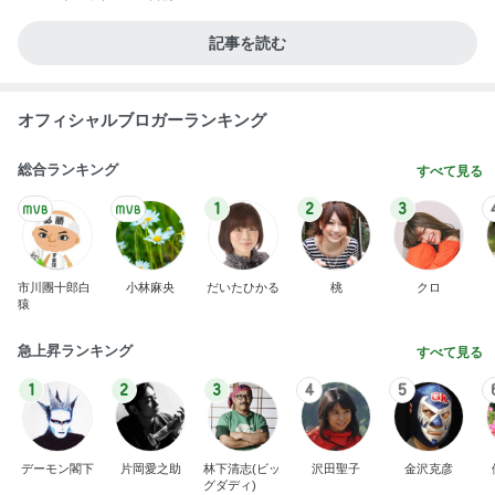
記事を読む
オフィシャルブロガーランキング
総合ランキング
すべて見る
1
2
3
市川團十郎白
小林麻央
だいたひかる
桃
クロ
猿
急上昇ランキング
すべて見る
1
2
3
4
5
デーモン閣下
片岡愛之助
林下清志(ビッ
沢田聖子
金沢克彦
グダディ)