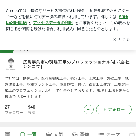
広島県呉市の現場工事のプロフェッショナル[株式会社シンコ
ウ]
アプリをダウンロードして
ブログの更新通知
を受け取りまし
開く
ょう。
ranking
会社・広報ジャンル
777
広島県呉市の現場工事のプロフェッショナル[株式会社
シンコウ]
当社では、解体工事、既存杭撤去工事、鍛治工事、土木工事、外壁工事、地
盤改良工事、各種プラント工事、重量物据え付け、鉄骨加工建方、工場製缶
加工のプロフェッショナルとして仕事をしております。 現場も工場も確かな
技術でサポートします。
27
940
フォロー
フォロワー
投稿
一覧
人気
画像
テーマ