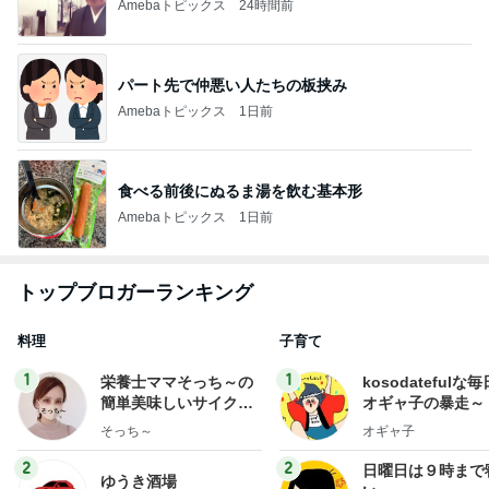
Amebaトピックス
24時間前
パート先で仲悪い人たちの板挟み
Amebaトピックス
1日前
食べる前後にぬるま湯を飲む基本形
Amebaトピックス
1日前
トップブロガーランキング
料理
子育て
1
1
栄養士ママそっち～の
kosodatefulな毎
簡単美味しいサイクル
オギャ子の暴走～
献立
そっち～
オギャ子
2
2
日曜日は９時まで
ゆうき酒場