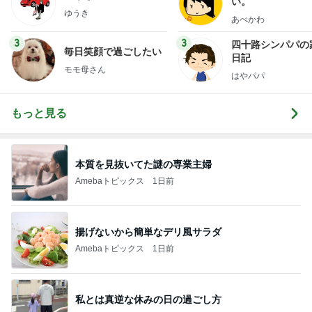
い。
ゆうき
あべかわ
3
3
四十路シンパパの
毎日笑顔で過ごしたい
日記
モモ母さん
はやパパ
もっと見る
本質を見抜いてた謎の専業主婦
Amebaトピックス
1日前
揚げないから簡単なデリ風サラダ
Amebaトピックス
1日前
私とは真逆な休みの日の過ごし方