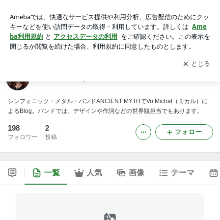
Michal's Lazy note
アプリをダウンロードして
ブログの更新通知
を受け取りまし
開く
ょう。
Michal's Lazy note
シンフォニック・メタル・バンドANCIENT MYTHでVo.Michal（ミカル）に
よるBlog。バンドでは、デザインや作詞などの世界観担当でもあります。
198
2
フォロー
フォロワー
投稿
一覧
人気
画像
テーマ