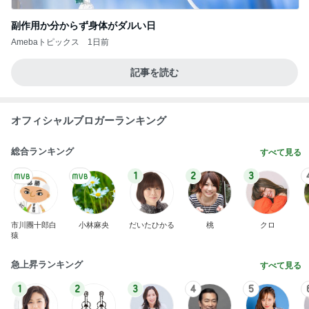
副作用か分からず身体がダルい日
Amebaトピックス
1日前
記事を読む
オフィシャルブロガーランキング
総合ランキング
すべて見る
1
2
3
市川團十郎白
小林麻央
だいたひかる
桃
クロ
猿
急上昇ランキング
すべて見る
1
2
3
4
5