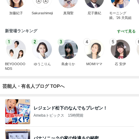
加藤紀子
Sakurashimeji
真飛聖
尼子勝紀
モーニング
娘。'26 天気組
新登場ランキング
すべて見る
1
2
3
4
5
BEYOOOOO
ゆうこりん
島倉りか
MOMIママ
石 安伊
NDS
芸能人・有名人ブログ TOPへ
レジェンド松下のなんでもプレゼン！
Amebaトピックス
15時間前
パナソニックの家の快適さの秘密