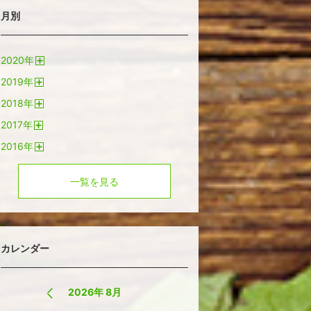
月別
2020
年
開
2019
年
く
開
2018
年
く
開
2017
年
く
開
2016
年
く
開
く
一覧を見る
カレンダー
2026年 8月