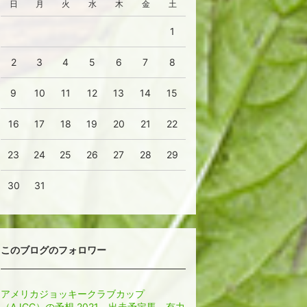
日
月
火
水
木
金
土
1
2
3
4
5
6
7
8
9
10
11
12
13
14
15
16
17
18
19
20
21
22
23
24
25
26
27
28
29
30
31
このブログのフォロワー
アメリカジョッキークラブカップ
（AJCC）の予想 2021。出走予定馬、有力