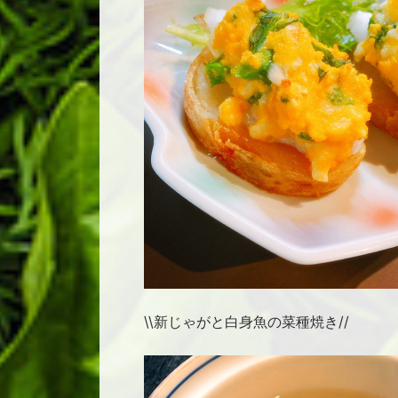
\\新じゃがと白身魚の菜種焼き//