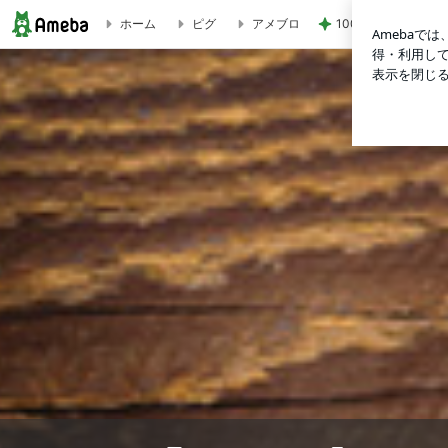
100均ハシゴして
ホーム
ピグ
アメブロ
しゃもじや/一井/一粋(ひといき)オーナーのブログ