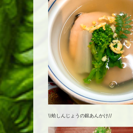
\\蛤しんじょうの銀あんかけ//