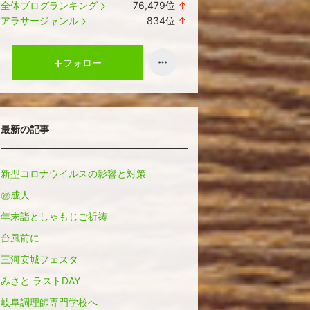
全体ブログランキング
76,479
位
↑
ラ
アラサージャンル
834
位
↑
ン
ラ
キ
ン
ン
キ
フォロー
グ
ン
上
グ
昇
上
昇
最新の記事
新型コロナウイルスの影響と対策
㊗️成人
年末詣としゃもじご祈祷
台風前に
三河安城フェスタ
みさと ラストDAY
岐阜調理師専門学校へ