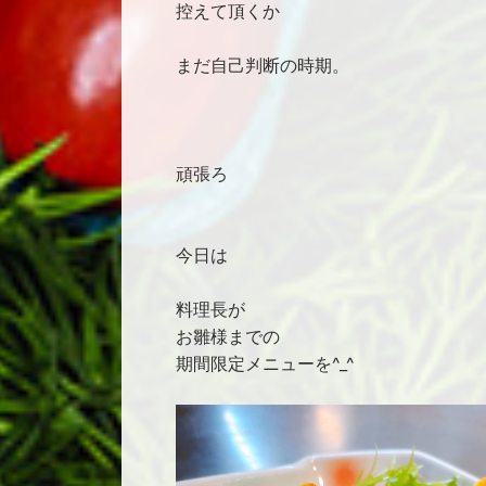
控えて頂くか
まだ自己判断の時期。
頑張ろ
今日は
料理長が
お雛様までの
期間限定メニューを^_^