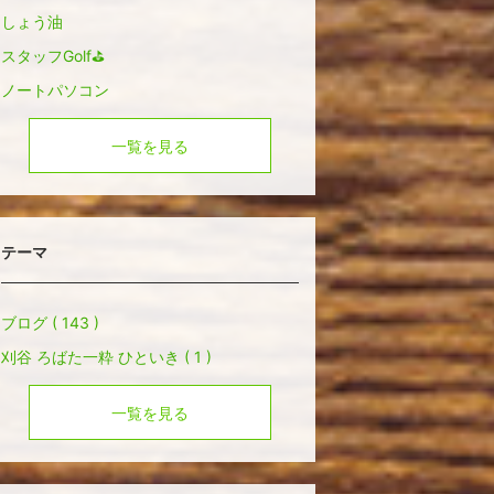
しょう油
スタッフGolf⛳️
ノートパソコン
一覧を見る
テーマ
ブログ ( 143 )
刈谷 ろばた一粋 ひといき ( 1 )
一覧を見る