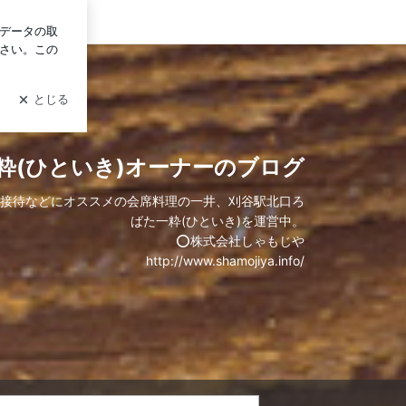
ログイン
一粋(ひといき)オーナーのブログ
接待などにオススメの会席料理の一井、刈谷駅北口ろ
ばた一粋(ひといき)を運営中。
⭕️株式会社しゃもじや
http://www.shamojiya.info/