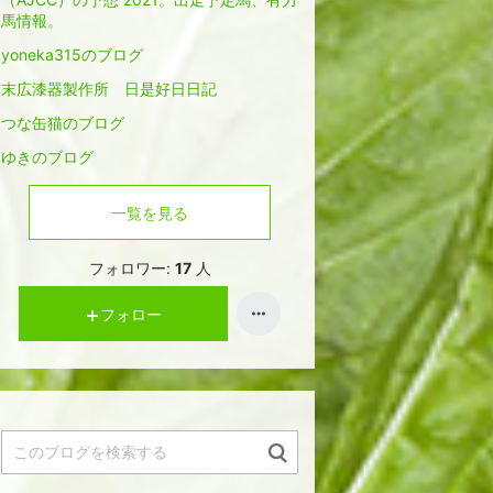
馬情報。
yoneka315のブログ
末広漆器製作所 日是好日日記
つな缶猫のブログ
ゆきのブログ
一覧を見る
フォロワー:
17
人
フォロー