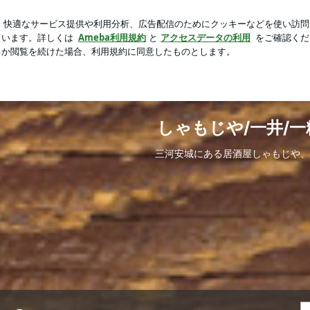
見つけた理想の容器
芸能人ブログ
人気ブログ
新規登録
しゃもじや/一井/
三河安城にある居酒屋しゃもじや、