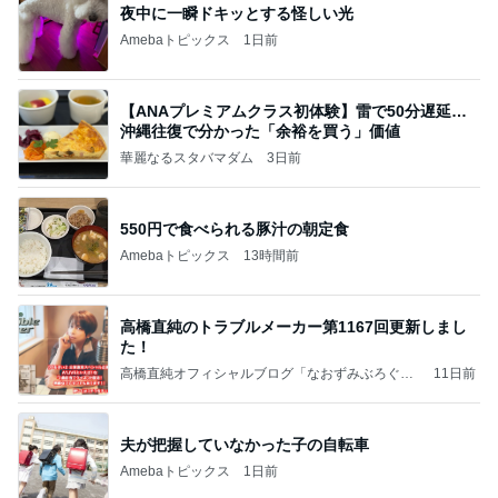
夜中に一瞬ドキッとする怪しい光
Amebaトピックス
1日前
【ANAプレミアムクラス初体験】雷で50分遅延…
沖縄往復で分かった「余裕を買う」価値
華麗なるスタバマダム
3日前
550円で食べられる豚汁の朝定食
Amebaトピックス
13時間前
高橋直純のトラブルメーカー第1167回更新しまし
た！
高橋直純オフィシャルブログ「なおずみぶろぐ」
11日前
Powered by Ameba
夫が把握していなかった子の自転車
Amebaトピックス
1日前