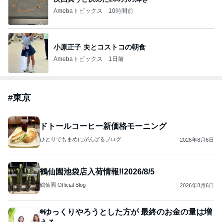
Amebaトピックス
10時間前
小原正子 夫とコストコの朝食
Amebaトピックス
1日前
#
東京
ドトールコーヒー新価格モーニング
ひとりでもまめにがんばるブログ
2026年8月6日
鶴仙園池袋店入荷情報‼️2026/8/5
鶴仙園 Official Blog
2026年8月6日
◉ゆっくりやろうとした方が 最終のお金の量は増