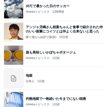
35℃で暑かった日のサッカー
Amebaトピックス
12時間前
アンジャ児嶋さん相葉ちゃんと食事で紹介された仲
のいい後輩にコイツとは仲よく出来ないと思った
喋り場ならぬ語り場(仮)
10日前
娘も美味しいかぼちゃポタージュ
Amebaトピックス
1日前
地獄
日本人
1日前
灼熱地獄で一晩続いた今までにない頭痛
Amebaトピックス
1日前