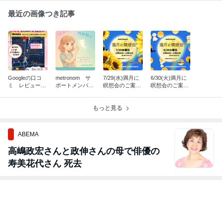
最近の画像つき記事
Googleの口コ
metronom サ
7/29(水)満月に
6/30(火)満月に
ミ レビューの
ポートメンバー
瞑想会のご案内
瞑想会のご案内
お願い～ご感想
のご案内です
です
です
を一言でも頂け
ると幸いです
もっと見る
ABEMA
高嶋政宏さんと政伸さんの母で俳優の
寿美花代さん 死去