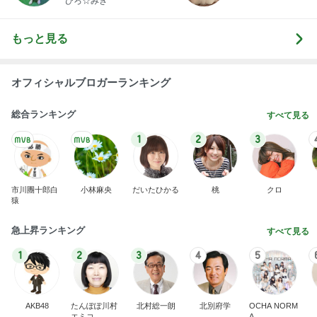
ひろ☆みき
もっと見る
オフィシャルブロガーランキング
総合ランキング
すべて見る
1
2
3
市川團十郎白
小林麻央
だいたひかる
桃
クロ
猿
急上昇ランキング
すべて見る
1
2
3
4
5
AKB48
たんぽぽ川村
北村総一朗
北別府学
OCHA NORM
エミコ
A