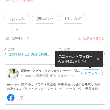
ンセリング
#
瞑想会
いいね
コメント
リブログ
4
記事を報告する
記事をシェア
前の記事
次の記事
忘年11/16(土）満月に瞑想会
10/17(木）満月に瞑想会のご
気に入ったらフォロー
のご案内
案内
会員登録は不要です
霊能者・スピリチュアルカウンセラー 関本ゆかり
フォロー
metronom 新着情報 東京 霊能者・スピリチュアルカウンセリング
metronom関本ゆかりです ●東京都 JR中央線 武蔵小金井駅から徒
歩3分 ●スピリチュアルカウンセリング、ヒーリング、天国通信、
瞑想会の開催などの活動をしています (霊感を使ったご相談です)