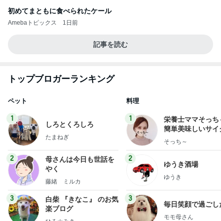
初めてまともに食べられたケール
Amebaトピックス
1日前
記事を読む
トップブロガーランキング
ペット
料理
1
1
栄養士ママそっち
しろとくろしろ
簡単美味しいサイ
たまねぎ
献立
そっち～
2
2
母さんは今日も世話を
ゆうき酒場
やく
ゆうき
藤緒 ミルカ
3
3
白柴 『きなこ』 のお気
毎日笑顔で過ごし
楽ブログ
モモ母さん