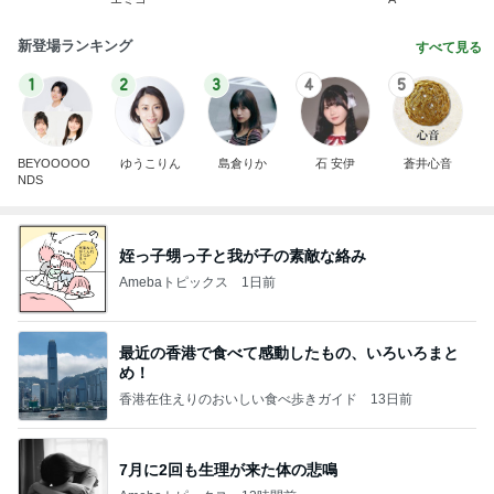
新登場ランキング
すべて見る
1
2
3
4
5
BEYOOOOO
ゆうこりん
島倉りか
石 安伊
蒼井心音
NDS
姪っ子甥っ子と我が子の素敵な絡み
Amebaトピックス
1日前
最近の香港で食べて感動したもの、いろいろまと
め！
香港在住えりのおいしい食べ歩きガイド
13日前
7月に2回も生理が来た体の悲鳴