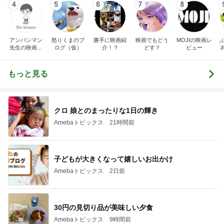
4
5
6
7
8
アンパンマン
怒りくまのブ
勝手に映画紹
映画でもどう
MOJIの映画レ
先生の映画講
ログ（仮）
介！？
どす？
ビュー
座
もっと見る
クロ 娘とのまったりな1日の輝き
Amebaトピックス
21時間前
子どもが大きくなって嬉しいお出かけ
Amebaトピックス
2日前
30円の見切り品が美味しい夕食
Amebaトピックス
9時間前