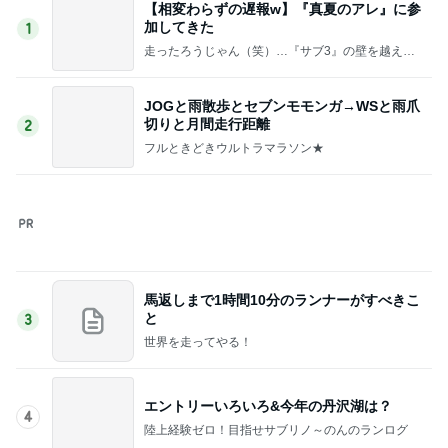
つくば試走と盆ジョヴィ
5
別大に憧れる文化系ランナー第二章 JD子育てあ
と3年（予定）
このジャンルの記事をもっと見る
ニオイたくない！簡単習慣！！
Amebaトピックス
12時間前
気の合わないママ友との会話
Amebaトピックス
2日前
外出時の恐怖とほっとした気持ち
Amebaトピックス
2日前