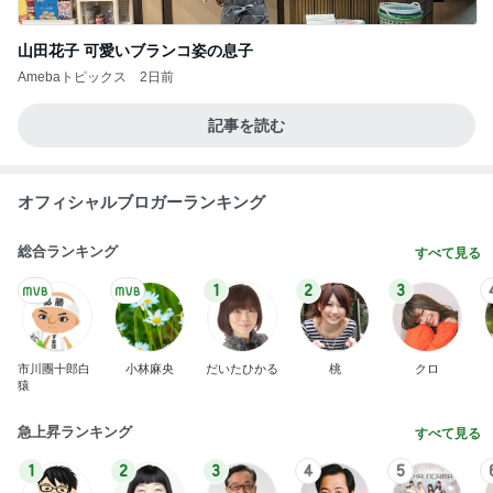
AKB48
たんぽぽ川村
北村総一朗
北別府学
OCHA NORM
エミコ
A
新登場ランキング
すべて見る
1
2
3
4
5
BEYOOOOO
ゆうこりん
島倉りか
石 安伊
蒼井心音
NDS