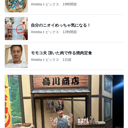
山田花子 可愛いブランコ姿の息子
Amebaトピックス
2日前
記事を読む
オフィシャルブロガーランキング
総合ランキング
すべて見る
1
2
3
市川團十郎白
小林麻央
だいたひかる
桃
クロ
猿
急上昇ランキング
すべて見る
1
2
3
4
5