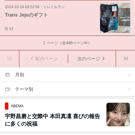
2024-10-16 09:52:56
・
トレイルラン
Trans Jejuのギフト
33
1
ページ（全
448
ページ中）
前のページ
次のページ
月別
テーマ別
ABEMA
宇野昌磨と交際中 本田真凜 喜びの報告
に多くの祝福