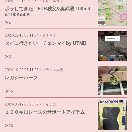
2024-11-21 03:03:53
・
トレイルラン
ボラしてきた FTR秩父&奥武蔵 100mil
e/100K/50K
41
2024-11-18 03:11:34
・
ＵＴＭＢ
タイに行きたい チェンマイby UTMB
31
2024-10-20 07:11:26
・
マラソン大会
レガシーハーフ
45
2024-10-19 08:06:57
・
アイテム
１００キロレースのサポートアイテム
23