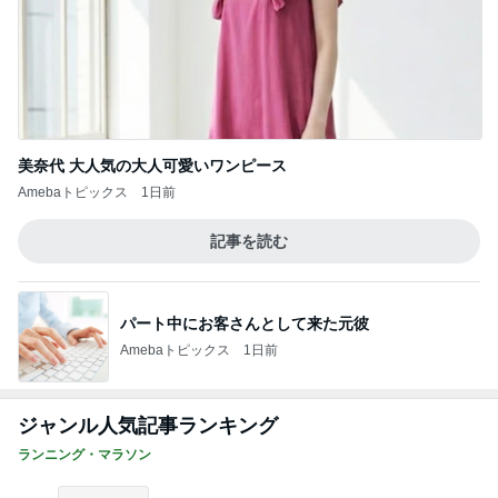
【相変わらずの遅報w】『真夏のアレ』に参
加してきた
1
走ったろうじゃん（笑）…『サブ3』の壁を越えら
れるのか？
JOGと雨散歩とセブンモモンガ→WSと雨爪
切りと月間走行距離
2
フルときどきウルトラマラソン★
馬返しまで1時間10分のランナーがすべきこ
と
3
世界を走ってやる！
エントリーいろいろ&今年の丹沢湖は？
4
陸上経験ゼロ！目指せサブリノ～のんのランログ