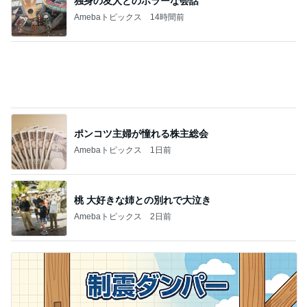
全く別物の耐震等級3と3相当
Amebaトピックス
1日前
記事を読む
景色もお料理も最高のレストラン
Amebaトピックス
1日前
丸岡いずみ 頸動脈エコーの検査結果
Amebaトピックス
20時間前