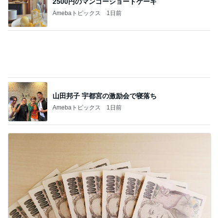
大満足の8連で自己記録を更新
Amebaトピックス
2日前
記事を読む
小さいのに風量がしっかりある扇風機
Amebaトピックス
2日前
アレク 3人の中でも大きい一歳児
Amebaトピックス
1日前
体調不良の夫が始めた小麦粉禁止
Amebaトピックス
1日前