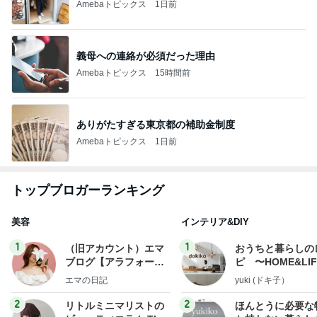
Amebaトピックス
1日前
義母への連絡が必須だった理由
Amebaトピックス
15時間前
ありがたすぎる東京都の補助金制度
Amebaトピックス
1日前
トップブロガーランキング
美容
インテリア&DIY
1
1
（旧アカウント）エマ
おうちと暮らしの
ブログ【アラフォー会
ピ 〜HOME&LI
社売却セカンドライ
エマの日記
yuki (ドキ子）
フ】
2
2
リトルミニマリストの
ほんとうに必要な