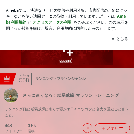
さらに速くなる！戒驕戒躁 マラソントレーニング
アプリをダウンロードして
ブログの更新通知
を受け取りまし
開く
ょう。
ranking
ランニング・マラソンジャンル
558
さらに速くなる！戒驕戒躁 マラソントレーニング
ランニング日記 戒驕戒躁は奢らず騒がず日々コツコツと 努力を重ねると言う
こと。
443
4.5k
フォロー
フォロワー
投稿