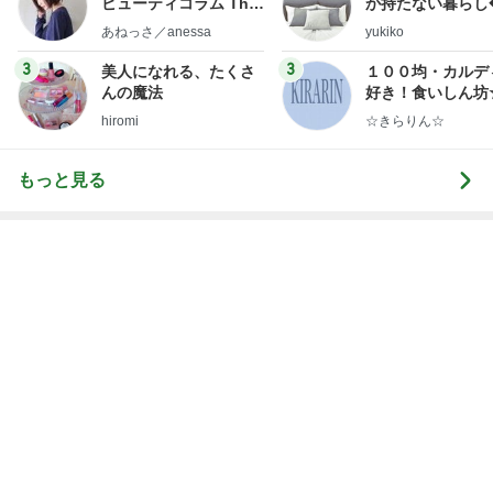
ビューティコラム The
か持たない暮らし
little minimalist's bea
ep Life Simple
あねっさ／anessa
yukiko
uty colum
ンテリアのきろく
3
3
美人になれる、たくさ
１００均・カルデ
んの魔法
好き！食いしん坊
らりん☆のブログ
hiromi
☆きらりん☆
もっと見る
ピーマンが苦手な主人が食べた料理
Amebaトピックス
1日前
自分のお金を取り戻すための超手間
Amebaトピックス
11時間前
もちろん買うと決めた懐かしの新商品