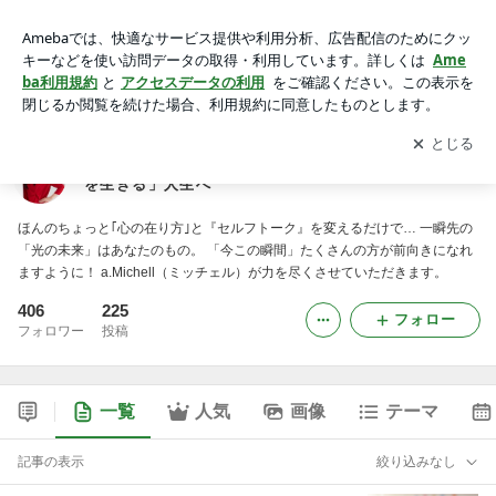
伴走型セッショニストa.Michellーともに、「あなたを生きる」
人生へ
アプリをダウンロードして
ブログの更新通知
を受け取りまし
開く
ょう。
伴走型セッショニストa.Michellーともに、「あなた
を生きる」人生へ
ほんのちょっと｢心の在り方｣と『セルフトーク』を変えるだけで… 一瞬先の
「光の未来」はあなたのもの。 「今この瞬間」たくさんの方が前向きになれ
ますように！ a.Michell（ミッチェル）が力を尽くさせていただきます。
406
225
フォロー
フォロワー
投稿
一覧
人気
画像
テーマ
記事の表示
絞り込みなし