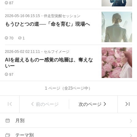
87
2026-05-16 06:15:15
・
伴走型覚醒セッション
もうひとつの道──「命を育む」現場へ
70
1
2026-05-02 02:11:11
・
セルフイメージ
AIを超えるものー感覚の地層は、奪えな
いー
97
1
ページ（全
23
ページ中）
前のページ
次のページ
月別
テーマ別