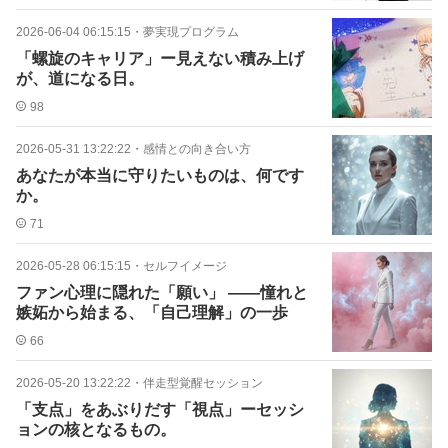
2026-06-04 06:15:15
・
夢実現プログラム
「螺旋のキャリア」ー見えない積み上げ
が、道になる日。
98
2026-05-31 13:22:22
・
感情との向き合い方
あなたが本当に守りたいものは、何です
か。
71
2026-05-28 06:15:15
・
セルフイメージ
ファン心理に隠れた「願い」 ——憧れと
嫉妬から始まる、「自己理解」の一歩
66
2026-05-20 13:22:22
・
伴走型覚醒セッション
「支点」をあぶりだす「視点」ーセッシ
ョンの核となるもの。