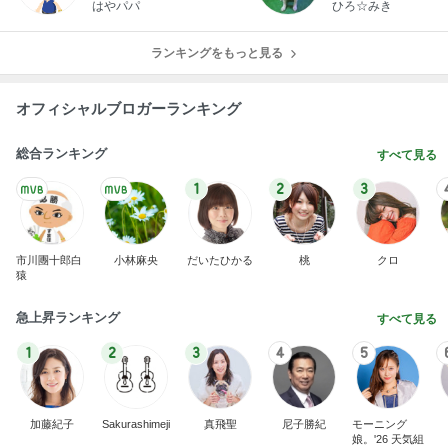
はやパパ
ひろ☆みき
ランキングをもっと見る
オフィシャルブロガーランキング
総合ランキング
すべて見る
1
2
3
市川團十郎白
小林麻央
だいたひかる
桃
クロ
猿
急上昇ランキング
すべて見る
1
2
3
4
5
加藤紀子
Sakurashimeji
真飛聖
尼子勝紀
モーニング
娘。'26 天気組