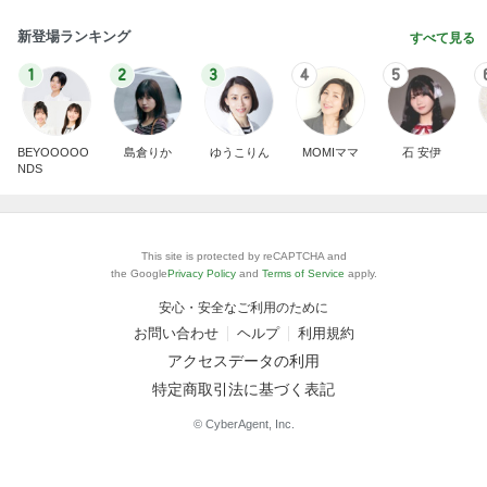
新登場ランキング
すべて見る
1
2
3
4
5
BEYOOOOO
島倉りか
ゆうこりん
MOMIママ
石 安伊
NDS
This site is protected by reCAPTCHA and
the Google
Privacy Policy
and
Terms of Service
apply.
安心・安全なご利用のために
お問い合わせ
ヘルプ
利用規約
アクセスデータの利用
特定商取引法に基づく表記
© CyberAgent, Inc.