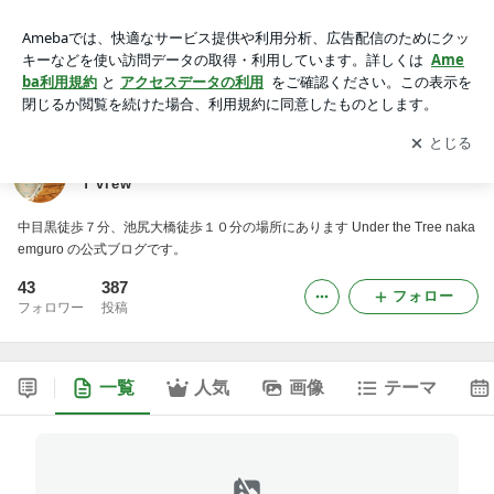
Under the Tree nakameguro another point of view
アプリをダウンロードして
ブログの更新通知
を受け取りまし
開く
ょう。
Under the Tree nakameguro another point o
f view
中目黒徒歩７分、池尻大橋徒歩１０分の場所にあります Under the Tree naka
emguro の公式ブログです。
43
387
フォロー
フォロワー
投稿
一覧
人気
画像
テーマ