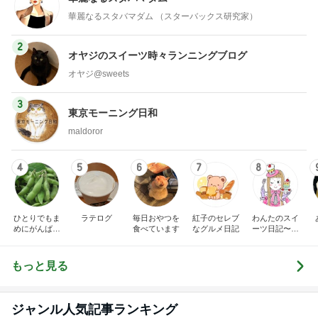
華麗なるスタバマダム （スターバックス研究家）
2
オヤジのスイーツ時々ランニングブログ
オヤジ@sweets
3
東京モーニング日和
maldoror
4
5
6
7
8
ひとりでもま
ラテログ
毎日おやつを
紅子のセレブ
わんたのスイ
めにがんばる
食べています
なグルメ日記
ーツ日記〜小
ブログ
さな幸せ♡コ
ンビニスイー
ツ〜
もっと見る
ジャンル人気記事ランキング