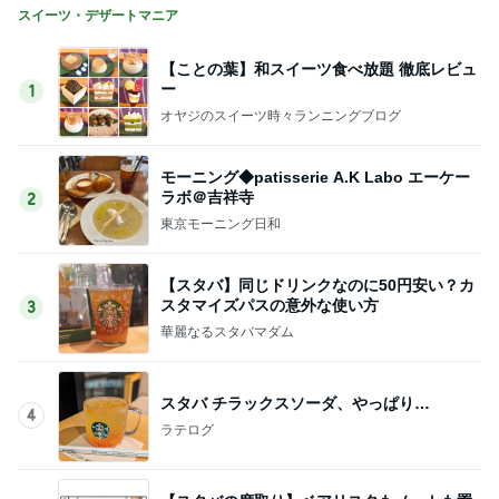
スイーツ・デザートマニア
【ことの葉】和スイーツ食べ放題 徹底レビュ
ー
1
オヤジのスイーツ時々ランニングブログ
モーニング◆patisserie A.K Labo エーケー
ラボ＠吉祥寺
2
東京モーニング日和
【スタバ】同じドリンクなのに50円安い？カ
スタマイズパスの意外な使い方
3
華麗なるスタバマダム
スタバ チラックスソーダ、やっぱり…
4
ラテログ