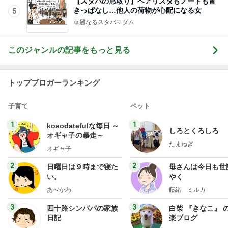
【スタバの席取り】ベアリスタもノートも置
きっぱなし…他人の荷物が心配になる女
5
華麗なるスタバマダム
このジャンルの記事をもっと見る
トップブロガーランキング
子育て
ペット
1
1
kosodatefulな毎日 ～
しろとくろしろ
オギャ子の暴走～
たまねぎ
オギャ子
2
2
日曜日は９時まで寝た
母さんは今日も世
い。
やく
あべかわ
藤緒 ミルカ
3
3
四十路シンパパの家族
白柴 『きなこ』 
日記
楽ブログ