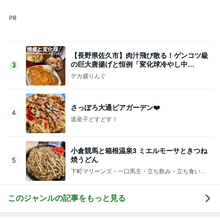
【長野県佐久市】肉汁飛び散る！ゲンコツ級
の巨大唐揚げと恒例「変化球冷やし中
3
華」！！〜李紅蘭さん〜
デカ盛りんぐ
さっぽろ大通ビアガーデン❤️
4
道産子どすどす！
小倉競馬と箱根温泉3 ミエルモーサときつね
焼うどん
5
下町マリーンズ・一口馬主・立ち飲み・立ち食いそ
ば
このジャンルの記事をもっと見る