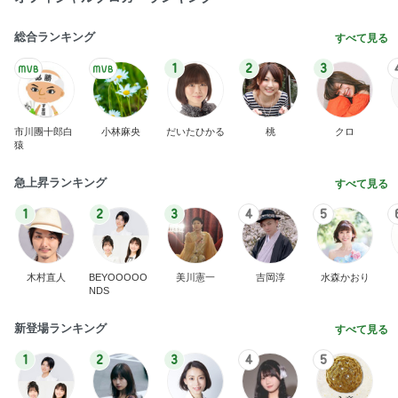
総合ランキング
すべて見る
1
2
3
市川團十郎白
小林麻央
だいたひかる
桃
クロ
猿
急上昇ランキング
すべて見る
1
2
3
4
5
木村直人
BEYOOOOO
美川憲一
吉岡淳
水森かおり
NDS
新登場ランキング
すべて見る
1
2
3
4
5