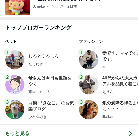
Amebaトピックス
2日前
トップブロガーランキング
ペット
ファッション
1
1
妻です。ママです
しろとくろしろ
です。
たまねぎ
eri.
2
2
母さんは今日も世話を
40代からの大人
やく
アルを品良く着こ
ファッションブロ
藤緒 ミルカ
えりん
3
3
白柴 『きなこ』 のお気
銀の滴降る降るま
楽ブログ
に・・・
ひろ☆みき
illallan
もっと見る