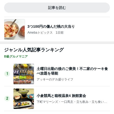
記事を読む
3つ100円の傷んだ桃の大当り
Amebaトピックス
1日前
ジャンル人気記事ランキング
B級グルメマニア
土曜日出勤の後のご褒美！不二家のケーキ食
べ放題を堪能
1
アッキーのデカ盛りライフ
小倉競馬と箱根温泉4 旅館宴会
2
下町マリーンズ・一口馬主・立ち飲み・立ち食いそ
ば