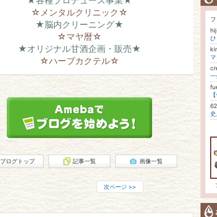
★各種プロデュース事業★
☆メンタルクリニック☆
フ
★脳内クリーニング★
hi
☆マヤ暦☆
ひ
★オリジナル甘酒企画・販売★
k
☆ハーブカクテル☆
cr
fu
6
ブログトップ
記事一覧
画像一覧
次ページ
>>