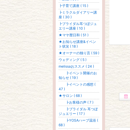
┣子育て講座 ( 15 )
┣ミラクルダイアリー講
座 ( 30 )
┣ブライダル耳つぼジュ
エリー講座 ( 10 )
★マヤ暦日和 ( 51 )
★お知らせ講座&イベン
ト状況 ( 18 )
★オーナーの独り言 ( 59 )
ウェディング ( 5 )
melissaおススメ ( 24 )
┣イベント開催のお
知らせ ( 19 )
┣イベントの感想 (
47 )
★サロン ( 68 )
┣お客様の声 ( 7 )
┣ブライダル 耳つぼ
ジュエリー ( 17 )
┣YOSAハーブ温浴 (
68 )