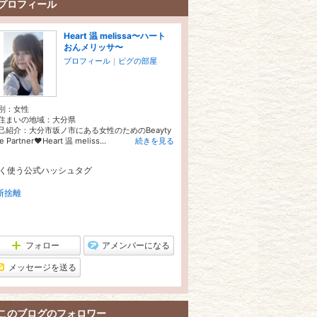
プロフィール
Heart 温 melissa〜ハート
おんメリッサ〜
プロフィール
｜
ピグの部屋
別：
女性
住まいの地域：
大分県
己紹介：大分市坂ノ市にある女性のためのBeayty
fe Partner❤️Heart 温 meliss...
続きを見る
く使う公式ハッシュタグ
断捨離
フォロー
アメンバーになる
メッセージを送る
このブログのフォロワー