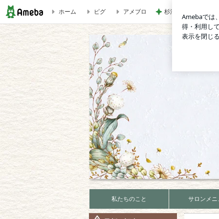
ホーム
ピグ
アメブロ
杉浦太陽 ハイハイ
メリッサともの気まぐれ日記♡
私たちのこと
サロンメニ