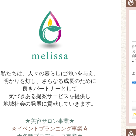
性
お
自
Li
私たちは、人々の暮らしに潤いを与え、
よ
明かりを灯し、さらなる成長のために
#
良きパートナーとして
気づきある提案サービスを提供し
地域社会の発展に貢献していきます。
★美容サロン事業★
☆イベントプランニング事業☆