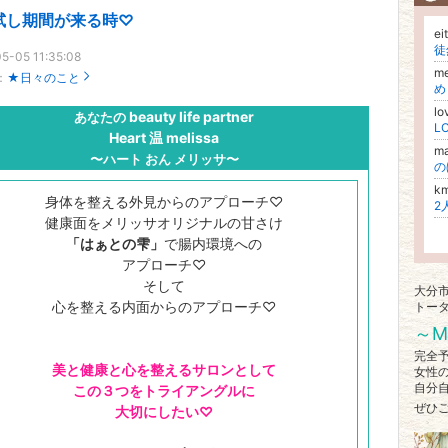
試し期間が来る時♡
e
徒
5-05 11:35:08
m
：
★日々のこと
め
lo
beauty life partner
あなたの
L
Heart 温 melissa
m
〜ハート おん メリッサ〜
の
k
身体を整える外見からのアプローチ♡
2
健康面をメリッサオリジナルの甘さけ
「はぁとの雫」
で腸内環境への
アプローチ♡
そして
大分
心を整える内面からのアプローチ♡
トー
～M
完全
美と健康と心を整えるサロンとして
女性
自分
この３つをトライアングルに
ぜひ
大切にしたい♡