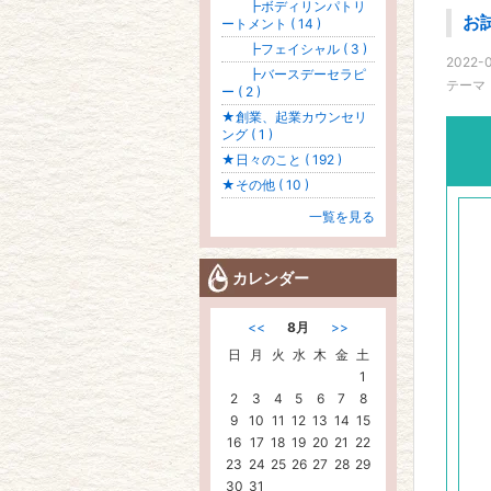
┣ボディリンパトリ
お
ートメント ( 14 )
┣フェイシャル ( 3 )
2022-0
┣バースデーセラピ
テーマ
ー ( 2 )
★創業、起業カウンセリ
ング ( 1 )
★日々のこと ( 192 )
★その他 ( 10 )
一覧を見る
カレンダー
<<
8月
>>
日
月
火
水
木
金
土
1
2
3
4
5
6
7
8
9
10
11
12
13
14
15
16
17
18
19
20
21
22
23
24
25
26
27
28
29
30
31