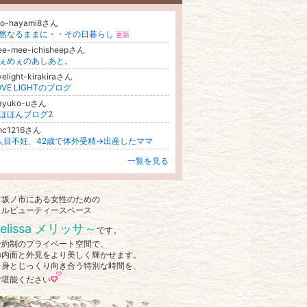
ito-hayami8さん
然なるままに・・その日暮らし
更新
ee-mee-ichisheepさん
ぇめぇのあしあと。
velight-kirakiraさん
OVE LIGHTのブログ
ayuko-uさん
ほほんブログ2
mc1216さん
人目不妊、42歳で体外受精→出産したママ
一覧を見る
市坂ノ市にある女性のための
タルビューティースペース
elissa メリッサ～
です。
予約制のプライベート空間で、
の内面と外見をより美しく輝かせます。
自身とじっくり向き合う特別な時間を、
ご堪能ください