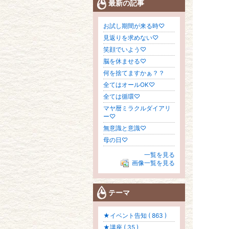
最新の記事
お試し期間が来る時♡
見返りを求めない♡
笑顔でいよう♡
脳を休ませる♡
何を捨てますかぁ？？
全てはオールOK♡
全ては循環♡
マヤ暦ミラクルダイアリ
ー♡
無意識と意識♡
母の日♡
一覧を見る
画像一覧を見る
テーマ
★イベント告知 ( 863 )
★講座 ( 35 )