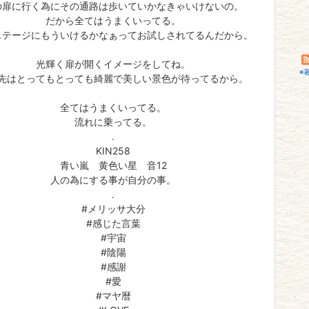
の扉に行く為にその通路は歩いていかなきゃいけないの。
だから全てはうまくいってる。
ステージにもういけるかなぁってお試しされてるんだから。
光輝く扉が開くイメージをしてね。
※
先はとってもとっても綺麗で美しい景色が待ってるから。
全てはうまくいってる。
流れに乗ってる。
.
KIN258
青い嵐 黄色い星 音12
人の為にする事が自分の事。
.
#メリッサ大分
#感じた言葉
#宇宙
#陰陽
#感謝
#愛
#マヤ暦