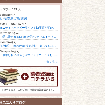
ォロワー:
187
人
jcefgdabさん
とり起業家の商品戦略
imurak---060257さん
マタニティ・ハッピーライフ！助産師が明かす母子ケアの智恵
eativemariさん
一生愛し愛されるLovely哲学♡クリエイティブスクール♡
elkintaroさん
【保存版】iPhoneの裏技や小技、知っていると便利な機能を教えます
23-sapootoさん
史上最幸な私に出逢う♡マインドコーチ / むっちゃん（木村むつみ）
一覧を見る
フォローすると、このブログの更新情報が届きます。
お気に入りブログ