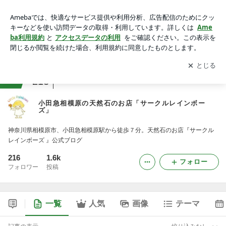
小田急相模原の天然石のお店「サークルレインボーズ」
アプリをダウンロードして
ブログの更新通知
を受け取りまし
開く
ょう。
ranking
雑貨店ジャンル
213
小田急相模原の天然石のお店「サークルレインボー
ズ」
神奈川県相模原市、小田急相模原駅から徒歩７分。天然石のお店『サークル
レインボーズ 』公式ブログ
216
1.6k
フォロー
フォロワー
投稿
一覧
人気
画像
テーマ