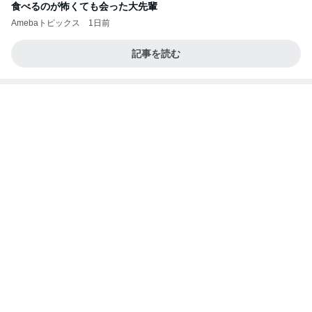
だいた 美味しい梅シソの下拵え
Amebaトピックス
1日前
よし、タイ行こ
与儀大介
22時間前