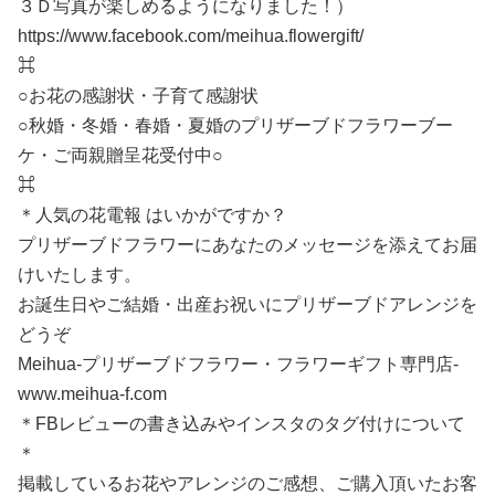
３Ｄ写真が楽しめるようになりました！）
https://www.facebook.com/meihua.flowergift/
⌘
○お花の感謝状・子育て感謝状
○秋婚・冬婚・春婚・夏婚のプリザーブドフラワーブー
ケ・ご両親贈呈花受付中○
⌘
＊人気の花電報 はいかがですか？
プリザーブドフラワーにあなたのメッセージを添えてお届
けいたします。
お誕生日やご結婚・出産お祝いにプリザーブドアレンジを
どうぞ
Meihua-プリザーブドフラワー・フラワーギフト専門店-
www.meihua-f.com
＊FBレビューの書き込みやインスタのタグ付けについて
＊
掲載しているお花やアレンジのご感想、ご購入頂いたお客