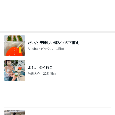
半年間も担任不在で衝撃的なクラス
Amebaトピックス
1日前
日東駒専や産近甲龍は英語よりも国語の攻略が重視
される、のかもしれない。
Bank of Dreamの公営競技はどこへ行く
11日前
家に来た父に言われ救われた言葉
Amebaトピックス
2日前
【秩父鉄道】８/２～１１/３０開催 ガリガリ君が
秩父鉄道に遊びにやってくる！のご紹介です
秩父市議会議員 黒澤秀之 ブログ Powered by Ameb
9日前
a
ヒデ 美酢と牛乳の意外な組み合せ
Amebaトピックス
1日前