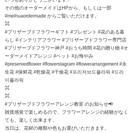
その他のオーダーメイドはHPから、もしくは一部
#meihuaordermade からご覧いただけます。
⌘
#プリザーブドフラワーギフト #プレゼント #花のある暮
らし #インテリアフラワー #プリザーブドフラワー専門店
#プリザーブドフラワー神戸 #おうち時間 #花の贈り物 #オ
ーダーメイドアレンジ #ペット #お悔やみ
#preservedflower #flowerstagram #flowerarrangement #永
生花 #保鲜花 #乾燥花 #干燥花 #프리저브드플라워 #드라
이플라워
⌘
⌘
#プリザーブドフラワーアレンジ教室 のお知らせ📢
雑貨感覚で楽しめるので、フラワーアレンジの経験がなく
ても、楽しく出来ます。
当日は、花材の種類や色もお選びいただきます。