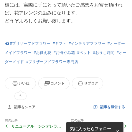
様には、実際に手にとって頂いたご感想をお寄せ頂けれ
ば、花アレンジの励みになります。
どうぞよろしくお願い致します。
#
プリザーブドフラワー
#
ギフト
#
インテリアフラワー
#
オーダー
メイドフラワー
#
お供え花
#
お悔やみ花
#
ペット
#
おうち時間
#
オー
ダーメイド
#
プリザーブドフラワー専門店
いいね
コメント
リブログ
5
記事を報告する
記事をシェア
前の記事
次の記事
リニューアル シンデレラヒ
退職ギフト オーダーメイド
気に入ったらフォロー
ール
アレンジ