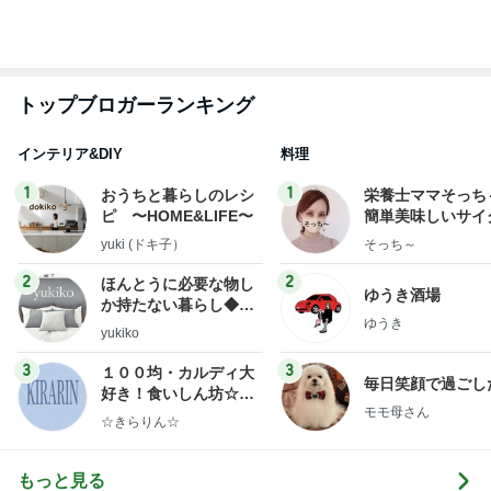
トップブロガーランキング
インテリア&DIY
料理
1
1
おうちと暮らしのレシ
栄養士ママそっち
ピ 〜HOME&LIFE〜
簡単美味しいサイ
献立
yuki (ドキ子）
そっち～
2
2
ほんとうに必要な物し
ゆうき酒場
か持たない暮らし◆Ke
ゆうき
ep Life Simple◆〜イ
yukiko
ンテリアのきろく〜
3
3
１００均・カルディ大
毎日笑顔で過ごし
好き！食いしん坊☆き
モモ母さん
らりん☆のブログ
☆きらりん☆
もっと見る