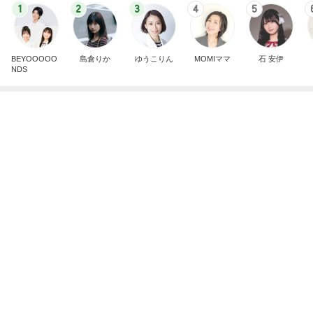
1
2
3
4
5
BEYOOOOO
島倉りか
ゆうこりん
MOMIママ
石 安伊
NDS
超あっさり風味の名物ポッサムランチ
Amebaトピックス
1日前
悲しすぎて立ち直れない。
クロオフィシャルブログPowered by Ameba
2日前