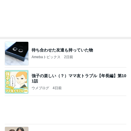
歌ったら続きを歌ってくれた青春
Amebaトピックス
1日前
能登揺れ、東北も⚠️夢見が増えて来ました❗️注意し
てください❗️
マリアオフィシャルブログ「ひむかの風にさそわれ
2日前
て」Powered by Ameba
お盆に咲いた天国からの贈り物
Amebaトピックス
1日前
病人アピールしてきたクソ義母
田舎のクソ義母vs都会育ちの嫁
2日前
お米20kgとたくさんのシフォンケーキ
Amebaトピックス
1日前