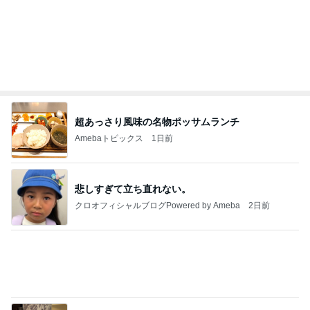
假屋崎 絶品だった美味しいもつ鍋
Amebaトピックス
1日前
ありがとうございます
市川團十郎白猿オフィシャルB
4日前
津久井教生 書いて頂いた素敵な書評
Amebaトピックス
22時間前
実家で晩ご飯
だいたひかるオフィシャルブログ Powered by
20時間前
Ameba
子どもの付き添いで完全に寝不足
Amebaトピックス
1日前