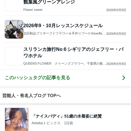
観葉風グリーンアレンジ
Flower sweet
2026年8月8日
2026年9・10月レッスンスケジュール
北区駒込プリザーブドフラワー＆手作りブーケSnowflake
2026年8月8日
Flower
スリランカ旅行No６シギリアのジェフリー・バ
ワホテル
QUEENS FLOWER クイーンズフラワー。千葉県の船橋
2026年8月8日
駅前で英国式フラワーアレンジメントと池坊いけばなの
教室と花屋の話
このハッシュタグの記事を見る
芸能人・有名人ブログ TOPへ
「ナイスバディ」51歳の水着姿に絶賛
Amebaトピックス
1日前