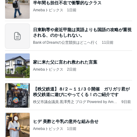
☆We're timelesz LIVE TOUR 2026 episode2 MO
MENTUM
☆☆☆ゆきちにっき☆☆☆
7日前
秋吉久美子 友人が開いた誕生祝い