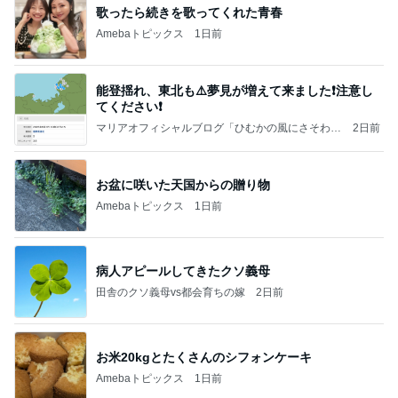
大当たり？！ディズニーストア夏祭り…何当た
る？！夏祭りくじに挑戦！！！
高校生Dヲタ Ꭰ-ᎮꭵꭹꭴのDisneyにっき！！✎ܚ
13日前