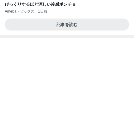
待ち合わせた友達も持っていた物
Amebaトピックス
2日前
強子の楽しい（？）ママ友トラブル【年長編】第10
1話
ウメブログ
4日前