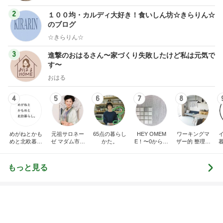
2
１００均・カルディ大好き！食いしん坊☆きらりん☆
のブログ
☆きらりん☆
3
進撃のおはるさん〜家づくり失敗したけど私は元気で
す〜
おはる
4
5
6
7
8
めがねとかも
元祖サロネー
65点の暮らし
HEY OMEM
ワーキングマ
めと北欧暮ら
ゼ マダム市川
かた。
E！〜0からの
ザー的 整理収
し
のほのぼのブ
家づくり〜
納 ＆ 北欧イン
ログ
テリア
もっと見る