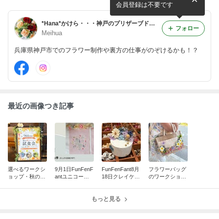
会員登録は不要です
*Hana*かけら・・・神戸のプリザーブドフラワー・フラワーギフト専門店Meihua
フォロー
Meihua
兵庫県神戸市でのフラワー制作や裏方の仕事がのぞけるかも！？
最近の画像つき記事
選べるワークシ
9月1日FunFenF
FunFenFant8月
フラワーバッグ
ョップ・秋の新
antユニコーン
18日クレイケー
のワークショッ
メニュー試食会
刺繍タペストリ
キワークショッ
プでアレンジを
開催しました！
ーWS申し込み
プ参加受付中
着用写真
受付中
もっと見る