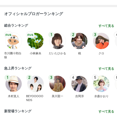
オフィシャルブロガーランキング
総合ランキング
すべて見る
1
2
3
市川團十郎白
小林麻央
だいたひかる
桃
クロ
猿
急上昇ランキング
すべて見る
1
2
3
4
5
木村直人
BEYOOOOO
美川憲一
吉岡淳
水森かおり
NDS
新登場ランキング
すべて見る