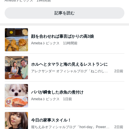
Amebaトピックス
19時間前
記事を読む
顔を合わせれば暴言ばかりの高3娘
Amebaトピックス
11時間前
ホルヘとタマラと海の見えるレストランに
アレクサンダー オフィシャルブログ「ねこのしっ
2日前
ぽ欲しいな」Powered by Ameba
パパが瞬食した赤魚の煮付け
Amebaトピックス
1日前
今日の家事スタイル！
堀ちえみオフィシャルブログ「hori-day」Powered
2日前