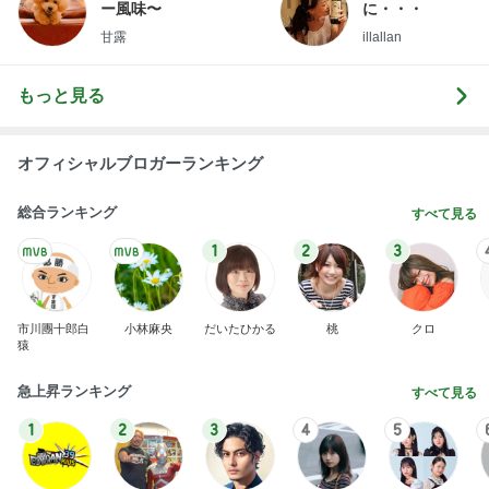
ー風味〜
に・・・
甘露
illallan
もっと見る
オフィシャルブロガーランキング
総合ランキング
すべて見る
1
2
3
市川團十郎白
小林麻央
だいたひかる
桃
クロ
猿
急上昇ランキング
すべて見る
1
2
3
4
5