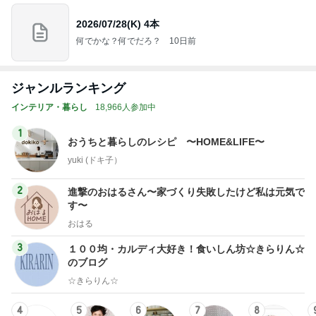
2026/07/28(K) 4本
何でかな？何でだろ？
10日前
ジャンルランキング
インテリア・暮らし
18,966人参加中
1
おうちと暮らしのレシピ 〜HOME&LIFE〜
yuki (ドキ子）
2
進撃のおはるさん〜家づくり失敗したけど私は元気で
す〜
おはる
3
１００均・カルディ大好き！食いしん坊☆きらりん☆
のブログ
☆きらりん☆
4
5
6
7
8