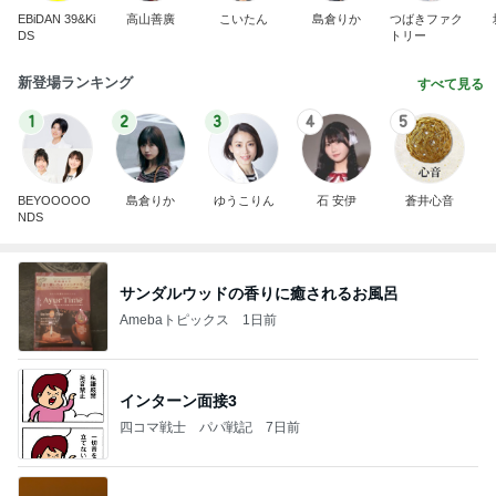
EBiDAN 39&Ki
高山善廣
こいたん
島倉りか
つばきファク
DS
トリー
新登場ランキング
すべて見る
1
2
3
4
5
BEYOOOOO
島倉りか
ゆうこりん
石 安伊
蒼井心音
NDS
サンダルウッドの香りに癒されるお風呂
Amebaトピックス
1日前
インターン面接3
四コマ戦士 パパ戦記
7日前