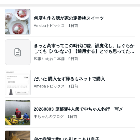
何度も作る我が家の定番桃スイーツ
Amebaトピックス
1日前
きっと高市ってこの時代に嘘、誤魔化し、はぐらか
しても【バレない】【通用する】とでも思ってたん
だろ
広報 いぬねこ本舗
9日前
だいた 購入せず帰るもネットで購入
Amebaトピックス
1日前
20260803 鬼郁隊4人衆で中ちゃん釣行 写メ
中ちゃんのブログ
1日前
弟の送迎で動いた引きこもり息子