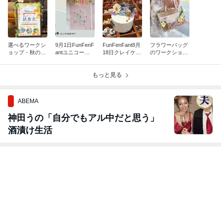
選べるワークシ
9月1日FunFenF
FunFenFant8月
フラワーバッグ
ョップ・秋の新
antユニコーン
18日クレイケー
のワークショッ
メニュー試食会
刺繍タペストリ
キワークショッ
プでアレンジを
開催しました！
ーWS申し込み
プ参加受付中
着用写真
受付中
もっと見る
ABEMA
神田うの「自分でもアル中だと思う」
酒漬け生活