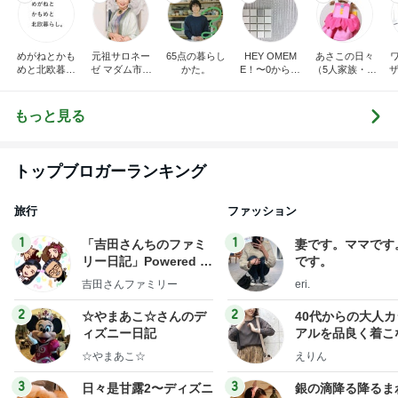
めがねとかも
元祖サロネー
65点の暮らし
HEY OMEM
あさこの日々
めと北欧暮ら
ゼ マダム市川
かた。
E！〜0からの
（5人家族・投
ザ
し
のほのぼのブ
家づくり〜
資・家計簿・
納
ログ
雑貨）
もっと見る
トップブロガーランキング
旅行
ファッション
1
1
「吉田さんちのファミ
妻です。ママです
リー日記」Powered b
です。
y Ameba 吉田さんファ
吉田さんファミリー
eri.
ミリーオフィシャルブ
ログ
2
2
☆やまあこ☆さんのデ
40代からの大人
ィズニー日記
アルを品良く着こ
ファッションブロ
☆やまあこ☆
えりん
3
3
日々是甘露2〜ディズニ
銀の滴降る降るま