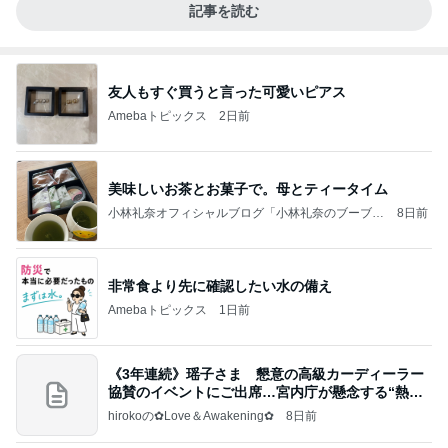
記事を読む
友人もすぐ買うと言った可愛いピアス
Amebaトピックス
2日前
美味しいお茶とお菓子で。母とティータイム
小林礼奈オフィシャルブログ「小林礼奈のブーブー
8日前
ブログ」Powered by Ameba
非常食より先に確認したい水の備え
Amebaトピックス
1日前
《3年連続》瑶子さま 懇意の高級カーディーラー
協賛のイベントにご出席…宮内庁が懸念する“熱心
すぎ
hirokoの✿Love＆Awakening✿
8日前