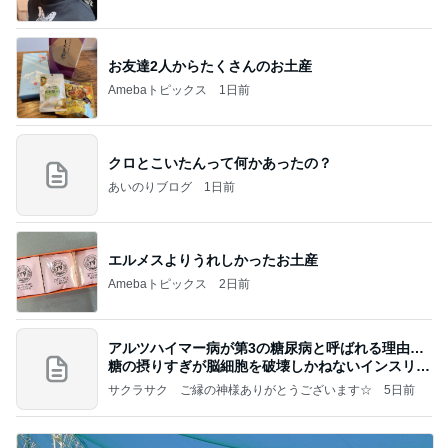
by Ameba
お友達2人からたくさんのお土産
Amebaトピックス
1日前
クロとこいたんって何かあったの？
あいのりブログ
1日前
エルメスよりうれしかったお土産
Amebaトピックス
2日前
アルツハイマー病が第3の糖尿病と呼ばれる理由…
糖の摂りすぎが脳細胞を破壊しかねないインスリン
の恐
サクラサク ご縁の神様ありがとうございます☆
5日前