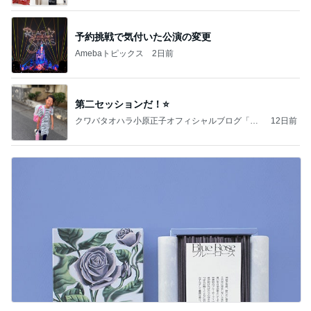
予約挑戦で気付いた公演の変更
Amebaトピックス
2日前
第二セッションだ！⭐️
クワバタオハラ小原正子オフィシャルブログ「女
12日前
前。」powered by Ameba