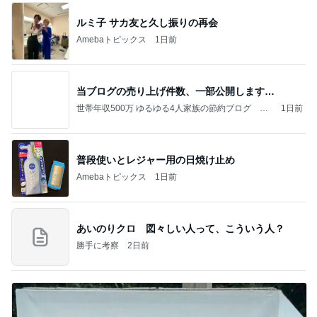
ルミ子 サカ友と久し振りの再会
Amebaトピックス
1日前
当ブログの売り上げ件数、一部公開します…
世帯年収500万 ゆるゆる4人家族の節約ブログ 〜
1日前
ケチ旦那と金銭感覚マヒ嫁の日々〜
普段使いとレジャー用の日焼け止め
Amebaトピックス
1日前
あいのりクロ 図々しい人って、こういう人？
勝手に考察
2日前