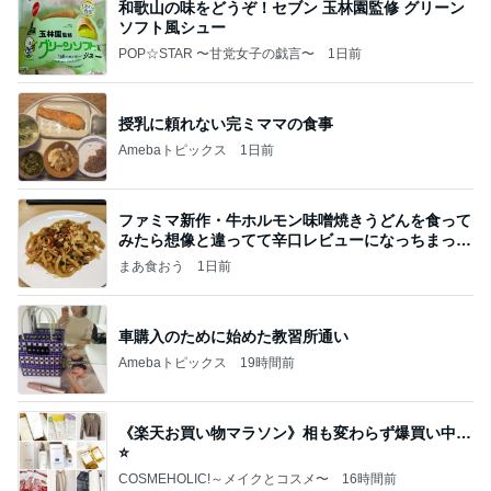
和歌山の味をどうぞ！セブン 玉林園監修 グリーン
ソフト風シュー
POP☆STAR 〜甘党女子の戯言〜
1日前
授乳に頼れない完ミママの食事
Amebaトピックス
1日前
ファミマ新作・牛ホルモン味噌焼きうどんを食って
みたら想像と違ってて辛口レビューになっちまった
話
まあ食おう
1日前
車購入のために始めた教習所通い
Amebaトピックス
19時間前
《楽天お買い物マラソン》相も変わらず爆買い中…
⭐️
COSMEHOLIC!～メイクとコスメ〜
16時間前