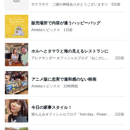
の恐
サクラサク ご縁の神様ありがとうございます☆
5日前
販売場所で内容が違うハッピーバッグ
Amebaトピックス
1日前
ホルヘとタマラと海の見えるレストランに
アレクサンダー オフィシャルブログ「ねこのしっ
2日前
ぽ欲しいな」Powered by Ameba
アニメ版に忠実で違和感のない映画
Amebaトピックス
23時間前
今日の家事スタイル！
堀ちえみオフィシャルブログ「hori-day」Powered
2日前
by Ameba