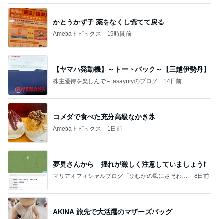
かとうかず子 薬をなくし慌てて戻る
Amebaトピックス
19時間前
【ヤマハ発動機】～トートバック～【三越伊勢丹】
株主優待を楽しんで～tasayuryのブログ
14日前
コメダで食べた充分高級なかき氷
Amebaトピックス
1日前
夢見さんから 揺れが激しく注意していましょう❗️
マリアオフィシャルブログ「ひむかの風にさそわれ
8日前
て」Powered by Ameba
AKINA 旅先で大活躍のマザーズバッグ