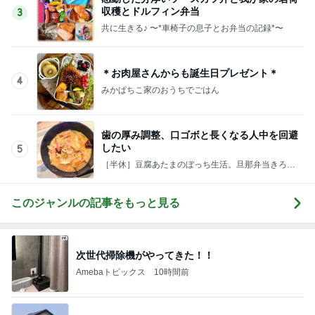
収穫とドルフィン弁当
3
共に生きる♪ 〜*車椅子の息子とお弁当の記録*〜
＊お肉屋さんからも誕生日プレゼント＊
4
みかぱちこ家のおうちでごはん
歯の厚み調整、口ゴボと長くなる人中を回避
したい
5
［半休］豆腐あたまのぼっち生活。旦那弁当きろく
はお休み中
このジャンルの記事をもっと見る
次世代掃除機がやってきた！！
Amebaトピックス
10時間前