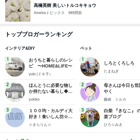
高橋英樹 美しいトルコキキョウ
Amebaトピックス
9時間前
トップブロガーランキング
インテリア&DIY
ペット
1
1
おうちと暮らしのレシ
しろとくろしろ
ピ 〜HOME&LIFE〜
たまねぎ
yuki (ドキ子）
2
2
ほんとうに必要な物し
母さんは今日も世
か持たない暮らし◆Ke
やく
ep Life Simple◆〜イ
yukiko
藤緒 ミルカ
ンテリアのきろく〜
3
3
１００均・カルディ大
白柴 『きなこ』 
好き！食いしん坊☆き
楽ブログ
らりん☆のブログ
☆きらりん☆
ひろ☆みき