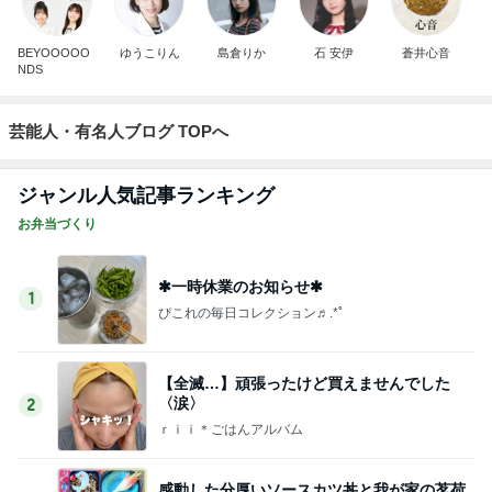
BEYOOOOO
ゆうこりん
島倉りか
石 安伊
蒼井心音
NDS
芸能人・有名人ブログ TOPへ
ジャンル人気記事ランキング
お弁当づくり
✱一時休業のお知らせ✱
1
ぴこれの毎日コレクション♬.*ﾟ
【全滅…】頑張ったけど買えませんでした
〈涙〉
2
ｒｉｉ＊ごはんアルバム
感動した分厚いソースカツ丼と我が家の茗荷