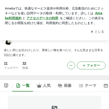
ＢＬＯＧ ～山のてっぺん番外編～
アプリをダウンロードして
ブログの更新通知
を受け取りまし
開く
ょう。
ＢＬＯＧ ～山のてっぺん番外編～
楽しい所にお出かけしたり、美味しい物を食べたり。そんな気ままな日常を
日記に綴ります。
11
32
フォロー
フォロワー
投稿
一覧
人気
画像
テーマ