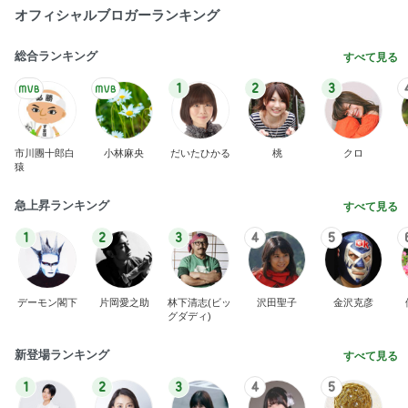
オフィシャルブロガーランキング
総合ランキング
すべて見る
1
2
3
市川團十郎白
小林麻央
だいたひかる
桃
クロ
猿
急上昇ランキング
すべて見る
1
2
3
4
5
デーモン閣下
片岡愛之助
林下清志(ビッ
沢田聖子
金沢克彦
グダディ)
新登場ランキング
すべて見る
1
2
3
4
5