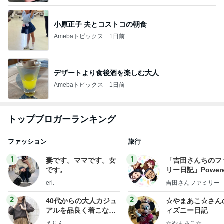
小原正子 夫とコストコの朝食
Amebaトピックス
1日前
デザートより食後酒を楽しむ大人
Amebaトピックス
1日前
トップブロガーランキング
ファッション
旅行
1
1
妻です。ママです。女
「吉田さんちのフ
です。
リー日記」Powere
y Ameba 吉田さ
eri.
吉田さんファミリー
ミリーオフィシャ
ログ
2
2
40代からの大人カジュ
☆やまあこ☆さん
アルを品良く着こなす
ィズニー日記
ファッションブログ
えりん
☆やまあこ☆