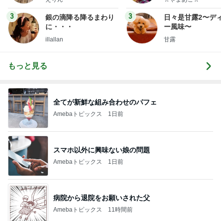
3
3
銀の滴降る降るまわり
日々是甘露2〜デ
に・・・
ー風味〜
illallan
甘露
もっと見る
全てが新鮮な組み合わせのパフェ
Amebaトピックス
1日前
スマホ以外に興味ない娘の問題
Amebaトピックス
1日前
病院から退院をお願いされた父
Amebaトピックス
11時間前