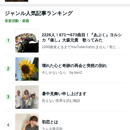
ジャンル人気記事ランキング
音楽活動・楽器
2226人！671〜673曲目！『あぶく』ヨルシ
カ『催し』大森元貴 歌ってみた
1
1000曲覚えるまでYouTubeやめれません！歌と音
楽とイラストを楽しむ
壊れた心と奇跡の再会と突然の別れ
2
今しかないなら by ken2
暑中見舞い申し上げます
3
見えない世界を読む物語
初恋とは
4
ラムネ商店街