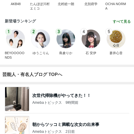
AKB48
たんぽぽ川村
北村総一朗
北別府学
OCHA NORM
エミコ
A
新登場ランキング
すべて見る
1
2
3
4
5
BEYOOOOO
ゆうこりん
島倉りか
石 安伊
蒼井心音
NDS
芸能人・有名人ブログ TOPへ
次世代掃除機がやってきた！！
Amebaトピックス
9時間前
朝からツッコミ満載な次女の出来事
Amebaトピックス
2日前