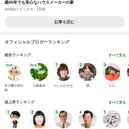
築45年でも安心なハウスメーカーの家
Amebaトピックス
1日前
記事を読む
オフィシャルブロガーランキング
総合ランキング
すべて見る
1
2
3
市川團十郎白
小林麻央
だいたひかる
桃
クロ
猿
急上昇ランキング
すべて見る
1
2
3
4
5