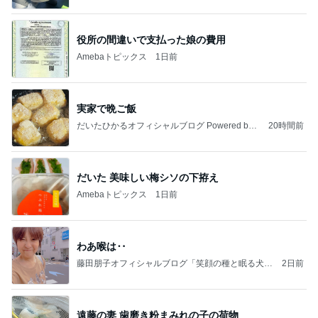
役所の間違いで支払った娘の費用
Amebaトピックス
1日前
実家で晩ご飯
だいたひかるオフィシャルブログ Powered by
20時間前
Ameba
だいた 美味しい梅シソの下拵え
Amebaトピックス
1日前
わあ喉は‥
藤田朋子オフィシャルブログ「笑顔の種と眠る犬」
2日前
Powered by Ameba
遠藤の妻 歯磨き粉まみれの子の荷物