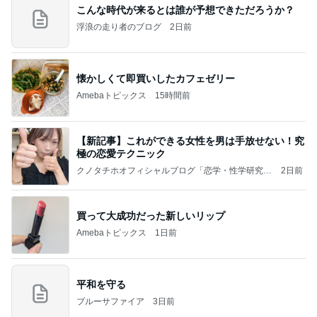
こんな時代が来るとは誰が予想できただろうか？
浮浪の走り者のブログ
2日前
懐かしくて即買いしたカフェゼリー
Amebaトピックス
15時間前
【新記事】これができる女性を男は手放せない！究
極の恋愛テクニック
クノタチホオフィシャルブログ「恋学・性学研究
2日前
室」Powered by Ameba
買って大成功だった新しいリップ
Amebaトピックス
1日前
平和を守る
ブルーサファイア
3日前