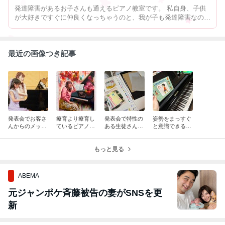
発達障害があるお子さんも通えるピアノ教室です。 私自身、子供
が大好きですぐに仲良くなっちゃうのと、我が子も発達障害なので
配慮しながらレッスンすることができます。 そして基礎の曲と一
緒に好きな曲も弾いていくので、楽しみながら自信もつきます。
最近の画像つき記事
発表会でお客さ
療育より療育し
発表会で特性の
姿勢をまっすぐ
んからのメッセ
ているピアノ教
ある生徒さんに
と意識できるよ
ージカード
室
対する支援
うにしているこ
と
もっと見る
ABEMA
元ジャンポケ斉藤被告の妻がSNSを更
新