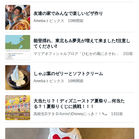
友達の家でみんなで楽しいピザ作り
Amebaトピックス
15時間前
能登揺れ、東北も⚠️夢見が増えて来ました❗️注意し
てください❗️
マリアオフィシャルブログ「ひむかの風にさそわれ
2日前
て」Powered by Ameba
しゃぶ葉のゼリーとソフトクリーム
Amebaトピックス
16時間前
大当たり？！ディズニーストア夏祭り…何当た
る？！夏祭りくじに挑戦！！！
高校生Dヲタ Ꭰ-ᎮꭵꭹꭴのDisneyにっき！！✎ܚ
13日前