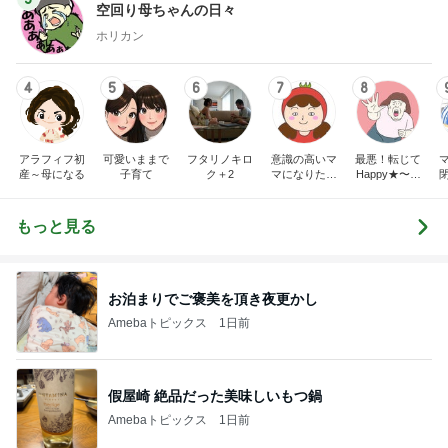
空回り母ちゃんの日々
ホリカン
4
5
6
7
8
アラフィフ初
可愛いままで
フタリノキロ
意識の高いマ
最悪！転じて
産～母になる
子育て
ク＋2
マになりたか
Happy★〜タ
った
マタマヨの
「暮らしのし
くじり帳」〜
もっと見る
お泊まりでご褒美を頂き夜更かし
Amebaトピックス
1日前
假屋崎 絶品だった美味しいもつ鍋
Amebaトピックス
1日前