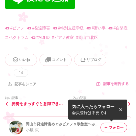
#
ピアノ
#
発達障害
#
特別支援学級
#
習い事
#
自閉症
スペクトラム
#
ADHD
#
ピアノ教室
#
岡山市北区
いいね
コメント
リブログ
14
記事を報告する
記事をシェア
前の記事
次の記事
姿勢をまっすぐと意識できる
教室でカウンセリングを始め
気に入ったらフォロー
ようにしていること
ました。
会員登録は不要です
岡山市発達障害めぐみピアノ＆歌教室〜みんなのそのままがステキ〜
フォロー
小坂 恵