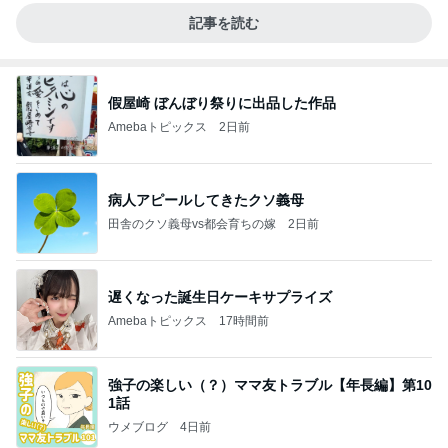
記事を読む
假屋崎 ぼんぼり祭りに出品した作品
Amebaトピックス
2日前
病人アピールしてきたクソ義母
田舎のクソ義母vs都会育ちの嫁
2日前
遅くなった誕生日ケーキサプライズ
Amebaトピックス
17時間前
強子の楽しい（？）ママ友トラブル【年長編】第10
1話
ウメブログ
4日前