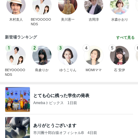
木村直人
BEYOOOOO
美川憲一
吉岡淳
水森かおり
NDS
新登場ランキング
すべて見る
1
2
3
4
5
BEYOOOOO
島倉りか
ゆうこりん
MOMIママ
石 安伊
NDS
とても心に残った学生の発表
Amebaトピックス
1日前
ありがとうございます
市川團十郎白猿オフィシャルB
4日前