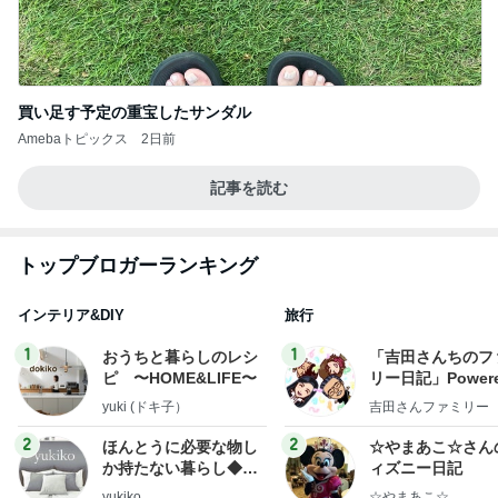
買い足す予定の重宝したサンダル
Amebaトピックス
2日前
記事を読む
トップブロガーランキング
インテリア&DIY
旅行
1
1
おうちと暮らしのレシ
「吉田さんちのフ
ピ 〜HOME&LIFE〜
リー日記」Powere
y Ameba 吉田さ
yuki (ドキ子）
吉田さんファミリー
ミリーオフィシャ
ログ
2
2
ほんとうに必要な物し
☆やまあこ☆さん
か持たない暮らし◆Ke
ィズニー日記
ep Life Simple◆〜イ
yukiko
☆やまあこ☆