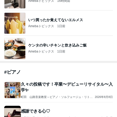
Amebaトピックス
16時間前
いつ買ったか覚えてないエルメス
Amebaトピックス
1日前
ケンタの辛いチキンと炊き込みご飯
Amebaトピックス
1日前
#
ピアノ
久々の投稿です！卒業〜デビューリサイタル〜入
学✨️
町田 山路音楽教室～ピアノ・ソルフェージュ・リトミ
2026年8月8日
ック
感謝できる心♡