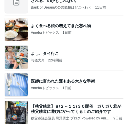
される、のかもしれない。
Bank of Dreamの公営競技はどこへ行く
11日前
よく食べる娘の増えてきた忘れ物
Amebaトピックス
1日前
よし、タイ行こ
与儀大介
22時間前
医師に言われた運もある大きな手術
Amebaトピックス
1日前
【秩父鉄道】８/２～１１/３０開催 ガリガリ君が
秩父鉄道に遊びにやってくる！のご紹介です
秩父市議会議員 黒澤秀之 ブログ Powered by Ameb
9日前
a