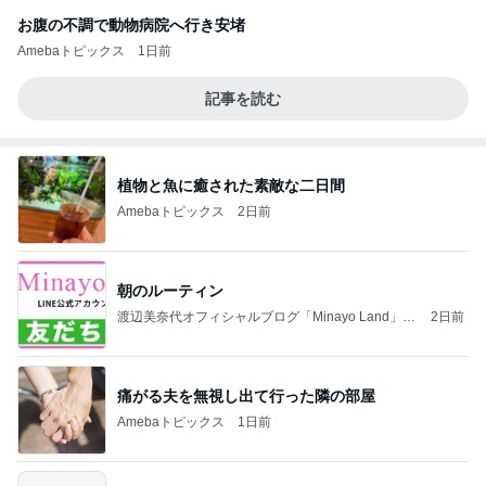
お腹の不調で動物病院へ行き安堵
Amebaトピックス
1日前
記事を読む
植物と魚に癒された素敵な二日間
Amebaトピックス
2日前
朝のルーティン
渡辺美奈代オフィシャルブログ「Minayo Land」P
2日前
owered by Ameba
痛がる夫を無視し出て行った隣の部屋
Amebaトピックス
1日前