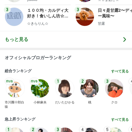
ンテリアのきろく〜
3
3
１００均・カルディ大
日々是甘露2〜デ
好き！食いしん坊☆き
ー風味〜
らりん☆のブログ
☆きらりん☆
甘露
もっと見る
オフィシャルブロガーランキング
総合ランキング
すべて見る
1
2
3
市川團十郎白
小林麻央
だいたひかる
桃
クロ
猿
急上昇ランキング
すべて見る
1
2
3
4
5