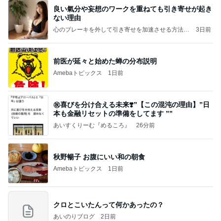
良い氣分や妄想のワークを重ねても引き寄せが起き
ない理由
心のブレーキを外して引き寄せを加速させる方法：
3日前
引き寄せ研究所
前医が延々と始めた蝉の分布説明
Amebaトピックス
1日前
㊗️喜びを分け合える未来❣️”【この混沌の理由】”⽇
本も⾦融リセットの準備をしてます ””
あいすくりーむ『めるころ』
26分前
秋野暢子 お腹にいい和の朝食
Amebaトピックス
1日前
クロとこいたんって何かあったの？
あいのりブログ
2日前