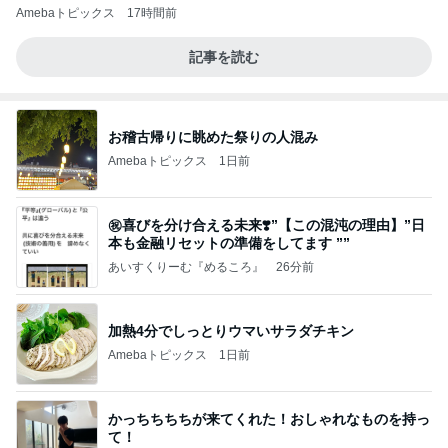
Amebaトピックス
17時間前
記事を読む
お稽古帰りに眺めた祭りの人混み
Amebaトピックス
1日前
㊗️喜びを分け合える未来❣️”【この混沌の理由】”⽇
本も⾦融リセットの準備をしてます ””
あいすくりーむ『めるころ』
26分前
加熱4分でしっとりウマいサラダチキン
Amebaトピックス
1日前
かっちちちちが来てくれた！おしゃれなものを持っ
て！