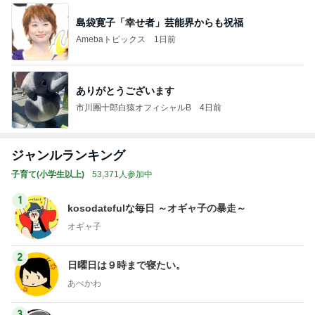
島袋寛子「幸せ者」芸能界からも祝福
Amebaトピックス
1日前
ありがとうございます
市川團十郎白猿オフィシャルB
4日前
ジャンルランキング
子育て(小学生以上)
53,371人参加中
1
kosodatefulな毎日 ～オギャ子の暴走～
オギャ子
2
日曜日は９時まで寝たい。
あべかわ
3