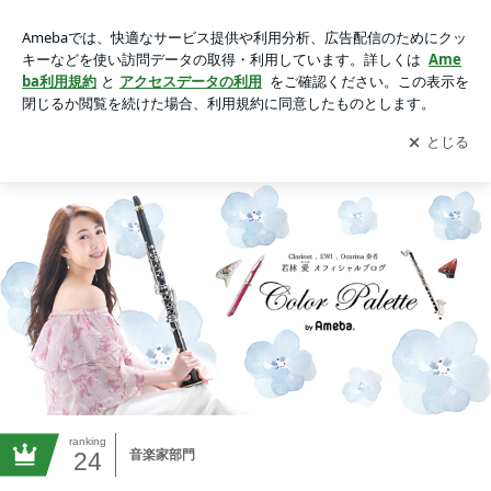
若林愛オフィシャルブログ「Color Palette」Powered by Ameb
a
アプリをダウンロードして
ブログの更新通知
を受け取りまし
開く
ょう。
Home
information
Profile
CD/出版譜 情報
Movie & Photo
ranking
24
音楽家部門