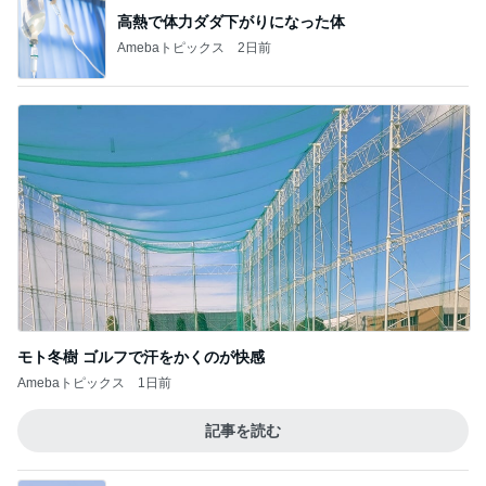
モト冬樹 ゴルフで汗をかくのが快感
Amebaトピックス
1日前
記事を読む
子育て中でも安心な家づくり相談
Amebaトピックス
22時間前
買い替えた冷蔵庫の収納に幻滅
Amebaトピックス
1日前
市井紗耶香 夏らしい棚田の向日葵
Amebaトピックス
17時間前