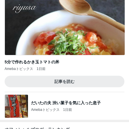
だいたの夫 渋い菓子を気に入った息子
Amebaトピックス
1日前
オフィシャルブロガーランキング
総合ランキング
すべて見る
1
2
3
市川團十郎白
小林麻央
だいたひかる
桃
クロ
猿
急上昇ランキング
すべて見る
1
2
3
4
5