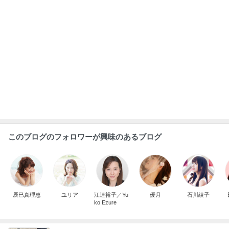
このブログのフォロワーが興味のあるブログ
辰巳真理恵
ユリア
江連裕子／Yu
優月
石川綾子
ko Ezure
ウエスト78cmの0サイズパンツ
Amebaトピックス
1日前