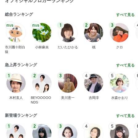
木村直人
BEYOOOOO
美川憲一
吉岡淳
水森かおり
NDS
新登場ランキング
すべて見る
1
2
3
4
5
BEYOOOOO
島倉りか
ゆうこりん
MOMIママ
石 安伊
NDS
Ameba殿堂入りブログ
北斗晶
中川翔子
辻希美