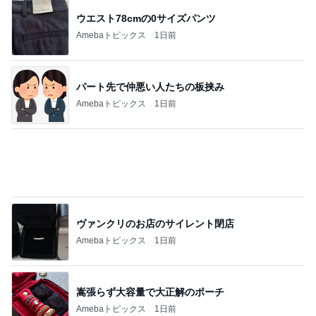
パート先で仲悪い人たちの板挟み
Amebaトピックス
1日前
ヴァンクリのお店のサイレント閉店
Amebaトピックス
1日前
嵩張らず大容量で大正解のポーチ
Amebaトピックス
1日前
音楽家部門ランキング
富田安紀子
野口五郎
瞳 みのる
山下伶
小野友葵子