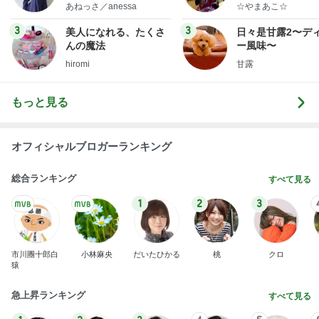
little minimalist's bea
あねっさ／anessa
☆やまあこ☆
uty colum
3
3
美人になれる、たくさ
日々是甘露2〜デ
んの魔法
ー風味〜
hiromi
甘露
もっと見る
オフィシャルブロガーランキング
総合ランキング
すべて見る
1
2
3
市川團十郎白
小林麻央
だいたひかる
桃
クロ
猿
急上昇ランキング
すべて見る