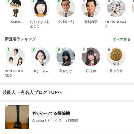
1
2
3
4
5
AKB48
たんぽぽ川村
北村総一朗
北別府学
OCHA NORM
エミコ
A
新登場ランキング
すべて見る
1
2
3
4
5
BEYOOOOO
ゆうこりん
島倉りか
石 安伊
蒼井心音
NDS
芸能人・有名人ブログ TOPへ
神がかってる掃除機
Amebaトピックス
3時間前