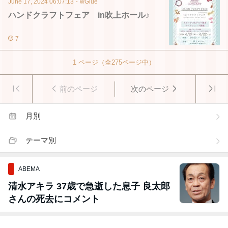
June 17, 2024 06:07:13
・
wGlue
ハンドクラフトフェア in吹上ホール♪
7
1
ページ（全
275
ページ中）
前のページ
次のページ
月別
テーマ別
ABEMA
清水アキラ 37歳で急逝した息子 良太郎
さんの死去にコメント