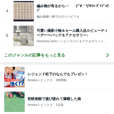
編み物が有るから⋯ (*´∀｀*)ﾜﾀｼﾊ ﾀﾞｲｼﾞｮｳ
ﾌﾞ
4
編み物縫い物で心のリハビリを
可愛い撮影小物＆セール購入品☆ビューティ
ーデー〜バッグ＆アクセサリー♪
5
Harmony color ハッピーカラー＆アクセサリー☆毎
日が楽しくなる〜笑顔溢れるハッピーハンドメイ
ド〜横浜 都筑港北ニュータウン♪
このジャンルの記事をもっと見る
レジェンド松下のなんでもプレゼン！
Amebaトピックス
3時間前
初映画館で遊び疲れて爆睡した娘
Amebaトピックス
1日前