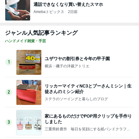
通話できなくなり買い替えたスマホ
Amebaトピックス
2日前
ジャンル人気記事ランキング
ハンドメイド雑貨・手芸
ユザワヤの割引券と今年の甲子園
1
横浜・磯子の洋裁アトリエ
リッカーマイティNC3とプーさんミシン｜生
徒さんのミシン紹介
2
ステラのソーイングと暮らしのブログ
家にあるものだけでPOP用クリップを手作り
しました
3
三重県鈴鹿市 毎日を笑顔にする紙バンドクラフト
教室＆クラフト工房 Twinkle Cat