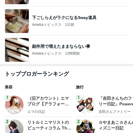
下ごしらえがラクになる3way道具
Amebaトピックス
1日前
副作用で増えたままならない事
Amebaトピックス
12時間前
トップブロガーランキング
美容
旅行
1
1
（旧アカウント）エマ
「吉田さんちのフ
ブログ【アラフォー会
リー日記」Powere
社売却セカンドライ
y Ameba 吉田さ
エマの日記
吉田さんファミリー
フ】
ミリーオフィシャ
ログ
2
2
リトルミニマリストの
☆やまあこ☆さん
ビューティコラム The
ィズニー日記