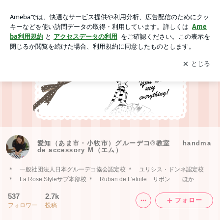
愛知（あま市・小牧市）グルーデコ®教室 handmade acces
sory M（エム）
アプリをダウンロードして
ブログの更新通知
を受け取りまし
開く
ょう。
愛知（あま市・小牧市）グルーデコ®教室 handma
de accessory M（エム）
＊ 一般社団法人日本グルーデコ協会認定校 ＊ ユリシス・ドンネ認定校
＊ La Rose Styleサブ本部校 ＊ Ruban de L'etoile リボン ほか
537
2.7k
フォロー
フォロワー
投稿