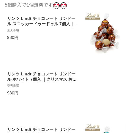
5個購入で1個無料です
リンツ Lindt チョコレート リンドー
ル スニッカードゥードゥル 7個入｜ク
リスマス お歳暮 チョコ トリュフ ギフ
楽天市場
ト プレゼント プチギフト おしゃれ 可
980円
愛い 洋菓子 スイーツ お菓子 個包装
小分け リンツチョコ 誕生日 手土産 内
祝い お礼 お返し 職場 退職 転職
リンツ Lindt チョコレート リンドー
ル ホワイト 7個入 ｜クリスマス お歳
暮 チョコ トリュフ ギフト プレゼント
楽天市場
プチギフト おしゃれ 可愛い 洋菓子 ス
980円
イーツ お菓子 個包装 小分け リンツチ
ョコ 誕生日 手土産 内祝い お礼 お返
し 職場 退職 転職
リンツ Lindt チョコレート リンドー