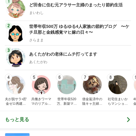
1
ど田舎に住む元アラサー主婦のまったり節約生活
まいわし
2
世帯年収500万 ゆるゆる4人家族の節約ブログ 〜ケ
チ旦那と金銭感覚マヒ嫁の日々〜
さらまま
3
あくたがわの老体にムチ打ってます
あくたがわ
4
5
6
7
8
夫が脱サラ×貯
共働きワーマ
世帯年収520
借金返済中の
社宅住まいか
金ゼロ再建｜
マのリアル日
万、新築マン
陰キャ主婦サ
らマンション
はなの節約日
記♪お得と節約
ションとブラ
クラの日記
購入。カフェ
記
ライフ☆
ンド品が買い
好き会社員の
たいので節約
日々
もっと見る
生活してます!