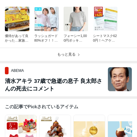
優待があって良
ラッシュガード
フォーシー1,00
シートマスク62
かった…家族み
80%オフ！！日
0円ポッキ
0円！ヘアケア
んなで寝過ごし
傘999円！
リ！！
セット半額以
た…
下！！
もっと見る
ABEMA
清水アキラ 37歳で急逝の息子 良太郎さ
んの死去にコメント
この記事でPickされているアイテム