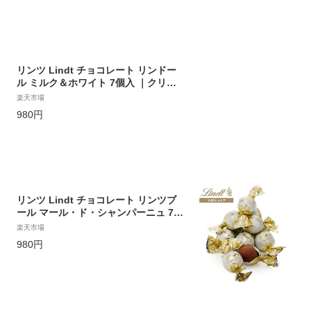
小分け リンツチョコ 誕生日 手土産 内
祝い お礼 お返し 職場 退職 転職
リンツ Lindt チョコレート リンドー
ル ミルク＆ホワイト 7個入 ｜クリス
マス お歳暮 チョコ トリュフ ギフト
楽天市場
プレゼント プチギフト おしゃれ 可愛
980円
い 洋菓子 スイーツ お菓子 個包装 小
分け リンツチョコ 誕生日 手土産 内祝
い お礼 お返し 職場 退職 転職
リンツ Lindt チョコレート リンツブ
ール マール・ド・シャンパーニュ 7個
入｜クリスマス お歳暮 チョコ トリュ
楽天市場
フ ギフト プレゼント プチギフト おし
980円
ゃれ 可愛い 洋菓子 スイーツ お菓子
個包装 小分け リンツチョコ 誕生日 手
土産 内祝い お礼 お返し 職場 退職 転
職