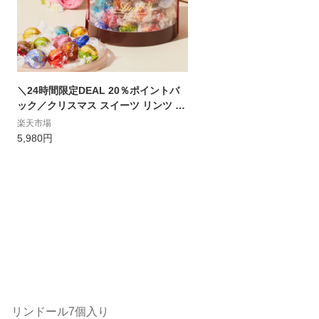
＼24時間限定DEAL 20％ポイントバ
ック／クリスマス スイーツ リンツ Li
ndt チョコレート リンドール ギフト
楽天市場
ボックス 11種45個入 送料無料 ｜ お
5,980円
返し プレゼント ギフト チョコ 詰め合
わせ 手土産 お菓子 洋菓子 リンツチョ
コ 誕生日 内祝い
リンドール7個入り