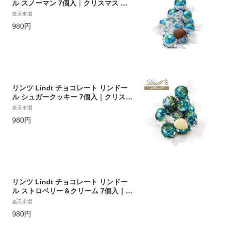
ル スノーマン 7個入｜クリスマス お
歳暮 チョコ トリュフ ギフト プレゼン
楽天市場
ト プチギフト おしゃれ 可愛い 洋菓子
980円
スイーツ お菓子 個包装 小分け リンツ
チョコ 誕生日 手土産 内祝い お礼 お
返し 職場 退職 転職
リンツ Lindt チョコレート リンドー
ル シュガークッキー 7個入｜クリスマ
ス お歳暮 チョコ トリュフ ギフト プ
楽天市場
レゼント プチギフト おしゃれ 可愛い
980円
洋菓子 スイーツ お菓子 個包装 小分け
リンツチョコ 誕生日 手土産 内祝い お
礼 お返し 職場 退職 転職
リンツ Lindt チョコレート リンドー
ル ストロベリー＆クリーム 7個入｜ク
リスマス お歳暮 チョコ トリュフ ギフ
楽天市場
ト プレゼント プチギフト おしゃれ 可
980円
愛い 洋菓子 スイーツ お菓子 個包装