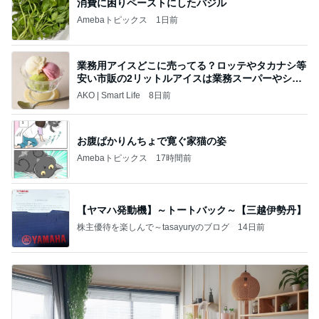
消費に困りペーストにしたバジル
Amebaトピックス
1日前
業務用アイスどこに売ってる？ロッテやタカナシ等
安い市販の2リットルアイスは業務スーパーやシャ
トレ
AKO | Smart Life
8日前
お腹ぱかりんちょで寛ぐ家猫の姿
Amebaトピックス
17時間前
【ヤマハ発動機】～トートバック～【三越伊勢丹】
株主優待を楽しんで～tasayuryのブログ
14日前