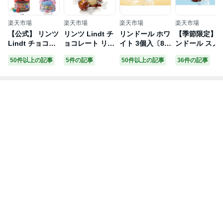
楽天市場
楽天市場
楽天市場
楽天市場
【公式】 リンツ
リンツ Lindt チ
リンドール ホワ
【季節限定】
Lindt チョコレ
ョコレート リン
イト 3個入〔8個
ンドール スノ
ート リンドール
ドール スニッカ
ご購入で「リン
マン 3個入
50件以上の記事
5件の記事
50件以上の記事
36件の記事
ギフトボックス
ードゥードゥル
ドール3個入」
31個入｜夏ギフ
7個入｜クリス
ランダムで1個
ト ギフト スイ
マス お歳暮 チ
プレゼントキャ
ーツ お菓子 チ
ョコ トリュフ
ンペーン〕
ョコ 詰め合わせ
ギフト プレゼン
個包装 プチギフ
ト プチギフト
ト 可愛い リン
おしゃれ 可愛い
ツチョコ 手土産
洋菓子 スイーツ
誕生日 内祝い
お菓子 個包装
お礼 職場 退職
小分け リンツチ
家族 熨斗対応
ョコ 誕生日 手
土産 内祝い お
礼 お返し 職場
退職 転職