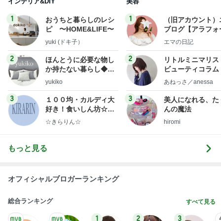
インテリア&DIY
美容
1
1
おうちと暮らしのレシ
（旧アカウント）
ピ 〜HOME&LIFE〜
ブログ【アラフォ
社売却セカンドラ
yuki (ドキ子）
エマの日記
フ】
2
2
ほんとうに必要な物し
リトルミニマリス
か持たない暮らし◆Ke
ビューティコラム 
ep Life Simple◆〜イ
little minimalist'
yukiko
あねっさ／anessa
ンテリアのきろく〜
uty colum
3
3
１００均・カルディ大
美人になれる、た
好き！食いしん坊☆き
んの魔法
らりん☆のブログ
☆きらりん☆
hiromi
もっと見る
オフィシャルブロガーランキング
総合ランキング
すべて見る
1
2
3