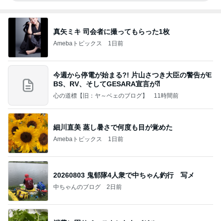
真矢ミキ 司会者に撮ってもらった1枚
Amebaトピックス
1日前
今週から停電が始まる?! 片山さつき大臣の警告がE
BS、RV、そしてGESARA宣言が⁈
心の道標【旧：ヤ～ベェのブログ】
11時間前
細川直美 蒸し暑さで何度も目が覚めた
Amebaトピックス
1日前
20260803 鬼郁隊4人衆で中ちゃん釣行 写メ
中ちゃんのブログ
2日前