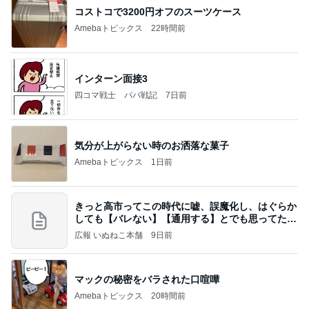
コストコで3200円オフのスーツケース
Amebaトピックス
22時間前
インターン面接3
四コマ戦士 パパ戦記
7日前
気分が上がらない時のお洒落な菓子
Amebaトピックス
1日前
きっと高市ってこの時代に嘘、誤魔化し、はぐらか
しても【バレない】【通用する】とでも思ってたん
だろ
広報 いぬねこ本舗
9日前
マックの秘密をバラされた口喧嘩
Amebaトピックス
20時間前