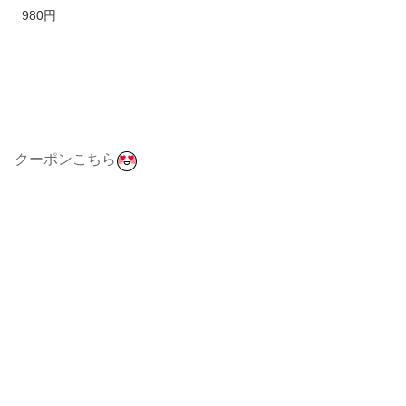
プレゼント プチギフト おしゃれ 可愛
980円
い 洋菓子 スイーツ お菓子 個包装 小
分け リンツチョコ 誕生日 手土産 内祝
い お礼 お返し 職場 退職 転職
クーポンこちら