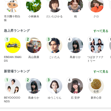
市川團十郎白
小林麻央
だいたひかる
桃
クロ
猿
急上昇ランキング
すべて見る
1
2
3
4
5
EBiDAN 39&Ki
高山善廣
こいたん
島倉りか
つばきファク
DS
トリー
新登場ランキング
すべて見る
1
2
3
4
5
BEYOOOOO
島倉りか
ゆうこりん
石 安伊
蒼井心音
NDS