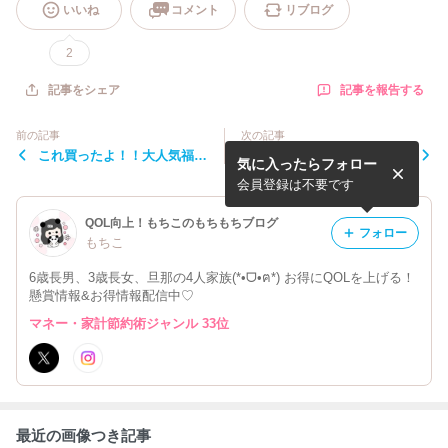
いいね
コメント
リブログ
2
記事を報告する
記事をシェア
前の記事
次の記事
これ買ったよ！！大人気福袋
骨取りサバや絶品餃子半額！
気に入ったらフォロー
と1,000円ぽっきり！
100%還元のチャンスも！
会員登録は不要です
QOL向上！もちこのもちもちブログ
フォロー
もちこ
6歳長男、3歳長女、旦那の4人家族(*•ᗜ•ฅ*) お得にQOLを上げる！
懸賞情報&お得情報配信中♡
マネー・家計節約術ジャンル 33位
最近の画像つき記事