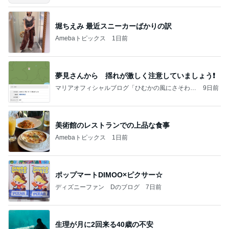
堀ちえみ 最近スニーカーばかりの訳
Amebaトピックス
1日前
夢見さんから 揺れが激しく注意していましょう❗️
マリアオフィシャルブログ「ひむかの風にさそわれ
9日前
て」Powered by Ameba
美術館のレストランでの上品な食事
Amebaトピックス
1日前
ポップマートDIMOO×ピクサー☆
ディズニーファン Dのブログ
7日前
生理が月に2回来る40歳の不安