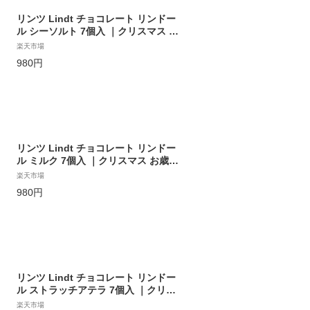
リンツ Lindt チョコレート リンドー
ル シーソルト 7個入 ｜クリスマス お
歳暮 チョコ トリュフ ギフト プレゼン
楽天市場
ト プチギフト おしゃれ 可愛い 洋菓子
980円
スイーツ お菓子 個包装 小分け リンツ
チョコ 誕生日 手土産 内祝い お礼 お
返し 職場 退職 転職
リンツ Lindt チョコレート リンドー
ル ミルク 7個入 ｜クリスマス お歳暮
チョコ トリュフ ギフト プレゼント プ
楽天市場
チギフト おしゃれ 可愛い 洋菓子 スイ
980円
ーツ お菓子 個包装 小分け リンツチョ
コ 誕生日 手土産 内祝い お礼 お返し
職場 退職 転職
リンツ Lindt チョコレート リンドー
ル ストラッチアテラ 7個入 ｜クリス
マス お歳暮 チョコ トリュフ ギフト
楽天市場