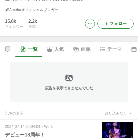
Amebaオフィシャルブロガー
15.8k
2.2k
フォロー
フォロワー
投稿
一覧
人気
画像
テーマ
広告を表示できませんでした
記事の表示
絞り込みなし
2024-07-14 04:04:04
・
Work
デビュー18周年！