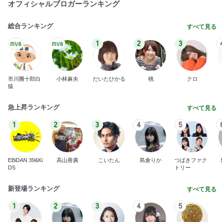
オフィシャルブロガーランキング
総合ランキング
すべて見る
1
2
3
市川團十郎白
小林麻央
だいたひかる
桃
クロ
猿
急上昇ランキング
すべて見る
1
2
3
4
5
EBiDAN 39&Ki
高山善廣
こいたん
島倉りか
つばきファク
DS
トリー
新登場ランキング
すべて見る
1
2
3
4
5