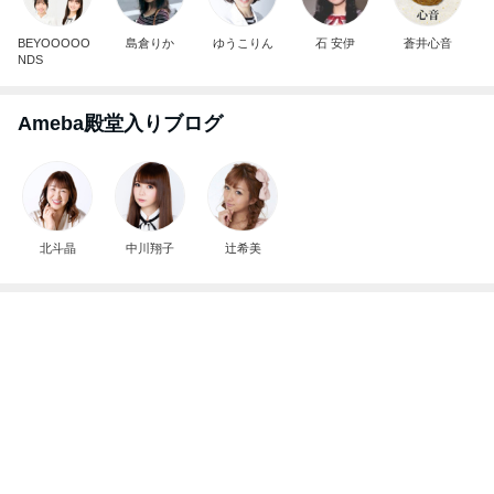
BEYOOOOO
島倉りか
ゆうこりん
石 安伊
蒼井心音
NDS
Ameba殿堂入りブログ
北斗晶
中川翔子
辻希美