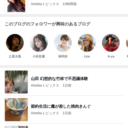
Amebaトピックス
10時間前
このブログのフォロワーが興味のあるブログ
土屋太鳳
小松彩夏
南明奈
Lina
A-ya
山田 幻想的な竹林で不思議体験
Amebaトピックス
1日前
節約生活に魔が差した焼肉きんぐ
Amebaトピックス
1日前