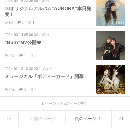
2024-04-16 22:38:58
・
Work
10オリジナルアルバム"AURORA”本日発
売！
80
1
1
2024-03-14 05:06:34
・
Work
"Burn”MV公開❤️
107
1
3
2024-02-18 10:30:20
・
ブログ
ミュージカル「ボディーガード」開幕！
104
3
2
1
ページ（全
224
ページ中）
前のページ
次のページ