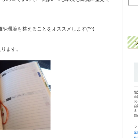
離や環境を整えることをオススメします(^^)
入ります。
性
血
お
自
８
自己
ラ
全
仕