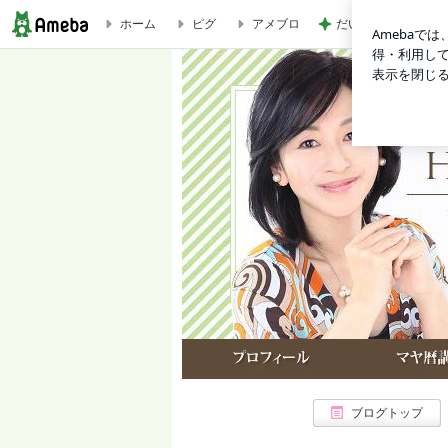
ホーム
ピグ
アメブロ
だいた 助手席に座
マヤミラクルダイアリーの使い方について① | ☆ Happy Life Style＠マヤ暦☆
ブログトップ