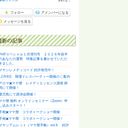
位
↓
ン
ラ
キ
ン
ン
キ
フォロー
アメンバーになる
グ
ン
下
グ
メッセージを送る
降
下
降
PHPスペシャル１月増刊号 ２０２６年前半
のあなたの運勢 特集記事を書かせていただ
きました。
マヤンレメディコード 好評発売中！
12月9日 開運ドレスパーティー開催のご案内
アロマ✖️マヤ暦 レメディエッセンス講座 静
岡にて開催！
鹿児島にて講演会開催！
マヤ暦 無料 オンラインセミナー（Zoom）申
し込みスタート！
手相✖️マヤ暦 コラボトークショー開催
手相✖️マヤ暦 コラボトークショー開催！
マヤンアムレット（マヤ暦手帳）vol.6 好評