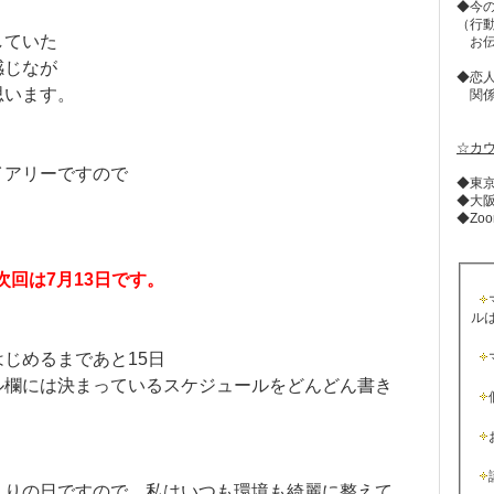
◆今
（行
していた
お伝
感じなが
◆恋
思います。
関係
☆カ
イアリーですので
◆東
◆大
◆Zo
次回は7月13日です。
ル
じめるまであと15日
ル欄には決まっているスケジュールをどんどん書き
まりの日ですので、私はいつも環境も綺麗に整えて