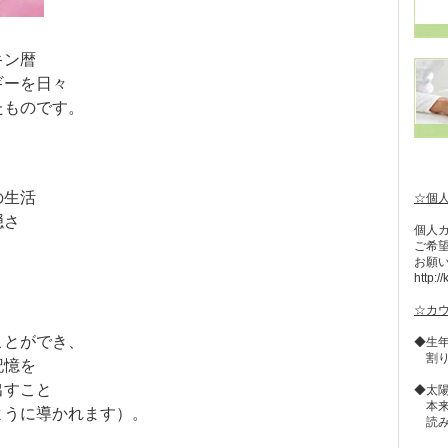
キン暦
ギーを日々
たものです。
の生活
☆個
隠さ
個人
ご希
お願
http:/
☆カ
ことができ、
◆生
割り
記憶を
出すこと
◆太
本来
ように導かれます）。
読み