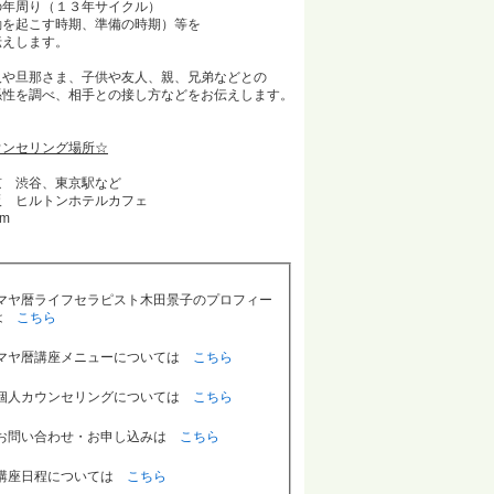
の年周り（１３年サイクル）
動を起こす時期、準備の時期）等を
えします。
人や旦那さま、子供や友人、親、兄弟などとの
性を調べ、相手との接し方などをお伝えします。
ウンセリング場所☆
京 渋谷、東京駅など
阪 ヒルトンホテルカフェ
om
マヤ暦ライフセラピスト木田景子のプロフィー
は
こちら
マヤ暦講座メニューについては
こちら
個人カウンセリングについては
こちら
お問い合わせ・お申し込みは
こちら
講座日程については
こちら