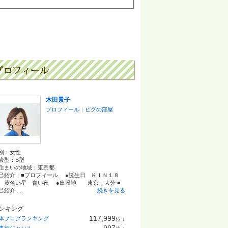
木田景子
プロフィール
｜
ピグの部屋
別：
女性
液型：
B型
住まいの地域：
東京都
己紹介：■プロフィール ●誕生日 ＫＩＮ１８
 黄色い星 青い夜 ●出没地 東京 大分 ■
紹介 ...
続きを見る
ンキング
117,999
体ブログランキング
位
↓
ラ
997
事術ジャンル