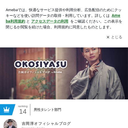
吉岡淳オフィシャルブログPowered by Ameba
アプリをダウンロードして
ブログの更新通知
を受け取りまし
開く
ょう。
ranking
14
男性タレント部門
吉岡淳オフィシャルブログ