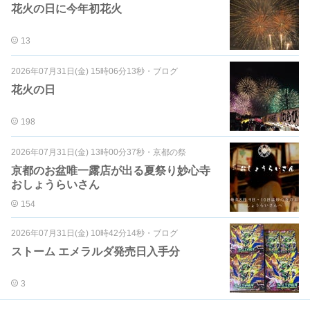
花火の日に今年初花火
13
2026年07月31日(金) 15時06分13秒
・
ブログ
花火の日
198
2026年07月31日(金) 13時00分37秒
・
京都の祭
京都のお盆唯一露店が出る夏祭り妙心寺
おしょうらいさん
154
2026年07月31日(金) 10時42分14秒
・
ブログ
ストーム エメラルダ発売日入手分
3