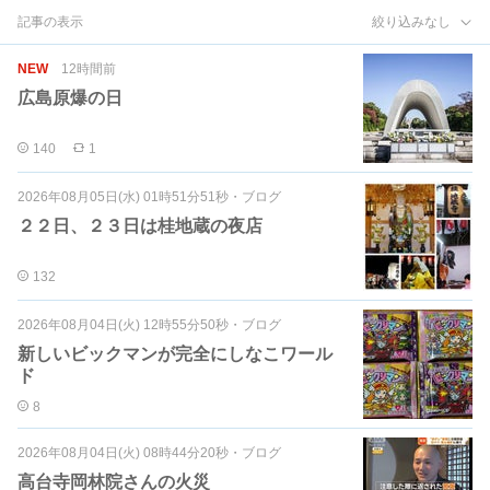
記事の表示
絞り込みなし
NEW
12時間前
広島原爆の日
140
1
2026年08月05日(水) 01時51分51秒
・
ブログ
２２日、２３日は桂地蔵の夜店
132
2026年08月04日(火) 12時55分50秒
・
ブログ
新しいビックマンが完全にしなこワール
ド
8
2026年08月04日(火) 08時44分20秒
・
ブログ
高台寺岡林院さんの火災