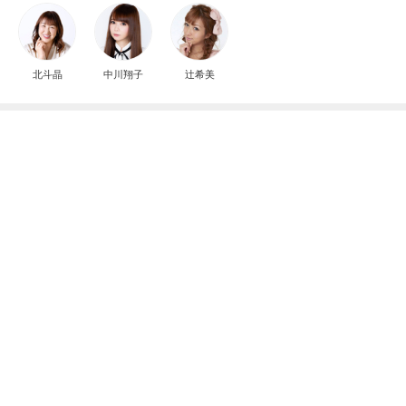
北斗晶
中川翔子
辻希美