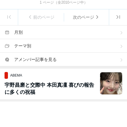
1
ページ（全
2010
ページ中）
前のページ
次のページ
月別
テーマ別
アメンバー記事を見る
ABEMA
宇野昌磨と交際中 本田真凜 喜びの報告
に多くの祝福