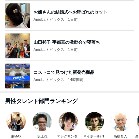
お嬢さんの結婚式へお呼ばれのセット
Amebaトピックス
1日前
山田邦子 宇都宮の激励会で寝落ち
Amebaトピックス
1日前
コストコで見つけた新発売商品
Amebaトピックス
14時間前
男性タレント部門ランキング
東MAX
坂上忍
アレクサンダ
ネイボール(N
高橋名人
桑