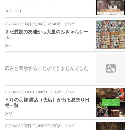
8
1
2026年08月04日(火) 06時34分48秒
・
ブログ
また愛媛の友達から大量のみきゃんシー
ル
4
広告を表示することができませんでした
2026年08月03日(月) 00時10分10秒
・
ブログ
８月の京都 露店（夜店）が出る夏祭り日
程一覧
32
2026年08月02日(日) 03時38分20秒
・
ブログ