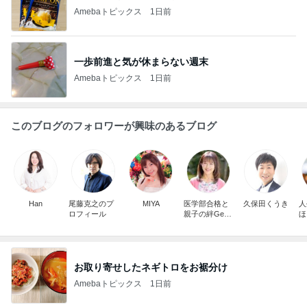
Amebaトピックス
1日前
一歩前進と気が休まらない週末
Amebaトピックス
1日前
このブログのフォロワーが興味のあるブログ
Han
尾藤克之のプ
MIYA
医学部合格と
久保田くうき
人
ロフィール
親子の絆Get
ほ
！ぺたほめ子
解
育て術！藤田
言
敦子
イ
ナ
こ
お取り寄せしたネギトロをお裾分け
Amebaトピックス
1日前