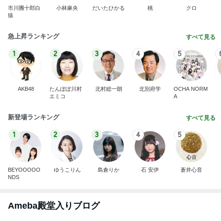
市川團十郎白
小林麻央
だいたひかる
桃
クロ
猿
急上昇ランキング
すべて見る
1
2
3
4
5
AKB48
たんぽぽ川村
北村総一朗
北別府学
OCHA NORM
エミコ
A
新登場ランキング
すべて見る
1
2
3
4
5
BEYOOOOO
ゆうこりん
島倉りか
石 安伊
蒼井心音
NDS
Ameba殿堂入りブログ