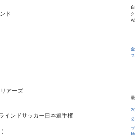
自
ンド
ク
W
全
ス
ーリアーズ
最
2
 ブラインドサッカー日本選手権
公
ブ
日）
地