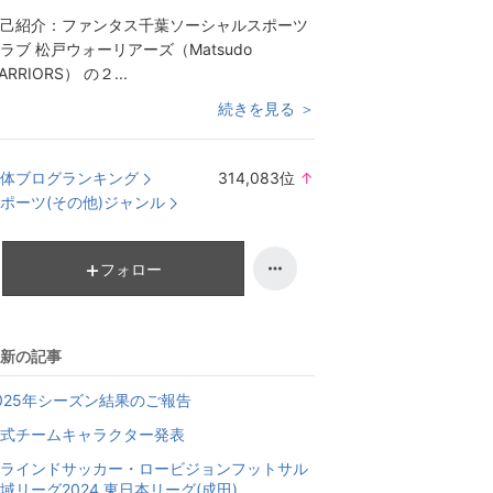
己紹介：
ファンタス千葉ソーシャルスポーツ
ラブ 松戸ウォーリアーズ（Matsudo
ARRIORS） の２...
続きを見る ＞
体ブログランキング
314,083
位
↑
ラ
ポーツ(その他)ジャンル
ン
キ
ン
フォロー
グ
上
昇
新の記事
025年シーズン結果のご報告
式チームキャラクター発表
ラインドサッカー・ロービジョンフットサル
域リーグ2024 東日本リーグ(成田)