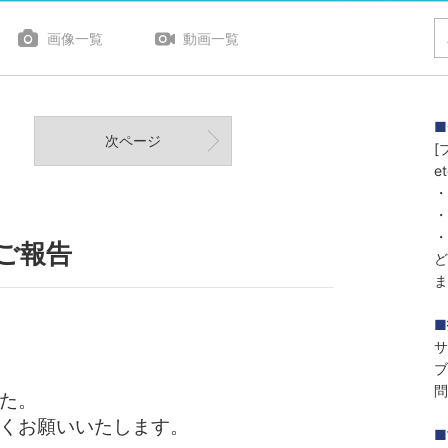
画像一覧
動画一覧
■
次ページ
[
et
・
・
・
のご報告
ど
ま
■
サ
ブ
問
た。
くお願いいたします。
■