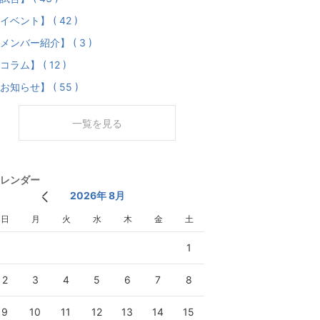
イベント】 ( 42 )
メンバー紹介】 ( 3 )
コラム】 ( 12 )
お知らせ】 ( 55 )
一覧を見る
レンダー
2026年 8月
日
月
火
水
木
金
土
1
2
3
4
5
6
7
8
9
10
11
12
13
14
15