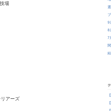
技場
選
ブ
9
8
7
関
結
テ
【
ーリアーズ
【
【