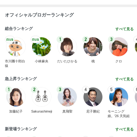
オフィシャルブロガーランキング
総合ランキング
すべて見る
1
2
3
市川團十郎白
小林麻央
だいたひかる
桃
クロ
猿
急上昇ランキング
すべて見る
1
2
3
4
5
加藤紀子
Sakurashimeji
真飛聖
尼子勝紀
モーニング
娘。'26 天気組
新登場ランキング
すべて見る