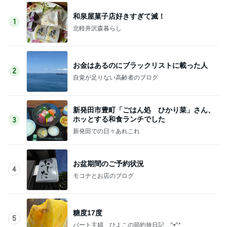
和泉屋菓子店好きすぎて滅！
1
北軽井沢森暮らし
お金はあるのにブラックリストに載った人
2
自覚が足りない高齢者のブログ
新発田市豊町「ごはん処 ひかり菜」さん、
ホッとする和食ランチでした
3
新発田での日々あれこれ
お盆期間のご予約状況
4
モコナとお店のブログ
糖度17度
5
パート主婦 ひよこの節約旅日記 ^•^*