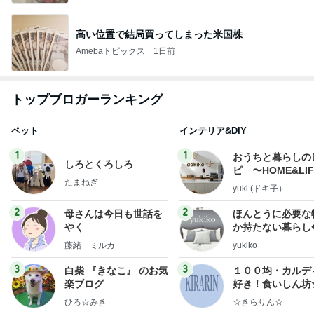
高い位置で結局買ってしまった米国株
Amebaトピックス
1日前
トップブロガーランキング
ペット
インテリア&DIY
1
1
おうちと暮らしの
しろとくろしろ
ピ 〜HOME&LI
たまねぎ
yuki (ドキ子）
2
2
母さんは今日も世話を
ほんとうに必要な
やく
か持たない暮らし
ep Life Simple
藤緒 ミルカ
yukiko
ンテリアのきろく
3
3
白柴 『きなこ』 のお気
１００均・カルデ
楽ブログ
好き！食いしん坊
らりん☆のブログ
ひろ☆みき
☆きらりん☆