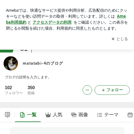
matatabi-4のブログ
アプリをダウンロードして
ブログの更新通知
を受け取りまし
開く
ょう。
ranking
61
甲信越の暮らしジャンル
matatabi-4のブログ
ブログの説明を入力します。
102
350
フォロー
フォロワー
投稿
一覧
人気
画像
テーマ