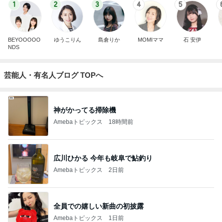
1
2
3
4
5
BEYOOOOO
ゆうこりん
島倉りか
MOMIママ
石 安伊
NDS
芸能人・有名人ブログ TOPへ
神がかってる掃除機
Amebaトピックス
18時間前
広川ひかる 今年も岐阜で鮎釣り
Amebaトピックス
2日前
全員での嬉しい新曲の初披露
Amebaトピックス
1日前