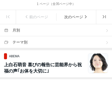
1
ページ（全
35
ページ中）
前のページ
次のページ
月別
テーマ別
ABEMA
上白石萌音 喜びの報告に芸能界から祝
福の声｢お体を大切に｣