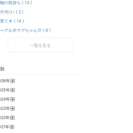
物の気持ち ( 13 )
片付け♪ ( 2 )
育て☆ ( 14 )
ーグル犬マグちゃん♡ ( 9 )
一覧を見る
別
026
年
開
025
年
く
開
024
年
く
開
023
年
く
開
022
年
く
開
021
年
く
開