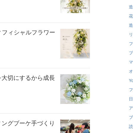
造
花
造
ィフィシャルフラワー
リ
フ
プ
マ
オ
を大切にするから成長
Y
フ
日
ア
ブ
ィングブーケ手づくり
読