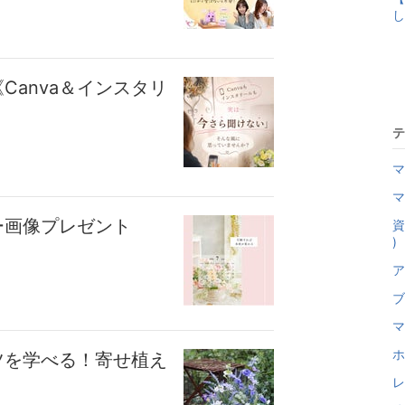
し
Canva＆インスタリ
テ
マ
マ
ー画像プレゼント
資
)
ア
ブ
マ
ホ
ツを学べる！寄せ植え
レ