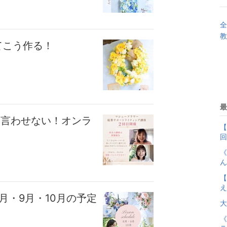
全
教
てこう作る！
最
て言わせない！オンラ
【
回
《
ん
【
え
月・9月・10月の予定
大
《