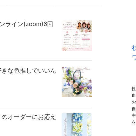
ライン(zoom)6回
好きな色推しでいいん
性
血
お
自
中
イのオーダーにお応え
を