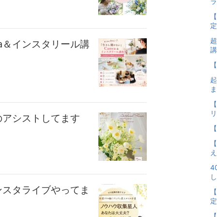
ラ
【
定
超
va＆インスタリール講
講
【
起
ま
【
リ
のアシストしてます
【
【
え
4
し
ンスタライブやってま
【
定
【