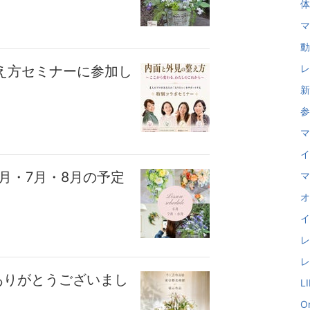
体
マ
動
レ
え方セミナーに参加し
新
参
マ
イ
月・7月・8月の予定
マ
オ
イ
レ
レ
ありがとうございまし
L
O