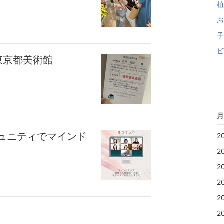
植
お
子
ビ
東京都美術館
月
ュニティでマインド
2
2
2
2
2
2