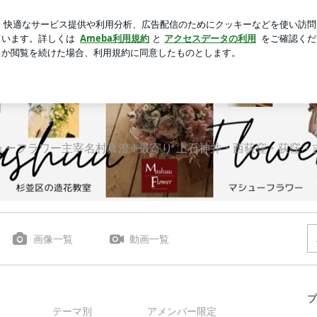
くなる可愛い食玩
芸能人ブログ
人気ブログ
新規登録
室『写真と文章』で満席教室へマシューフラワー
ューフラワー主宰名村真澄❈最寄り 上石神井・西荻窪・荻窪・
画像一覧
動画一覧
プ
テーマ別
アメンバー限定