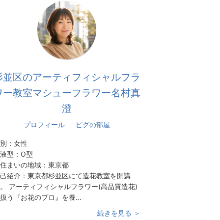
杉並区のアーティフィシャルフラ
ワー教室マシューフラワー名村真
澄
プロフィール
ピグの部屋
別：
女性
液型：
O型
住まいの地域：
東京都
己紹介：
東京都杉並区にて造花教室を開講
。 アーティフィシャルフラワー(高品質造花)
扱う『お花のプロ』を養...
続きを見る ＞