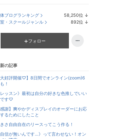
体ブログランキング
58,250
位
↓
ラ
室・スクールジャンル
892
位
↓
ン
ラ
キ
ン
ン
キ
フォロー
グ
ン
下
グ
降
下
新の記事
降
大好評開催♡】8日間でオンライン(zoom)6
も！
レッスン》最初は自分の好きな色推しでいい
です♡
感謝】爽やかディスプレイのオーダーにお応
するためにしたこと
きさ自由自在のリースってこう作る！
自信が無いんです…》って言わせない！オン