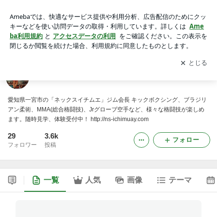
格闘技インストラクターＭＡＳＡのブログ
アプリをダウンロードして
ブログの更新通知
を受け取りまし
開く
ょう。
格闘技インストラクターＭＡＳＡのブログ
愛知県一宮市の「ネックスイチムエ」ジム会長 キックボクシング、ブラジリ
アン柔術、MMA(総合格闘技)、Jrグローブ空手など、様々な格闘技が楽しめ
ます。随時見学、体験受付中！ http://ns-ichimuay.com
29
3.6k
フォロー
フォロワー
投稿
一覧
人気
画像
テーマ