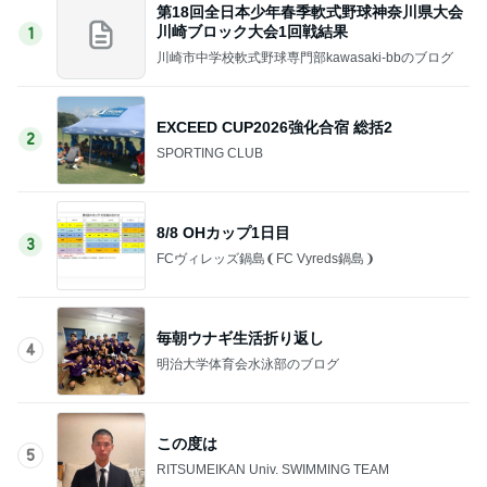
第18回全日本少年春季軟式野球神奈川県大会
川崎ブロック大会1回戦結果
1
川崎市中学校軟式野球専門部kawasaki-bbのブログ
EXCEED CUP2026強化合宿 総括2
2
SPORTING CLUB
8/8 OHカップ1日目
3
FCヴィレッズ鍋島❨FC Vyreds鍋島❩
毎朝ウナギ生活折り返し
4
明治大学体育会水泳部のブログ
この度は
5
RITSUMEIKAN Univ. SWIMMING TEAM