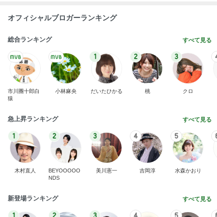
オフィシャルブロガーランキング
総合ランキング
すべて見る
1
2
3
市川團十郎白
小林麻央
だいたひかる
桃
クロ
猿
急上昇ランキング
すべて見る
1
2
3
4
5
木村直人
BEYOOOOO
美川憲一
吉岡淳
水森かおり
NDS
新登場ランキング
すべて見る
1
2
3
4
5