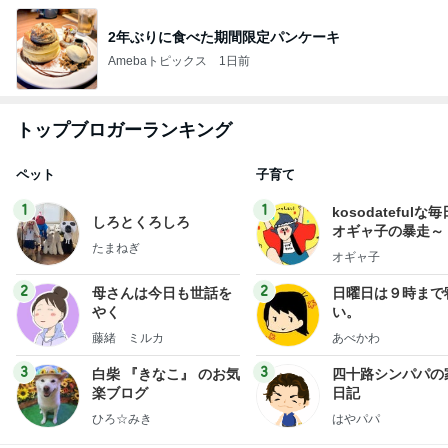
2年ぶりに食べた期間限定パンケーキ
Amebaトピックス
1日前
トップブロガーランキング
ペット
子育て
1
1
kosodatefulな毎
しろとくろしろ
オギャ子の暴走～
たまねぎ
オギャ子
2
2
母さんは今日も世話を
日曜日は９時まで
やく
い。
藤緒 ミルカ
あべかわ
3
3
白柴 『きなこ』 のお気
四十路シンパパの
楽ブログ
日記
ひろ☆みき
はやパパ