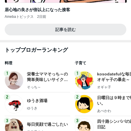
居心地の良さが倍以上になった接客
Amebaトピックス
2日前
記事を読む
トップブロガーランキング
料理
子育て
1
1
栄養士ママそっち～の
kosodatefulな毎
簡単美味しいサイクル
オギャ子の暴走～
献立
そっち～
オギャ子
2
2
日曜日は９時まで
ゆうき酒場
い。
ゆうき
あべかわ
3
3
四十路シンパパの
毎日笑顔で過ごしたい
日記