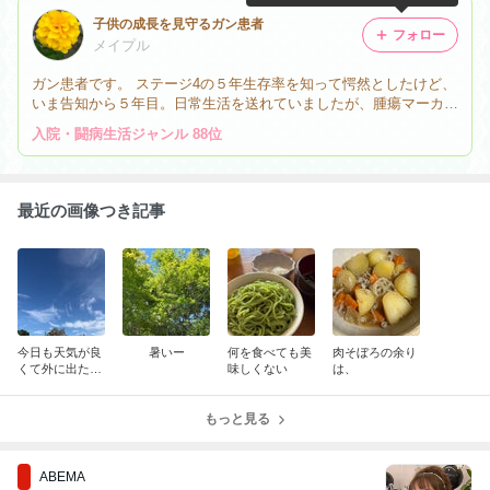
子供の成長を見守るガン患者
フォロー
メイプル
ガン患者です。 ステージ4の５年生存率を知って愕然としたけど、
いま告知から５年目。日常生活を送れていましたが、腫瘍マーカー
上昇。骨転移が広範囲に拡がり痛みが出てきました。 つらい状況
入院・闘病生活ジャンル 88位
を淡々とブログで吐き出しています。
最近の画像つき記事
今日も天気が良
暑いー
何を食べても美
肉そぼろの余り
くて外に出たく
味しくない
は、
なります
もっと見る
ABEMA