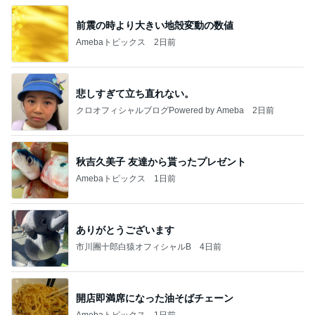
前震の時より大きい地殻変動の数値
Amebaトピックス
2日前
悲しすぎて立ち直れない。
クロオフィシャルブログPowered by Ameba
2日前
秋吉久美子 友達から貰ったプレゼント
Amebaトピックス
1日前
ありがとうございます
市川團十郎白猿オフィシャルB
4日前
開店即満席になった油そばチェーン
Amebaトピックス
1日前