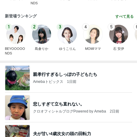
NDS
新登場ランキング
すべて見る
1
2
3
4
5
BEYOOOOO
島倉りか
ゆうこりん
MOMIママ
石 安伊
NDS
親孝行すぎるしっぽの子どもたち
Amebaトピックス
1日前
悲しすぎて立ち直れない。
クロオフィシャルブログPowered by Ameba
2日前
夫が甘い4歳次女の頭の回転力