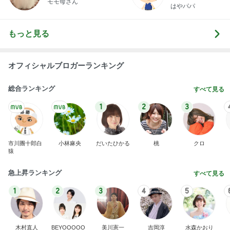
モモ母さん
はやパパ
もっと見る
オフィシャルブロガーランキング
総合ランキング
すべて見る
1
2
3
市川團十郎白
小林麻央
だいたひかる
桃
クロ
猿
急上昇ランキング
すべて見る
1
2
3
4
5
木村直人
BEYOOOOO
美川憲一
吉岡淳
水森かおり