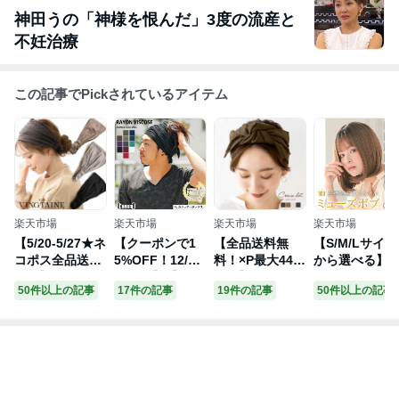
神田うの「神様を恨んだ」3度の流産と
不妊治療
この記事でPickされているアイテム
楽天市場
楽天市場
楽天市場
楽天市場
【5/20-5/27★ネ
【クーポンで1
【全品送料無
【S/M/Lサイズ
コポス全品送料
5%OFF！12/26
料！×P最大44
から選べる】
無料】ヘアバン
1:59迄】【楽天
倍！】ヘアター
ィッグ ボブ シ
50件以上の記事
17件の記事
19件の記事
50件以上の記事
ド 幅広 ワイド
ランキング1位
バン ヘアバンド
ョート フルウ
シワ加工 ヘアタ
入賞】CHARM
幅広 レディース
ッグ カール 自
ーバン ヘアアク
RAYONビスコ
クロス ツイスト
然 ウイッグ 茶
セサリー カジュ
ースアレンジ タ
ワイド リボン
髪 黒髪 金髪 ピ
アル 無地 シン
ーバン ヘアバン
ピンストライプ
ンク アッシュ
プル 可愛い HB-
ド | メンズ レデ
大人 ヘアアクセ
かつら 女性 お
30
ィース ヘアーバ
サリー 大人カジ
しゃれ 抗がん