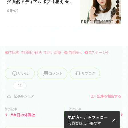
グ 自然 ミディアム ボブ 手植え 医療
用 人毛 ワンカール 抗がん剤 軽い 軽
楽天市場
量 ボブスタイル ショートボブ ウイッ
グ かつら ショートウィッグ つけ毛 エ
クステ 黒髪 結婚式 ハロウィン コスプ
レ ミセス 普段使い
#
転移
#
時間が解決
#
ガン治療
#
闘病記
#
ステージ4
いいね
コメント
リブログ
13
記事を報告する
記事をシェア
前の記事
次の記事
#今日の体調は
#本日のおうちごはん
気に入ったらフォロー
会員登録は不要です