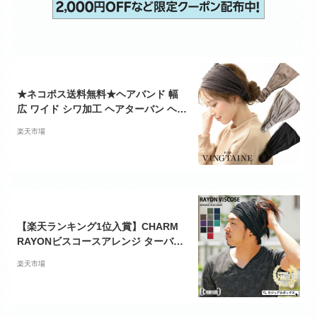
★ネコポス送料無料★ヘアバンド 幅
広 ワイド シワ加工 ヘアターバン ヘア
アクセサリー カジュアル 無地 シンプ
楽天市場
ル 可愛い HB-30【mgbt】
【楽天ランキング1位入賞】CHARM
RAYONビスコースアレンジ ターバン
ヘアバンド | メンズ レディース ヘア
楽天市場
ーバンド ヘアターバン ヘアーターバ
ン ヘッドバンド 汗対策 幅広 スポーツ
ヨガ 洗顔 汗止め ダンス トレーニング
ランニング エスニック おしゃれ 白髪