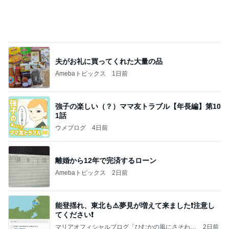
夫がお礼に買ってくれた大量の品
Amebaトピックス
1日前
強子の楽しい（？）ママ友トラブル【年長編】第10
1話
ウメブログ
4日前
離婚から12年で完済するローン
Amebaトピックス
2日前
能登揺れ、東北も⚠️夢見が増えて来ました❗️注意し
てください❗️
マリアオフィシャルブログ「ひむかの風にさそわれ
2日前