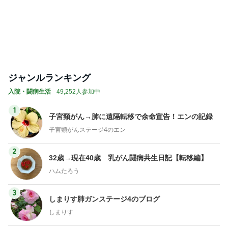
ジャンルランキング
入院・闘病生活
49,252人参加中
1
子宮頸がん→肺に遠隔転移で余命宣告！エンの記録
子宮頸がんステージ4のエン
2
32歳→現在40歳 乳がん闘病共生日記【転移編】
ハムたろう
3
しまりす肺ガンステージ4のブログ
しまりす