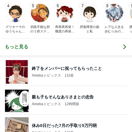
4
5
6
7
8
グリオーマの
切除不能な胆
再再再再発！
摂食障害の娘
レアな人生を
ゆうちゃんブ
のう癌ステー
幾度の再発も
と私
歩む☆みのり
ログ
ジIII闘病記
乗り越える！
の日常
さくらの幸せ
探求ブログ♬.
もっと見る
*ﾟ
終了をメンバーに祝ってもらったこと
Amebaトピックス
1日前
親も子もそんなありさまとの忠告
Amebaトピックス
12時間前
休み0日だった7月の手取り5万円弱