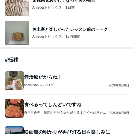
金銭感覚おかしくなった夫の発言
Amebaトピックス
1日前
お土産と楽しかったレッスン前のトーク
Amebaトピックス
13時間前
#
転移
無治療だからね！
nontivisabuのブログ
2026年8月8日
食べるってしんどいですね
再再再再発！幾度の再発も乗り越える！さくらの幸せ探
2026年8月8日
求ブログ♬.*ﾟ
映画館の明かりが再び灯る日を楽しみに