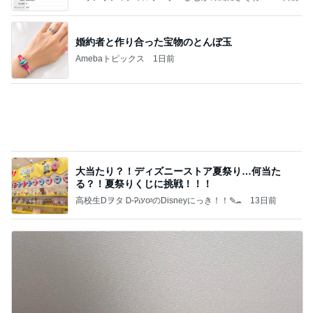
て」Powered by Ameba
婚約者と作り合った宝物のとんぼ玉
Amebaトピックス
1日前
大当たり？！ディズニーストア夏祭り…何当た
る？！夏祭りくじに挑戦！！！
高校生Dヲタ Ꭰ-ᎮꭵꭹꭴのDisneyにっき！！✎ܚ
13日前