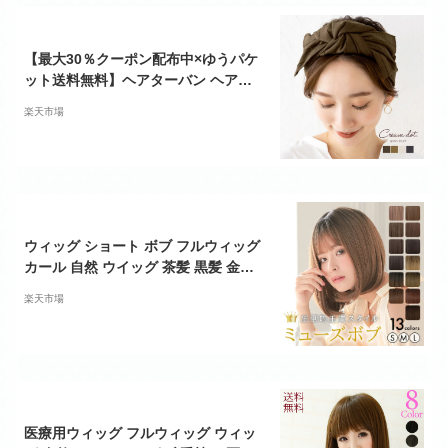
隠し まとめ髪
【最大30％クーポン配布中×ゆうパケ
ット送料無料】ヘアターバン ヘアバ
ンド 幅広 レディース クロス ツイスト
楽天市場
ワイド リボン ピンストライプ 大人 ヘ
アアクセサリー 大人カジュアル 可愛
い ブラウン ベージュ チャコール マス
タード
ウィッグ ショート ボブ フルウィッグ
カール 自然 ウイッグ 茶髪 黒髪 金髪
ピンク アッシュ かつら 女性 おしゃれ
楽天市場
抗がん剤 普段 使い バレない 小顔 ダ
ンス かわいい カール オシャレ コスプ
レ ネット付 医療用 「ミューズボブ[w
g324]」 アクアドール 送料無料
医療用ウィッグ フルウィッグ ウィッ