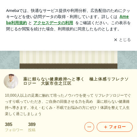
薬に頼らない健康維持へと導く 極上体感リフレクソロジー
大阪市住之江区
アプリをダウンロードして
ブログの更新通知
を受け取りまし
開く
ょう。
薬に頼らない健康維持へと導く 極上体感リフレクソ
ロジー 大阪市住之江区
10,000人以上の足裏に触れて培ったノウハウを使って リフレクソロジーでぐ
っすり眠っていただき、ご自身の回復させる力を高め 薬に頼らない健康維
持へ導きます。冷え・むくみ・不眠でお悩みの方にぜひ！体調を整えて人生
楽しく過ごしましょう
385
389
フォロー
フォロワー
投稿