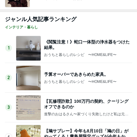
ジャンル人気記事ランキング
インテリア・暮らし
《閲覧注意！》蛇口一体型の浄水器をつけた
結果。
1
おうちと暮らしのレシピ 〜HOME&LIFE〜
予算オーバーであきらめた家具。
2
おうちと暮らしのレシピ 〜HOME&LIFE〜
【瓦修理詐欺】100万円の契約、クーリング
オフできるのか
3
進撃のおはるさん〜家づくり失敗したけど私は元気
です〜
【鳩サブレー】今年も8月10日「鳩の日」が
やってくる！豊島屋限定グッズが今年もかわ