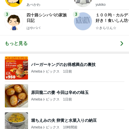
ep Life Simple
あべかわ
yukiko
ンテリアのきろく
3
3
四十路シンパパの家族
１００均・カルデ
日記
好き！食いしん坊
らりん☆のブログ
はやパパ
☆きらりん☆
もっと見る
バーガーキングのお得感満点の裏技
Amebaトピックス
1日前
原田龍二の妻 今回は辛めの味玉
Amebaトピックス
1日前
堀ちえみの夫 卵黄と水菜入りの納豆
Amebaトピックス
10時間前