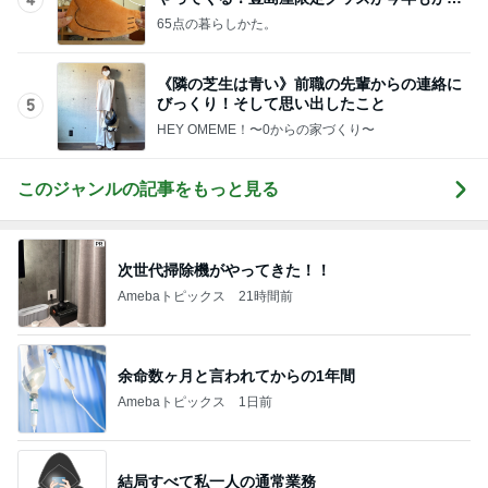
4
いすぎる♡
65点の暮らしかた。
《隣の芝生は青い》前職の先輩からの連絡に
びっくり！そして思い出したこと
5
HEY OMEME！〜0からの家づくり〜
このジャンルの記事をもっと見る
次世代掃除機がやってきた！！
Amebaトピックス
21時間前
余命数ヶ月と言われてからの1年間
Amebaトピックス
1日前
結局すべて私一人の通常業務