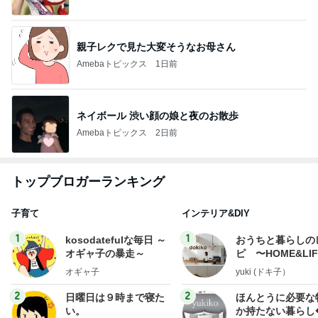
親子レクで見た大変そうなお母さん
Amebaトピックス
1日前
ネイボール 渋い顔の娘と夜のお散歩
Amebaトピックス
2日前
トップブロガーランキング
子育て
インテリア&DIY
1
1
kosodatefulな毎日 ～
おうちと暮らしの
オギャ子の暴走～
ピ 〜HOME&LI
オギャ子
yuki (ドキ子）
2
2
日曜日は９時まで寝た
ほんとうに必要な
い。
か持たない暮らし