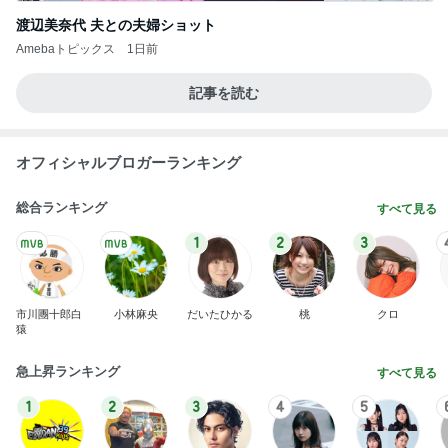
渡辺美奈代 夫との夫婦ショット
Amebaトピックス
1日前
記事を読む
オフィシャルブロガーランキング
総合ランキング
すべて見る
1
2
3
市川團十郎白
小林麻央
だいたひかる
桃
クロ
猿
急上昇ランキング
すべて見る
1
2
3
4
5