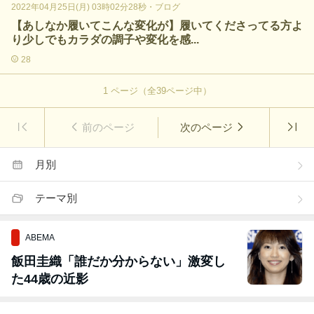
2022年04月25日(月) 03時02分28秒
・
ブログ
【あしなか履いてこんな変化が】履いてくださってる方よ
り少しでもカラダの調子や変化を感...
28
1
ページ（全
39
ページ中）
前のページ
次のページ
月別
テーマ別
ABEMA
飯田圭織「誰だか分からない」激変し
た44歳の近影