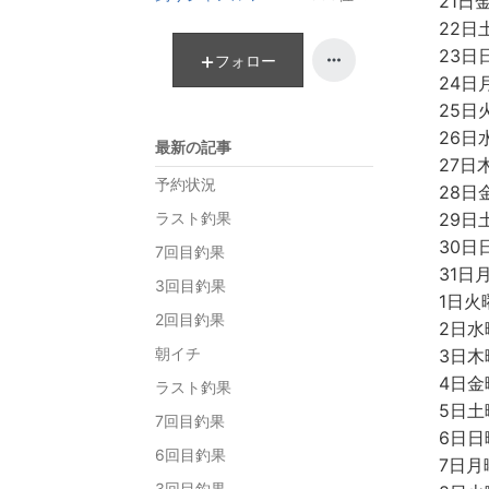
21日
ン
ラ
22日
キ
ン
23日
ン
キ
フォロー
24日
グ
ン
下
グ
25日
降
下
26日
最新の記事
降
27日
予約状況
28日
ラスト釣果
29日
30日
7回目釣果
31日
3回目釣果
1日火
2回目釣果
2日水
朝イチ
3日木
4日
ラスト釣果
5日土
7回目釣果
6日日
6回目釣果
7日月
3回目釣果