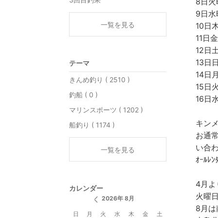
8日
9日水
一覧を見る
10日
11日
12日
13日
テーマ
14日
きんめ釣り ( 2510 )
15日
釣船 ( 0 )
16日
マリンスポーツ ( 1202 )
キンメ
船釣り ( 1174 )
お通
い合
一覧を見る
ｵｰﾙ
4月
カレンダー
火曜
2026年 8月
8月
日
月
火
水
木
金
土