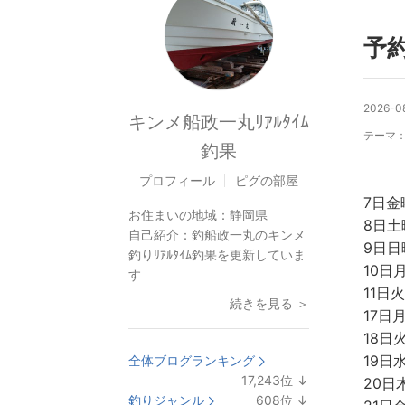
予
2026-08
キンメ船政一丸ﾘｱﾙﾀｲﾑ
テーマ
釣果
プロフィール
ピグの部屋
7日金
お住まいの地域：
静岡県
8日土
自己紹介：
釣船政一丸のキンメ
9日日
釣りﾘｱﾙﾀｲﾑ釣果を更新していま
10日
す
11日
続きを見る ＞
17日
18日
19日
全体ブログランキング
17,243
位
↓
20日
ラ
釣りジャンル
608
位
↓