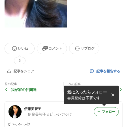
いいね
コメント
リブログ
6
記事を報告する
記事をシェア
前の記事
次の記事
我が家の仲間達
渋谷ヒカリエのジュースコー
気に入ったらフォロー
ナー
会員登録は不要です
伊藤美智子
フォロー
伊藤美智子☆ﾋﾞｭｰﾃｨﾌﾙﾗｲﾌ
ﾋﾞｭｰﾃｨｰ･ﾗｲﾌ