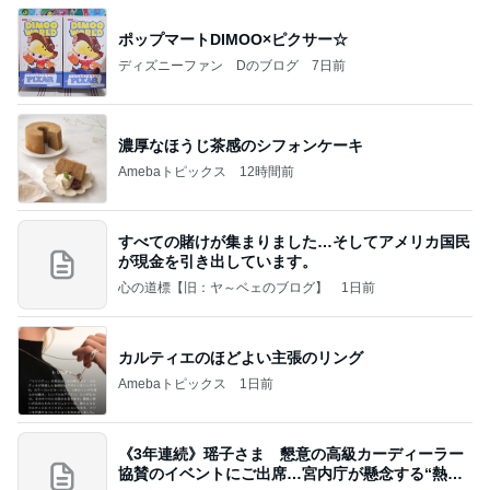
ポップマートDIMOO×ピクサー☆
ディズニーファン Dのブログ
7日前
濃厚なほうじ茶感のシフォンケーキ
Amebaトピックス
12時間前
すべての賭けが集まりました…そしてアメリカ国民
が現金を引き出しています。
心の道標【旧：ヤ～ベェのブログ】
1日前
カルティエのほどよい主張のリング
Amebaトピックス
1日前
《3年連続》瑶子さま 懇意の高級カーディーラー
協賛のイベントにご出席…宮内庁が懸念する“熱心