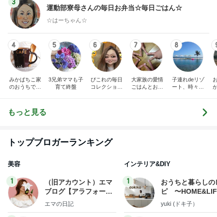
3
運動部寮母さんの毎日お弁当☆毎日ごはん☆
☆はーちゃん☆
4
5
6
7
8
みかぱちこ家
3兄弟ママも子
ぴこれの毎日
大家族の愛情
子連れdeリゾ
のおうちでご
育て終盤
コレクション
ごはんとお弁
ート、時々キ
はん
♬.*ﾟ
当❤︎
ャラ弁
5
ブ
もっと見る
トップブロガーランキング
美容
インテリア&DIY
1
1
（旧アカウント）エマ
おうちと暮らしの
ブログ【アラフォー会
ピ 〜HOME&LI
社売却セカンドライ
エマの日記
yuki (ドキ子）
フ】