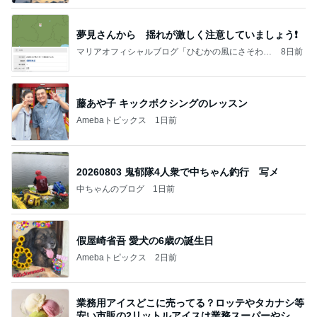
夢見さんから 揺れが激しく注意していましょう❗️
マリアオフィシャルブログ「ひむかの風にさそわれ
8日前
て」Powered by Ameba
藤あや子 キックボクシングのレッスン
Amebaトピックス
1日前
20260803 鬼郁隊4人衆で中ちゃん釣行 写メ
中ちゃんのブログ
1日前
假屋崎省吾 愛犬の6歳の誕生日
Amebaトピックス
2日前
業務用アイスどこに売ってる？ロッテやタカナシ等
安い市販の2リットルアイスは業務スーパーやシャ