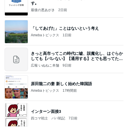
す｡
最後の悪あがき
2日前
「してあげた」ことはないという考え
Amebaトピックス
1日前
きっと高市ってこの時代に嘘、誤魔化し、はぐらか
しても【バレない】【通用する】とでも思ってたん
だろ
広報 いぬねこ本舗
9日前
原田龍二の妻 新しく始めた韓国語
Amebaトピックス
17時間前
インターン面接3
四コマ戦士 パパ戦記
7日前