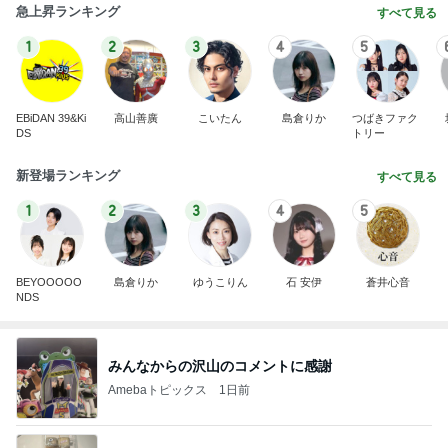
急上昇ランキング
すべて見る
1
2
3
4
5
EBiDAN 39&Ki
高山善廣
こいたん
島倉りか
つばきファク
DS
トリー
新登場ランキング
すべて見る
1
2
3
4
5
BEYOOOOO
島倉りか
ゆうこりん
石 安伊
蒼井心音
NDS
みんなからの沢山のコメントに感謝
Amebaトピックス
1日前