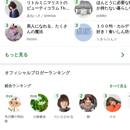
2
2
リトルミニマリストの
ほんとうに必要な
ビューティコラム The
か持たない暮らし
little minimalist's bea
ep Life Simple
あねっさ／anessa
yukiko
uty colum
ンテリアのきろく
3
3
美人になれる、たくさ
１００均・カルデ
んの魔法
好き！食いしん坊
らりん☆のブログ
hiromi
☆きらりん☆
もっと見る
オフィシャルブロガーランキング
総合ランキング
すべて見る
1
2
3
市川團十郎白
小林麻央
だいたひかる
桃
クロ
猿