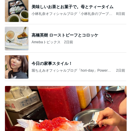
美味しいお茶とお菓子で。母とティータイム
小林礼奈オフィシャルブログ「小林礼奈のブーブー
8日前
ブログ」Powered by Ameba
高橋英樹 ローストビーフとコロッケ
Amebaトピックス
2日前
今日の家事スタイル！
堀ちえみオフィシャルブログ「hori-day」Powered
2日前
by Ameba