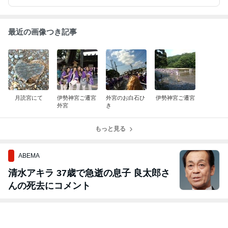
最近の画像つき記事
月読宮にて
伊勢神宮ご遷宮
外宮のお白石ひ
伊勢神宮ご遷宮
外宮
き
もっと見る
ABEMA
清水アキラ 37歳で急逝の息子 良太郎さ
んの死去にコメント