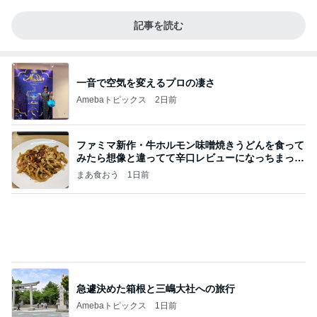
一音で空気を変えるプロの凄さ
Amebaトピックス
2日前
ファミマ新作・牛ホルモン味噌焼きうどんを食って
みたら想像と違ってて辛口レビューになっちまった
話
まあ食おう
1日前
急遽決めた箱根と三嶋大社への旅行
Amebaトピックス
1日前
ホルヘとタマラと海の見えるレストランに
アレクサンダー オフィシャルブログ「ねこのしっ
2日前
ぽ欲しいな」Powered by Ameba
渡辺美奈代 やっと終わった機種変更
Amebaトピックス
2日前