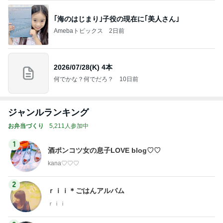
｢海のはじまり｣子役の現在に｢美人さん｣
Amebaトピックス
2日前
2026/07/28(K) 4本
何でかな？何でだろ？
10日前
ジャンルランキング
お弁当づくり
5,211人参加中
1
酒ポンコツ女の息子LOVE blog♡♡
kana♡♡♡
2
ｒｉｉ＊ごはんアルバム
ｒｉｉ