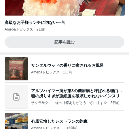
高級なお子様ランチに切ない一言
Amebaトピックス
2日前
記事を読む
サンダルウッドの香りに癒されるお風呂
Amebaトピックス
1日前
アルツハイマー病が第3の糖尿病と呼ばれる理由…
糖の摂りすぎが脳細胞を破壊しかねないインスリン
の恐
サクラサク ご縁の神様ありがとうございます☆
5日前
心底安堵したレストランの約束
Amebaトピックス
11時間前