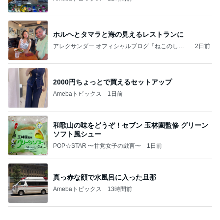
ホルヘとタマラと海の見えるレストランに
アレクサンダー オフィシャルブログ「ねこのしっ
2日前
ぽ欲しいな」Powered by Ameba
2000円ちょっとで買えるセットアップ
Amebaトピックス
1日前
和歌山の味をどうぞ！セブン 玉林園監修 グリーン
ソフト風シュー
POP☆STAR 〜甘党女子の戯言〜
1日前
真っ赤な顔で水風呂に入った旦那
Amebaトピックス
13時間前