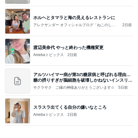
アルツハイマー病が第3の糖尿病と呼ばれる理由…
糖の摂りすぎが脳細胞を破壊しかねないインスリン
の恐
サクラサク ご縁の神様ありがとうございます☆
5日前
スラスラ出てくる自分の嫌いなところ
Amebaトピックス
2日前
和歌山の味をどうぞ！セブン 玉林園監修 グリーン
ソフト風シュー
POP☆STAR 〜甘党女子の戯言〜
1日前