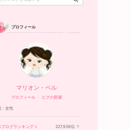
プロフィール
マリオン・ベル
プロフィール
ピグの部屋
別：
女性
体ブログランキング
227,936
位
↑