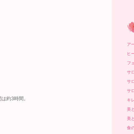
アー
ヒー
フェ
サロ
サロ
サロ
間は約3時間。
キレ
美と
美と
食の