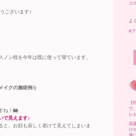
コ
うございます♪
よ
#
。
スノン枕を今年は既に使って寝ています。
メイクの施術例
を
。
【
で
すね！
レ
いで見えます♪
高
ると、お顔も寂しく老けて見えてしまいま
ロ
康