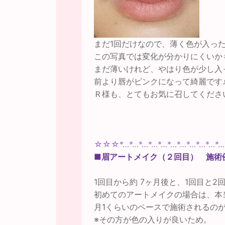
まだ1回だけなので、薄く色が入っ
この写真では変化が分かりにくいか
まだ薄いけれど、やはり色が少し入
前より唇がピンクになって綺麗です
Ｒ様も、とてもお気に召してくださ
☆☆☆*…*…*…*…*…*…*…*…*…*…
■眉アートメイク（２回目） 施術
1回目から約 7ヶ月後と、1回目と
初めてのアートメイクの場合は、本
月1くらいのペースで施術されるの
※その方が色の入りが良いため。