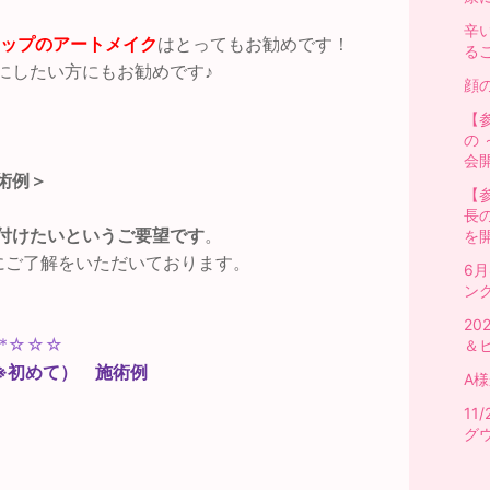
辛
ップのアートメイク
はとってもお勧めです！
る
にしたい方にもお勧めです♪
顔
【
の
会
術例＞
【
長
付けたいというご要望です
。
を
にご了解をいただいております。
6
ン
2
*…*☆☆☆
＆
※初めて） 施術例
A
1
グ