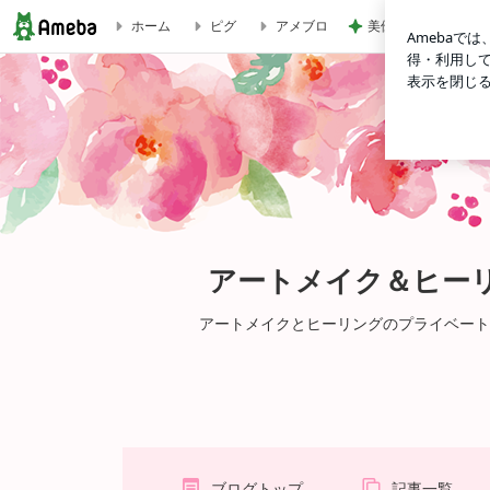
美優 忘れていた圧
ホーム
ピグ
アメブロ
【アートメイク】薄い色の唇をキレイな色にしたい♪ | アート
アートメイク＆ヒーリ
アートメイクとヒーリングのプライベートサロ
ブログトップ
記事一覧