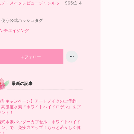
ラ
スメ・メイクレビュージャンル
965
位
↓
ン
ラ
キ
ン
く使う公式ハッシュタグ
ン
キ
グ
ン
アンチエイジング
上
グ
昇
下
降
フォロー
最新の記事
特別キャンペーン】アートメイクのご予約
、高濃度水素『ホワイトハイドロゲン』をプ
ゼント！
藤式水素パウダーカプセル「ホワイトハイド
ゲン」で、免疫力アップ！もっと若々しく健
に！