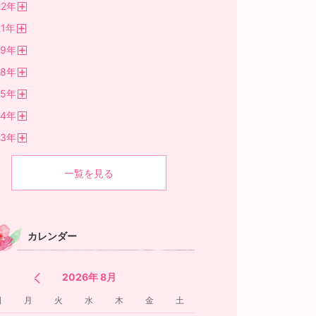
22
年
く
開
1
年
く
開
19
年
く
開
18
年
く
開
15
年
く
開
14
年
く
開
13
年
く
開
く
一覧を見る
カレンダー
2026年 8月
日
月
火
水
木
金
土