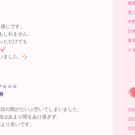
健康
美し
中野
た感じです。
日本
もしれません。
東京
っただけでも
♪
トキ
いました。
*…*☆☆☆
例
2回目の間がだいぶ空いてしまいました。
20
当はあまり間をあけ過ぎず、
20
がより良いです。
20