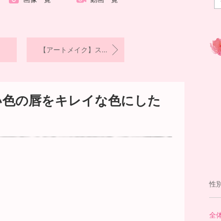
【アートメイク】ストレート太眉で目元イキイキ美人♪
い色の唇をキレイな色にした
性
全