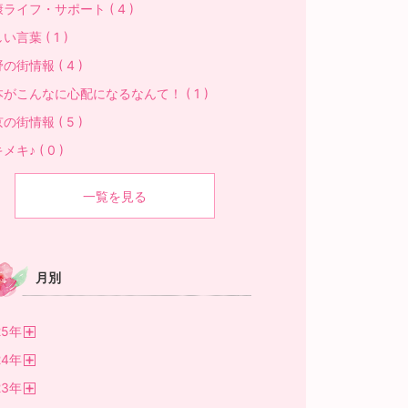
ライフ・サポート ( 4 )
い言葉 ( 1 )
の街情報 ( 4 )
がこんなに心配になるなんて！ ( 1 )
の街情報 ( 5 )
メキ♪ ( 0 )
一覧を見る
月別
25
年
開
24
年
く
開
23
年
く
開