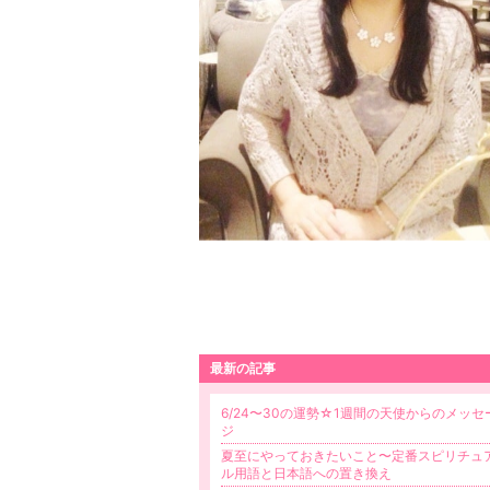
最新の記事
6/24〜30の運勢☆1週間の天使からのメッセ
ジ
夏至にやっておきたいこと〜定番スピリチュ
ル用語と日本語への置き換え