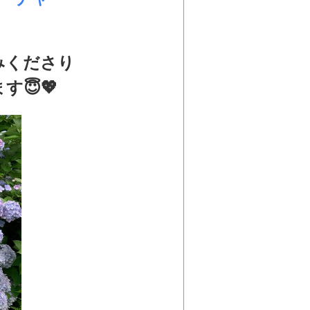
みくださり
😇💖