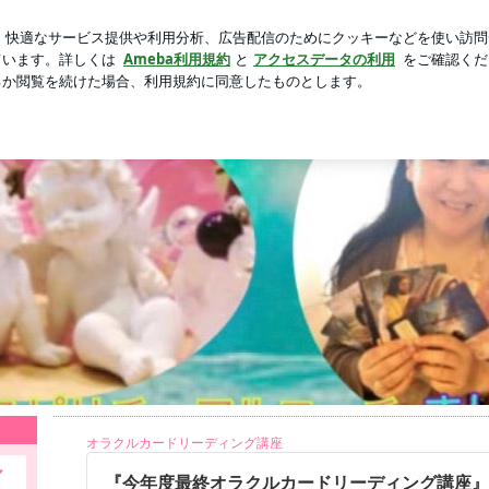
孫の成長への心境
芸能人ブログ
人気ブログ
新規登録
りん☆
ュアルティーチャー&メッセンジャー
けします☆東大卒スピリチュアルティーチャーまりん☆のお話
オラクルカードリーディング講座
ア
『今年度最終オラクルカードリーディング講座』