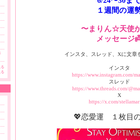
6/24〜30ま
１週間の運
〜まりん☆天使
メッセージ
お
インスタ、スレッド、Xに文章
見る
インスタ
見る
https://www.instagram.com/ma
スレッド
https://www.threads.com/@ma
X
https://x.com/stellama
💖恋愛運 １枚目