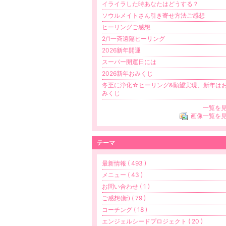
イライラした時あなたはどうする？
ソウルメイトさん引き寄せ方法ご感想
ヒーリングご感想
2/1一斉遠隔ヒーリング
2026新年開運
スーパー開運日には
2026新年おみくじ
冬至に浄化☆ヒーリング&願望実現、新年は
みくじ
一覧を
画像一覧を
テーマ
最新情報 ( 493 )
メニュー ( 43 )
お問い合わせ ( 1 )
ご感想(新) ( 79 )
コーチング ( 18 )
エンジェルシードプロジェクト ( 20 )