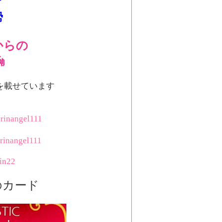
で
勢
からの

を載せています
rinangel111
rinangel111
rin22
のカード