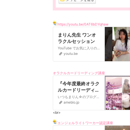
https://youtu.be/0AT6bDYqhaw
まりん先生 ワンオ
ラクルセッション
YouTube でお気に入りの動画や音楽を楽しみ、オリジナルのコンテンツをアップロードして友だちや家族、世界中の人たちと共有しましょう。
youtu.be
オラクルカードリーディング講座
『今年度最終オラク
ルカードリーディン
グ講座』
いつもまりん☆のブログをお読みくださり ありがとうございます 訪れてくれたあなたに、 天使の守護がありますように✨ツイッターで�…
ameblo.jp
<br>
エンジェルライトワーカー認定講座