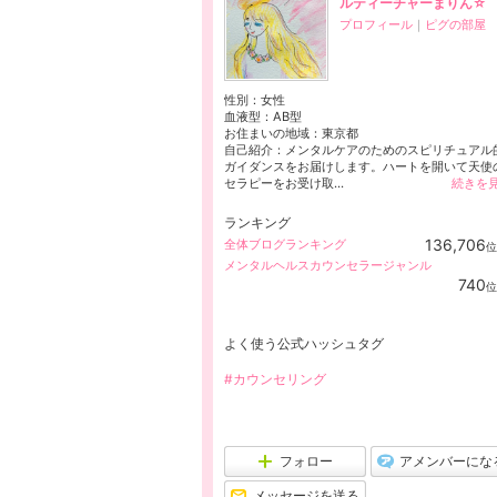
ルティーチャーまりん☆
プロフィール
｜
ピグの部屋
性別：
女性
血液型：
AB型
お住まいの地域：
東京都
自己紹介：メンタルケアのためのスピリチュアル
ガイダンスをお届けします。ハートを開いて天使
セラピーをお受け取...
続きを
ランキング
136,706
全体ブログランキング
位
メンタルヘルスカウンセラージャンル
740
位
よく使う公式ハッシュタグ
#カウンセリング
フォロー
アメンバーにな
メッセージを送る