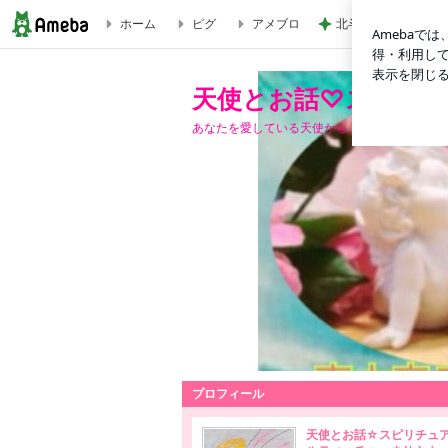
ホーム
ピグ
アメブロ
北斗晶 3歳になる
天使とお話♡スピリチュアルティーチャー&メッセンジャーま
天使とお話♡スピリチ
あなたを愛している天使からメッセージをお届
プロフィール
天使とお話☆スピリチュ