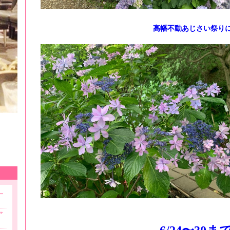
高幡不動あじさい祭り
ー
ア