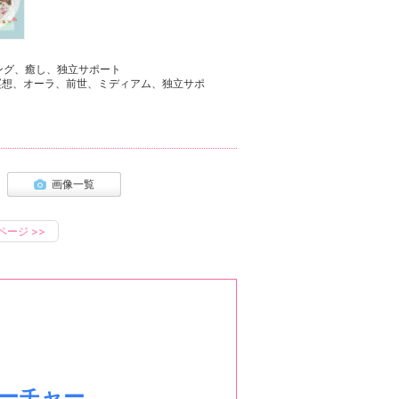
ング、癒し、独立サポート
、瞑想、オーラ、前世、ミディアム、独立サポ
画像一覧
ページ
>>
ーチャー