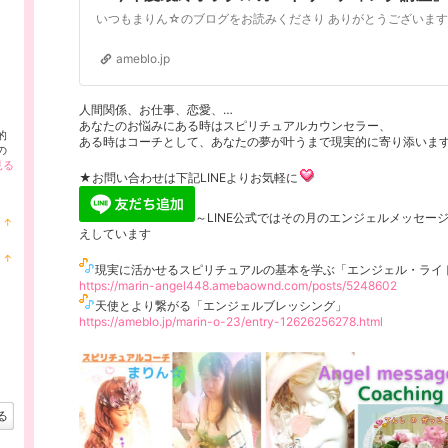
ameblo.jp
人間関係、お仕事、恋愛、…
あなたのお悩みにある時はスピリチュアルカウンセラー、
的
ある時はコーチとして、あなたの夢が叶うまで現実的に寄り添いま
の
見る
★お問い合わせは下記LINEよりお気軽に
～LINE公式ではその月のエンジェルメッセー
↑
ラ
えしています
ン
↑
キ
ラ
現実に活かせるスピリチュアルの基本を学ぶ「エンジェル・ライ
ン
ン
https://marin-angel448.amebaownd.com/posts/5248602
グ
キ
上
天使とより繋がる「エンジェルブレッシング」
ン
昇
https://ameblo.jp/marin-o-23/entry-12626256278.html
グ
上
昇
る