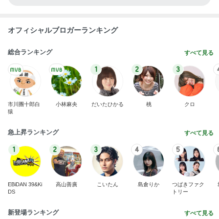
オフィシャルブロガーランキング
総合ランキング
すべて見る
1
2
3
市川團十郎白
小林麻央
だいたひかる
桃
クロ
猿
急上昇ランキング
すべて見る
1
2
3
4
5
EBiDAN 39&Ki
高山善廣
こいたん
島倉りか
つばきファク
DS
トリー
新登場ランキング
すべて見る