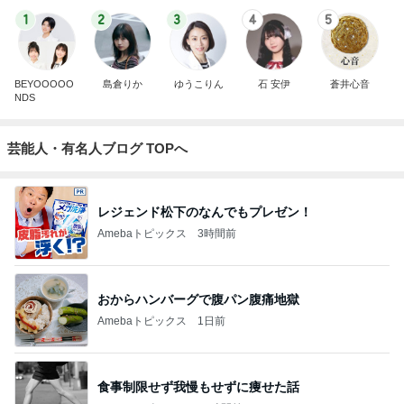
1
2
3
4
5
BEYOOOOO
島倉りか
ゆうこりん
石 安伊
蒼井心音
NDS
芸能人・有名人ブログ TOPへ
レジェンド松下のなんでもプレゼン！
Amebaトピックス
3時間前
おからハンバーグで腹パン腹痛地獄
Amebaトピックス
1日前
食事制限せず我慢もせずに痩せた話