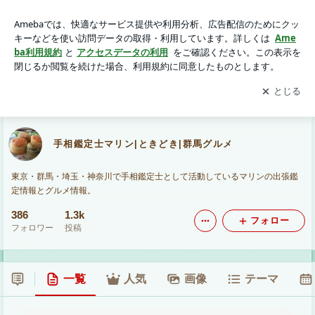
手相鑑定士マリン|ときどき|群馬グルメ
アプリをダウンロードして
ブログの更新通知
を受け取りまし
開く
ょう。
手相鑑定士マリン|ときどき|群馬グルメ
東京・群馬・埼玉・神奈川で手相鑑定士として活動しているマリンの出張鑑
定情報とグルメ情報。
386
1.3k
フォロー
フォロワー
投稿
一覧
人気
画像
テーマ