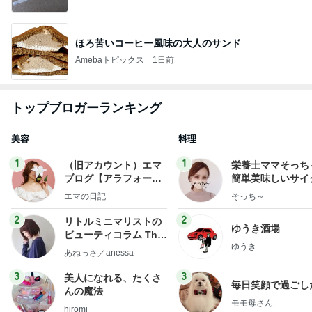
ほろ苦いコーヒー風味の大人のサンド
Amebaトピックス
1日前
トップブロガーランキング
美容
料理
1
1
（旧アカウント）エマ
栄養士ママそっち
ブログ【アラフォー会
簡単美味しいサイ
社売却セカンドライ
献立
エマの日記
そっち～
フ】
2
2
リトルミニマリストの
ゆうき酒場
ビューティコラム The
ゆうき
little minimalist's bea
あねっさ／anessa
uty colum
3
3
美人になれる、たくさ
毎日笑顔で過ごし
んの魔法
モモ母さん
hiromi