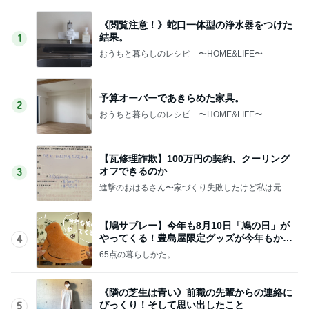
《閲覧注意！》蛇口一体型の浄水器をつけた
結果。
1
おうちと暮らしのレシピ 〜HOME&LIFE〜
予算オーバーであきらめた家具。
2
おうちと暮らしのレシピ 〜HOME&LIFE〜
【瓦修理詐欺】100万円の契約、クーリング
オフできるのか
3
進撃のおはるさん〜家づくり失敗したけど私は元気
です〜
【鳩サブレー】今年も8月10日「鳩の日」が
やってくる！豊島屋限定グッズが今年もかわ
4
いすぎる♡
65点の暮らしかた。
《隣の芝生は青い》前職の先輩からの連絡に
びっくり！そして思い出したこと
5