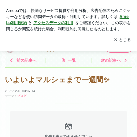
いよいよマルシェまで一週間✨ | "売らずに売れちゃう“セール
スナビゲーターの☆mariko☆です。
アプリをダウンロードして
ブログの更新通知
を受け取りまし
開く
ょう。
"売らずに売れちゃう“セールスナビゲーター
フォロー
の☆mariko☆です。
前の記事へ
一覧
次の記事へ
いよいよマルシェまで一週間✨
2022-12-18 03:37:14
テーマ：
ブログ
広告を表示できませんでした