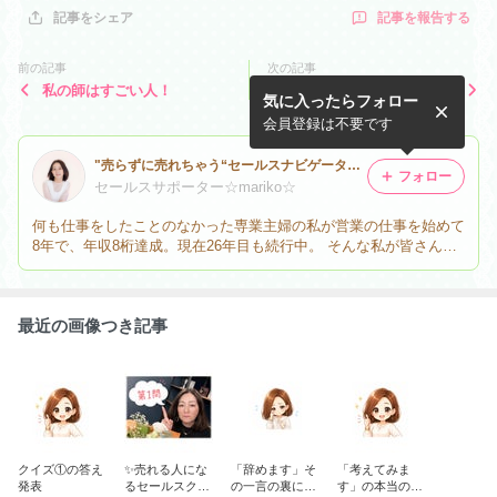
記事を報告する
記事をシェア
前の記事
次の記事
私の師はすごい人！
準備が全て✨
気に入ったらフォロー
会員登録は不要です
"売らずに売れちゃう“セールスナビゲーターの☆mariko☆です。
フォロー
セールスサポーター☆mariko☆
何も仕事をしたことのなかった専業主婦の私が営業の仕事を始めて
8年で、年収8桁達成。現在26年目も続行中。 そんな私が皆さん
に、得意なセールスクロージングについてお話していきます。
最近の画像つき記事
クイズ①の答え
✨売れる人にな
「辞めます」そ
「考えてみま
発表
るセールスクイ
の一言の裏にあ
す」の本当の意