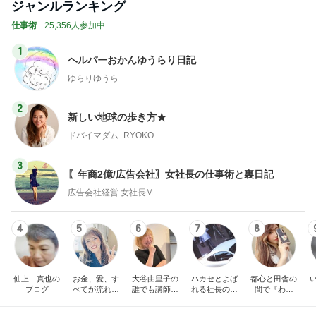
ジャンルランキング
仕事術
25,356人参加中
1
ヘルパーおかんゆうらり日記
ゆらりゆうら
2
新しい地球の歩き方★
ドバイマダム_RYOKO
3
〖年商2億/広告会社〗女社長の仕事術と裏日記
広告会社経営 女社長M
4
5
6
7
8
仙上 真也の
お金、愛、す
大谷由里子の
ハカセとよば
都心と田舎の
ブログ
べてが流れ込
誰でも講師ブ
れる社長のブ
間で『わた
んでくる方法
ログ｜感じ
ログ
し』を生きる
❤ SAYURA
て・興味を持
DualLife