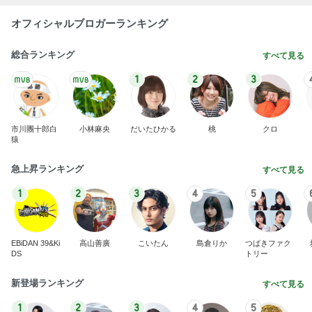
オフィシャルブロガーランキング
総合ランキング
すべて見る
1
2
3
市川團十郎白
小林麻央
だいたひかる
桃
クロ
猿
急上昇ランキング
すべて見る
1
2
3
4
5
EBiDAN 39&Ki
高山善廣
こいたん
島倉りか
つばきファク
DS
トリー
新登場ランキング
すべて見る
1
2
3
4
5