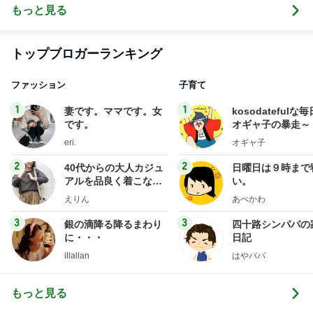
サユラ
って・動く人
もっと見る
づくり
トップブロガーランキング
ファッション
子育て
1
1
妻です。ママです。女
kosodatefulな毎
です。
オギャ子の暴走～
eri.
オギャ子
2
2
40代からの大人カジュ
日曜日は９時まで
アルを品良く着こなす
い。
ファッションブログ
えりん
あべかわ
3
3
銀の滴降る降るまわり
四十路シンパパの
に・・・
日記
illallan
はやパパ
もっと見る